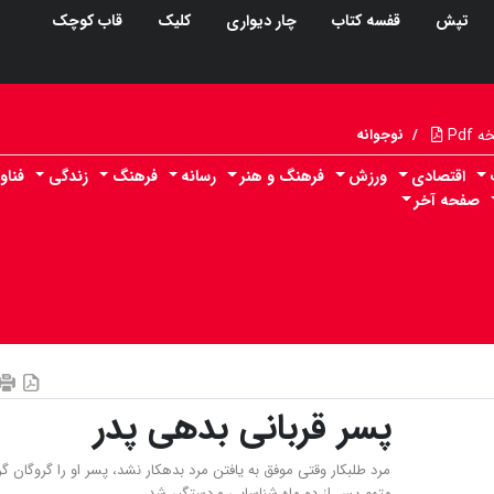
تپش
قفسه کتاب
چار دیواری
کلیک
قاب کوچک
Pdf
/
نوجوانه
اقتصادی
ورزش
فرهنگ و هنر
رسانه
فرهنگ
زندگی
فناو
صفحه آخر
پسر قربانی بدهی پدر
مرد طلبکار وقتی موفق به یافتن مرد بدهکار نشد، پسر او را گروگان گ
متهم پس از دو ماه شناسایی و دستگیر شد.