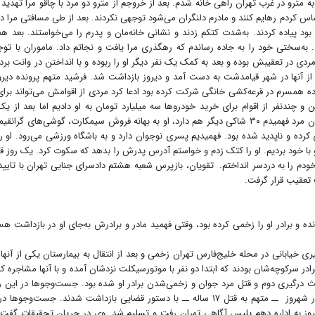
مترو در غرب تهران راهی خانه شدم. بعد از خروجم از مترو دو مرد با چاقو مرا تهدید 
تماس کردم رهایم کنند و مادرم دلنگران می‌شود توجهی نکردند. بعد از طی مسافتی مرا در
 پیاده کردند. به‌شدت کتکم زدند و نشانی خانه‌مان و پدرم را می‌خواستند. بعد هم
. به‌سختی خود را به جاده رساندم که رهگذری مرا یافت و نجاتم داد. ماموران با توج
ردی در تعقیبش بوده و بعد به کمک یک نفر دیگر او را ربوده و با انداختن در وانت برده‌
ز آنها در شهر قیامدشت به دست آمد و دیروز بازداشت شد. فرشید متهم پرونده دیرو
 همسرم در قرعه‌کشی خانگی شرکت کرده بود ادعا کرد مردی از اقوامش می‌تواند برای
 چندنفر از اقوام برای خرید خودروها سه میلیارد تومان به او دادیم اما بعد از یک
سرمان کلاه گذاشت و فرارکرد. وی افزود‌: پس از شکایت از آن مرد فهمیدم ۳۰ شاکی دیگر هم دارد، او به بهانه فروش سیمکارت، گوشی‌های گر
۳میلیارد تومان کلاهبرداری کرده و ناپدید شده بود. فهمیدیم پسری نوجوان دارد و به باشگاه ورزشی می‌رود‌. او ر
 با خود بردیم. او را کتک زدم و خواستم آدرس پدرش را بدهد که سکوت کرد. یک روز قب
خودم را به دردسر انداختم. تقویان، بازپرس شعبه هشتم دادسرای جنایی تهران با تایید
تعقیب قرار گرفت.
رسانده و برادر او را زخمی کرده بود، وقتی فهمید مادر و برادرش به‌جای او در بازداشت هس
ی خیابانی در محله خلیج‌فارس تهران زخمی و بعد از انتقال به بیمارستان یکی از آنها
در سرکوچه‌شان بودند که ابتدا دو نفر با موتورسیکلت نزدشان آمده و با آنها مشاجره کر
عث درگیری دوم و قتل مرد جوان و زخمی‌شدن برادر او شده بود‌. جست‌و‌جو‌ها در این ر
ادامه داشت که دو نفر از شرکت‌کنندگان در دعوا و مادرو‌برادر شهروز ــ متهم به قتل ۱۷ ساله ــ با دستور قضایی بازداشت شدند. جست‌و‌ج
هروز به اداره دهم پلیس آگاهی تهران رفت و تسلیم شد. وی در جریان تحقیقات گفت‌