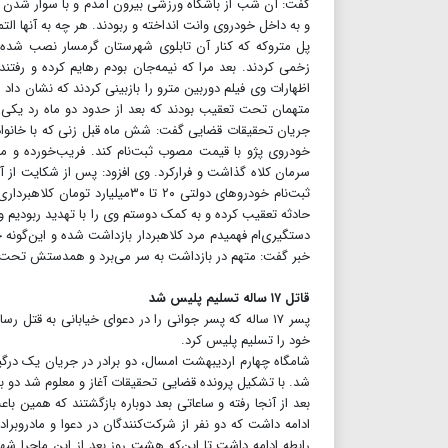
گفت: آن شب از باشگاه ورزشی بیرون آمدم و با سوار شدن به 
و به داخل خودروی وانت انداخته و ربودند‌. هر چه به آنها ال
پل متروکه که کنار آن تابلوی شهرستان گرمسار نصب شده بود
زخمی کردند. بعد مرا که نیمه‌جان بودم رهایم کرده و رفتند
اظهارات وی فیلم دوربین مترو را بازبینی کردند که نشان داد م
متهمان تحت تعقیب بودند که بعد از حدود دو ماه رد یکی ا
جریان تحقیقات قضایی گفت‌: شش ماه قبل زنی که با خانواده
خودروی پژو با قیمت مصوب ثبت‌نام کند. فریب‌خورده و من و
ثبت‌نام خودروهای دولتی ۲۰ تا ۰‌
حادثه تعقیب کرده و به کمک دوستم وی را با تهدید ربودیم و
دستگیری‌ام فهمیدم مرد کلاهبردار بازداشت شده و این‌گونه 
خبر گفت: متهم در بازداشت به سر می‌برد و همدستش تحت 
قاتل ۱۷ ساله تسلیم پلیس شد
پسر ۱۷ ساله که پسر جوانی را در دعوای خیابانی به قتل 
خود را تسلیم پلیس کرد.
شامگاه چهارم اردیبهشت امسال، دو برادر در جریان یک درگیر
شد. با تشکیل پرونده قضایی تحقیقات آغاز و معلوم شد دو برا
بعد از آنجا رفته و ساعاتی بعد دوباره بازگشتند که همین با
رابطه ادامه داشت تا این‌که هشت روز بعد از این ماجرا ش