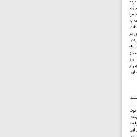
کرده
 زیر
 مرا
ه به
اند.
ز در
‌مان
 ماه
انقیمت و
ا روز
ل از
 این
تند،
 فوت
دند.
ابطه
وها در این
: من