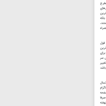
مطرح
رهای
ی از مهم‌ترین
بلکه
تند،
مراه
 قول
ترین
برای
ی سر
غییر
باشد
گسال
گرام
صفحه
صرفا
فته