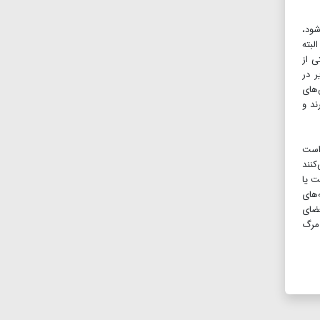
شود،
لبته
ی از
 در
‌های
ند و
 است
کنند
ت یا
‌های
فضای
 مرگ