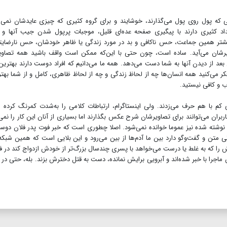
 که پول روی پول می‌گذارند، خوشایند و برای گروه کثیری که چیزی عایدشان نمی‌
اد کثیری دارند با پیگیری صفحه عده‌ای قلیل، موجبات پرپول شدن جیب آنها و ا
بیشتر همین جماعت، حس ناکافی و بد در مورد زندگی یا ظاهر خودشان، حس نارضایت
رشان می‌آید. ساده است، چون حتی با این‌که ممکن است واقف باشید همه تصاویر
بعد از دیدن آنها به شما دست می‌دهد. همه ما می‌دانیم که افراد دوست دارند بهترین
فکر می‌کنید همه انسان‌ها چه از لحاظ زندگی و چه از لحاظ ظاهری، کامل و از شما بهتر
 و کافی نیستید.
ی کم با هم حرف می‌زدند. ولی اینستاگرام، ارتباطات کلامی را به‌شدت کمرنگ کرده
بران می‌توانند برای تصاویرشان شرح عکس بگذارند اما بسیاری از آنان این کار را نمی‌
 نوشته شده نیز عموما خوانده نمی‌شود. اصلا چطوری است که خبر فوت پدر فلان دوس
رتی متن و گفت‌وگو دارد بین ما آدم‌ها از بین می‌رود و این بلایی است که همین شبکه
رش را که به غلط یا درست می‌خواهد با پسری چندسال بزرگ‌تر از خودش ازدواج کند در 
ماجرا با خبر شده‌اند و آبرویی برایش نمانده، دست به قتل دخترش بزند. بله، حتی در