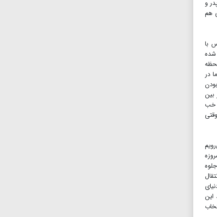
در و
ی هم
س با
 شده
لحظه
 در
بودن
 بین
. خب
وقتی
رویم
روزه
جلوه
تقال
نیای
 این
تخاب