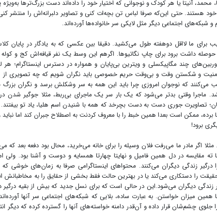
محمد، آنیتا یا هر کودک و نوجوانی که اختیار خود را داده‌اند دست بزرگ‌ترها به‌ویژه پ
ای خود هستند. حتی این‌که صرفا لباس تن بچه‌ات کنی و تصاویر دلبرانه‌اش را منتشر کن
 شبکه‌های اجتماعی دیگر مثل لایکی سر خانواده‌ها آورده‌اند.
برای ما لااقل دوهفته طول می‌کشید. دقیقا بین عکسی که به یادگار در پایان کلا
حوصله داشت برود برای چاپ نگاتیوها. اگرهم این وسط یک نفر قیافه‌اش کج و کوله
دوربین‌های چند مگاپیکسلی و ویترین بی‌پایان و همواره در دسترس اینستاگرام؛ هر 
منیت و شکستن وقت و بی‌وقت حریم خصوصی باید نگران شویم که چه تصویری از ما
ب می‌کنند که نوجوان امروزی چرا باید این همه به سر وشکلش برسد و نگران بزرگ 
 ماجرا وقتی بدتر می‌شود که یک بار سر یک ماجرای بی‌ربط، مثلا جوگیر شدن در
ن؛ تصاویرت جوری دست به دست بچرخد که همه با شنیدن اسم هلیا، یاد تو بیفتند
 برده، ممکن است بعدا همین خبط را با معروف کردنت به اصطلاح جبران کند اما نباید 
گری برود!
ثلا اگر مادر ما می‌رفت فلان وسیله را برای خانه می‌خرید، محال بود دفعه بعد که می‌
ا ته مقایسه در دل همین فامیل و نهایتا چهارتا همسایه و دوست و آشنا بود. ولی ام
ا درگیر زندگی دیگران می‌کنند. محتواهای اینستاگرامی صرفا به زمان‌های خوشی که 
قیقت را دستکاری می‌کند یا در بهترین حالت فقط بخشی از حقایق را به مخاطبانش ان
 زندگی دیگران می‌شود.این در حالی است که برای نسل جدید که بیش از بقیه درگیر د
ین میزان خواستن. به عبارت ساده، بلایی که شبکه‌های اجتماعی سر آنها آورده‌اند
جلوی چشم‌شان قرار داده و آن‌قدر دامنه خواسته‌های آنها را گسترده کرده که دیگر ان