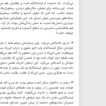
می‌کردند. بله صحبت از اینستاگرام است و رفقایش هم می‌
شدند. این برنامه برای معرفی مکان‌های دیدنی، رستوران‌ها
رسانه‌های غیررسمی جهان تبدیل شد. این اپلیکیشن شیک‌پوش 
دورترین انسان‌ها نسبت به محل زندگی‌شان بودند باز کر
هم علاقه‌مندان دسترسی به سطح گسترده و تقریبا نامحدود اط
خواهد داشت!
۲-
به زور ۱۵سالش می‌شد. ولی جسارتش چشم همه را خ
خودمان شاخ اینستاگرام وارد لایو بشوی و درباره این‌که
چیزهایت حتی این‌که با دیدن این تصاویر به گناه هم می‌افت
چند دقیقه دچار شوک شده بود از شنیدن آواری که رفتارش 
خودش و آینده‌اش می‌آورد. این ارمغان تاریک همین دنیای 
داده است، چون در دنیای اینستاگرام تو باید بیشتر از بقیه 
دست به هرکاری بزنی. بدون این‌که از عاقبت رفتارت باخبر ب
۳-
یشتر از ۴۰۰هزار دنبال کننده منتظر بودند که س
طرفدار چند همسری را در بیاورد و چند دقیقه‌ای سرگرم شوند.
است و عمق فاجعه را نادیده می‌گرفتند. البته پیگیری پ
اینستاگرامی نشان داد یک تیم حرفه‌ای که احتمالا خانواده
مجریان سناریوهای سخیف از پیش تعیین شده‌ای هستند که