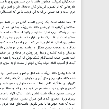
است.فرقی نمی‌کند همایون باشد با این سناریوی پوچ یا مینا، 
مادرهایی که از تصاویر فرزندان‌شان به‌دنبال نان و آبرو بر
جرم است و هم ظلمی بزرگ به آن فرزند. بلایی که اینستاگرام و
۴-
خدا شاهد است یک زمانی فاصله گفتن دو بار کلمه سیب 
استادمان گرفتیم تا دورهمی خانه مادربزرگ. بعدش هم کی 
بود، می‌گفتند عیب ندارد خاطره می‌شود.اما حالا به لطف 
ممکن است در قاب یک عکس قرار داده باشیم و جدای از ا
سطح بین‌المللی انتشار پیدا می‌کند. آن وقت یک عده تعج
دماغ و بد ریخت بودن هیکل و ژولیده بودن موهایش باشد.
دوستان و قمه کشیدن وسط روز روشن در محله‌ای در اصفها
البته همین جناب اینستاگرام شیک‌پوش که آبرویت را همه جا
آب‌ها از آسیاب افتاد، نوک پیکان اتهام از سمت او به سوی دی
۵-
خدا بیامرز خاله بزرگه ما هم اهل چشم و هم‌چشمی بود. م
خانه خاله جان، یکی مثل آن یا بهترش را نگرفته باشند. ام
کاربران اینستاگرام گاهی اوقات ساعات متوالی، ذهن خود ر
تصویری خوبی دارند، منحصر می‌شود و در واقع اینستاگرام ح
می‌دهد. همین مسأله باعث قیاس باطن زندگی افراد با ظاهر
پرزرق وبرق مجازی شده، این میزان دیدن، مساوی است با هم
است که همه خوبی‌ها یا بهتر بگویم، داشته‌های همه مردم را 
برای‌شان امری ناممکن شده است.