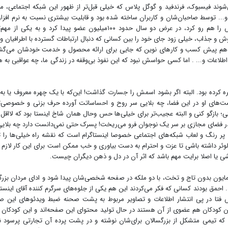
شوند فیسبوک، فرندفید و گوگل پلاس که خیلی قبل‌تر از ظهور این شبکه اجتماعی، 
 و... توسط صاحبان‌شان و کاربران ساخته شده بود و قابلیت بیشتری نسبت به نرم افزا
مشابه داشت. اما کمی که جلوتر آمدیم و امکانات بیشترش را هم رو کرد، در عرض دو سال حدود ۱۰۰میلیون عضو پیدا کرد و به یک
و جذاب، خیلی زود جای خود را بین کسانی که دنبال ارتباطات گسترده با اطرافیان و 
د، هم پیش کسب و کارهای نوین که جایی برای ارائه محصول و خدمت خودشان می‌گش
لاعات و... . اما کسی حواسش نبود که این نفوذ بی‌وقفه در زندگی ما، چه عواقبی به ه
یره کرده بود. البته اگر بشود اسمش را جسارت گذاشت! این‌که با یک چهره معروف یا به
 پست‌های او در این فضا، چه بلایی سر روح و احساساتت آورده حرف بزنی و خصوصی‌
ی؛ بازگو کنی و البته عجیب‌تر برای خیلی‌ها حس وحال همان شاخ اینستا بود که لااقل 
در فضای مجازی بر سر یک نوجوان فرو می‌ریخت! پسرک حتی نمی‌دانست دارد چه بلای
پر رنگ و لعاب شبکه‌های اجتماعی خصوصا اینستاگرام است که نقشه راه خیلی‌ها را ت
فالوئر داشته باشی تا عزت و احترام به دست بیاوری و خب ممکن است برای این کار لازم 
اشی یا اصلا برایت مهم باشد که اثر آن در دل و ذهن دیگران چیست.
ر و کله همایون بدون تاج و تخت، با دو ملکه در صفحه شخصی‌شان پیدا شود و ادای مردان بزر
 احمق بودند کسانی که فکر می‌کردند این هم یکی از جلوه‌های سرگرم کننده آقای اینستا
لیس فتا در پی انتشار اطلاعات و تصاویر مربوط به پشت صحنه ضبط ویدئوهای این 
 این کودکان هم عضوی از آن هستند در حال تولید محتوای این صفحه‌اند و این کودکان 
 تیمی متشکل از بزرگسالان برای‌شان نوشته و در پشت پرده آن تجارتی پرسود نه