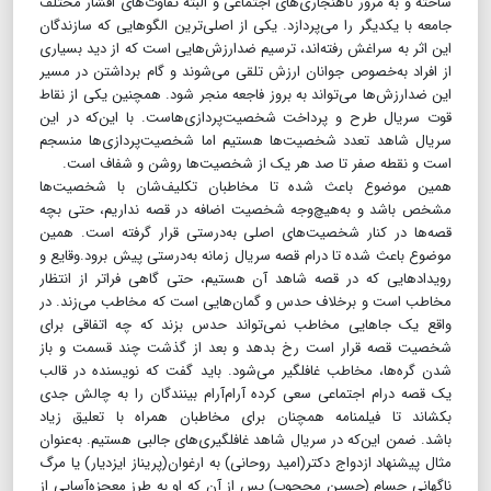
ساخته و به مرور ناهنجاری‌های اجتماعی و البته تفاوت‌های اقشار مختلف
جامعه با یکدیگر را می‌پردازد. یکی از اصلی‌ترین الگوهایی که سازندگان
این اثر به سراغش رفته‌اند، ترسیم ضدارزش‌هایی است که از دید بسیاری
از افراد به‌خصوص جوانان ارزش تلقی می‌شوند و گام برداشتن در مسیر
این ضدارزش‌ها می‌تواند به بروز فاجعه منجر شود. همچنین یکی از نقاط
قوت سریال طرح و پرداخت شخصیت‌پردازی‌هاست. با این‌که در این
سریال شاهد تعدد شخصیت‌ها هستیم اما شخصیت‌پردازی‌ها منسجم
است و نقطه صفر تا صد هر یک از شخصیت‌ها روشن و شفاف است.
همین موضوع باعث شده تا مخاطبان تکلیف‌شان با شخصیت‌ها
مشخص باشد و به‌هیچ‌وجه شخصیت اضافه در قصه نداریم، حتی بچه
قصه‌ها در کنار شخصیت‌های اصلی به‌درستی قرار گرفته است. همین
موضوع باعث شده تا درام قصه سریال زمانه به‌درستی پیش برود.وقایع و
رویدادهایی که در قصه شاهد آن هستیم، حتی گاهی فراتر از انتظار
مخاطب است و بر‌خلاف حدس و گمان‌هایی است که مخاطب می‌زند. در
واقع یک جاهایی مخاطب نمی‌تواند حدس بزند که چه اتفاقی برای
شخصیت قصه قرار است رخ بدهد و بعد از گذشت چند قسمت و باز
شدن گره‌ها، مخاطب غافلگیر می‌شود. باید گفت که نویسنده در قالب
یک قصه درام اجتماعی سعی کرده آرام‌آرام بینندگان را به چالش جدی
بکشاند تا فیلمنامه همچنان برای مخاطبان همراه با تعلیق زیاد
باشد. ضمن این‌که در سریال شاهد غافلگیری‌های جالبی هستیم. به‌عنوان
مثال پیشنهاد ازدواج دکتر(امید روحانی) به ارغوان(پریناز ایزدیار) یا مرگ
ناگهانی حسام (حسین محجوب) پس از آن که او به طرز معجزه‌آسایی از