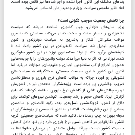
بندهای مختلف این قانون اجرا نشده و اجراشده‌ها نیز ناقص بوده است،
فعلا تاثیر ملموس سیاست چهارم جمعیتی‌مان احساس نمی‌شود.
چرا کاهش جمعیت موجب نگرانی است؟
برای سال‌های طولانی، چین کشوری شناخته می‌شد که سیاست
تک‌فرزندی را بسیار سفت و سخت دنبال می‌کند، سیاستی که به مرور
عواقب منفی‌اش آشکار و به‌تدریج به سیاست دوفرزندی و اکنون
سه‌فرزندی تبدیل شد. سیاست تک‌فرزندی در این کشور باعث شد تا
کارشناسان برآورد کنند از تولد ۴۰۰میلیون نوزاد در این کشور جلوگیری
شده، نوزادانی که اگر به دنیا می‌آمدند دولت والدین‌شان را با جریمه‌هایی
همچون اخراج از کار، سقط‌جنین اجباری و عقیم‌سازی مجازات می‌کرد. اما
اکنون این کشور با این سیاست جمعیتی سختگیرانه به سیاست‌های
تشویقی رو آورده چراکه به عواقب کاهش نرخ باروری و محقق‌نشدن
ضریب جانشینی پی برده است. پژوهشگران متعددی نیز در کشورمان
درباره چالش‌های ناشی از کاهش نرخ باروری مطالعه کرده‌اند که طبق
گزارش ایرنا، کاهش حجم و رشد جمعیت، کم‌شدن نیروهای توانمند برای
دفاع از کشور، کوچک‌شدن نسل‌های بعد، رکود اقتصادی و سالمندی
بخشی از این چالش‌هاست. البته در مقاله‌ای که جمعی از پژوهشگران در
مجله بهورز به چاپ رسانده‌اند، تاکید شده که سیاست‌های جمعیتی اگرچه
نقشی انکارناپذیر در کاهش نسبی نرخ باروری دارد ولی تنها عامل کاهش
جمعیت کشور نیست چراکه عوامل متعددی در بی‌میلی خانواده‌ها به
فرزندآوری تاثیر دارد. این موضوع نقش دولت‌ها، سیاست‌گذاران،