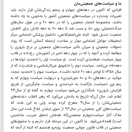
ما و سیاست‌های جمعیتی‌مان
افرادی که اکنون در دهه‌های چهارم و پنجم زندگی‌شان قرار دارند باید
تغییرات چندباره در سیاست‌های جمعیتی کشور را به‌خوبی به یاد داشته
باشند، مخصوصا انفجار جمعیتی را که در دهه ۶۰ و در طول سال‌های
جنگ‌تحمیلی روی داد و سبب شد تا دهه ۷۰ به دهه تلاش برای کاهش
جمعیت تبدیل شود. البته علی‌اصغر‌کلاهی، دانشیار پزشکی اجتماعی مرکز
تحقیقات عوامل اجتماعی موثر بر سلامت ازجمله کسانی است که روند
تحولات جمعیتی و میزان تاثیر سیاست‌های جمعیتی بر نرخ باروری را
مطالعه کرده و آنچه را که در چهار دهه اخیر در کشورمان رخ‌داده در قالب
چهار سیاست طبقه‌بندی کرده است. او سیاست اول را «تحدید تولدها در
دهه‌۵۰» می‌نامد، سیاست دوم را «تشویق غیرکارشناسی و شتاب‌زده که از
سال ۱۳۵۸ تا اواخر دهه ۶۰ ادامه داشت»، سیاست سوم را «تحدید مجدد
موالید در دهه‌های ۷۰ و ۸۰ خورشیدی» و درنهایت سیاست چهارم که به
زعم وی «سیاست بازگشت به خردمندی و سیاست جایگزینی از طریق
افزایش باروری» نامگذاری می‌شود.سیاست چهارم به گفته او از سال۹۳
اعلام شد، حال آن‌که تاریخ به یادمان می‌آورد که رهبر انقلاب دغدغه‌های
جمعیتی‌شان را از سال۹۱ مطرح کرده بودند ولی به این علت که
سیاست‌های کلی جمعیتی در سال۹۳ از سوی ایشان ابلاغ شده این سال
ملاک آغاز سیاست‌چهارم جمعیتی(که هدفش تحقق ضریب جانشینی
است) قلمداد‌می‌شود. ما اکنون در این مرحله قرار داریم و با مشوق‌های
جمعیتی در قالب قانون جوانی جمعیت روبه‌رو هستیم که البته از آنجا که