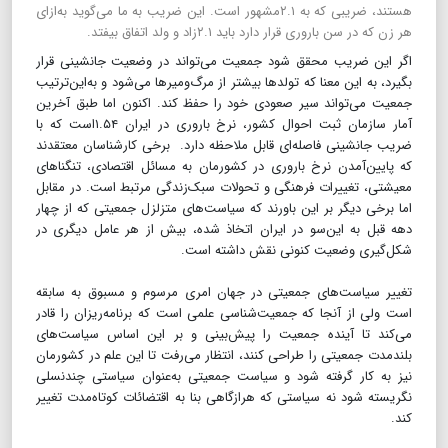
هستند، ضریبی که به ۲.۱مشهور است. این ضریب به ما می‌گوید به‌ازای
هر زن که در سن باروری قرار دارد باید ۲.۱زاد و ولد اتفاق بیفتد.
اگر این ضریب محقق شود جمعیت می‌تواند در وضعیت جانشینی قرار
بگیرد، به این معنا که تولدها بیشتر از مرگ‌ومیرها می‌شود و به‌این‌ترتیب
جمعیت می‌تواند سیر صعودی خود را حفظ کند. اکنون اما طبق آخرین
آمار سازمان ثبت احوال کشور، نرخ باروری در ایران ۱.۵۴است که با
ضریب جانشینی فاصله‌ای قابل ملاحظه دارد. برخی کارشناسان معتقدند
که پایین‌آمدن نرخ باروری در کشورمان به مسائل اقتصادی، تنگناهای
معیشتی، تغییرات فرهنگی و تحولات سبک‌زندگی مرتبط است. در مقابل
اما برخی دیگر بر این باورند که سیاست‌های متزلزل جمعیتی که از چهار
دهه قبل به این‌سو در ایران اتخاذ شده، بیش از هر عامل دیگری در
شکل‌گیری وضعیت کنونی نقش داشته است.
تغییر سیاست‌های جمعیتی در جهان امری مرسوم و مسبوق به سابقه
است ولی از آنجا که جمعیت‌شناسی علمی است که برنامه‌ریزان را قادر
می‌کند تا آینده جمعیت را پیش‌بینی و بر این اساس سیاست‌های
بلندمدت جمعیتی را طراحی کنند، انتظار می‌رفت تا این علم در کشورمان
نیز به کار گرفته شود و سیاست جمعیتی به‌عنوان سیاستی چندنسلی
نگریسته شود نه سیاستی که هرازگاهی بنا به اقتضائات کوتاه‌مدت تغییر
کند.