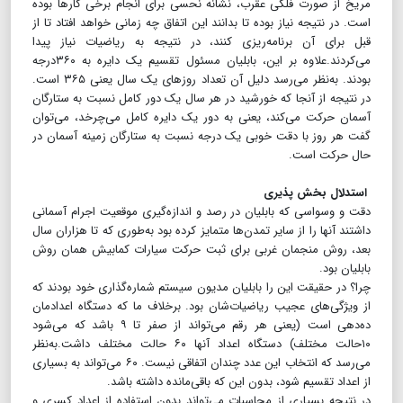
مریخ از صورت فلکی عقرب، نشانه نحسی برای انجام برخی کارها بوده
است. در نتیجه نیاز بوده تا بدانند این اتفاق چه زمانی خواهد افتاد تا از
قبل برای آن برنامه‌ریزی کنند، در نتیجه به ریاضیات نیاز پیدا
می‌کردند.علاوه بر این، بابلیان مسئول تقسیم یک دایره به ۳۶۰درجه
بودند. به‌نظر می‌رسد دلیل آن تعداد روزهای یک سال یعنی ۳۶۵ است.
در نتیجه از آنجا که خورشید در هر سال یک دور کامل نسبت به ستارگان
آسمان حرکت می‌کند، یعنی به دور یک دایره کامل می‌چرخد، می‌توان
گفت هر روز با دقت خوبی یک درجه نسبت به ستارگان زمینه آسمان در
حال حرکت است.
استدلال بخش پذیری
دقت و وسواسی که بابلیان در رصد و اندازه‌گیری موقعیت اجرام آسمانی
داشتند آنها را از سایر تمدن‌ها متمایز کرده بود به‌طوری که تا هزاران سال
بعد، روش منجمان غربی برای ثبت حرکت سیارات کمابیش همان روش
بابلیان بود.
چرا؟ در حقیقت این را بابلیان مدیون سیستم شماره‌گذاری خود بودند که
از ویژگی‌های عجیب ریاضیات‌شان بود. برخلاف ما که دستگاه اعدادمان
ده‌دهی است (یعنی هر رقم می‌تواند از صفر تا ۹ باشد که می‌شود
۱۰حالت مختلف) دستگاه اعداد آنها ۶۰ حالت مختلف داشت.به‌نظر
می‌رسد که انتخاب این عدد چندان اتفاقی نیست. ۶۰ می‌تواند به بسیاری
از اعداد تقسیم شود، بدون این که باقی‌مانده داشته باشد.
در نتیجه بسیاری از محاسبات می‌تواند بدون استفاده از اعداد کسری و