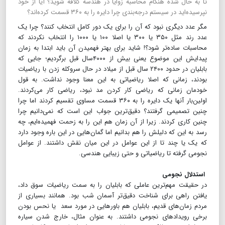
تا به حال شده هنگام محاسبه زوایا در هندسه کلافه شوید؟ آیا از خود
نپرسیده‌اید در سیستم درجه‌بندی چرا دایره را به ۳۶۰ قسمت کرده‌اند؟
مگر عدد دیگری نبود که آن را برای یک دور کامل انتخاب کنند؟ چرا یک
عدد رند مثل ۳۵۰ یا ۳۰۰ یا اصلا ۱۰۰ یا ۱۰۰۰ را انتخاب نکردند که
محاسبات ساده‌تر شود؟! شاید برای بهتر فهمیدن آن باید ابتدا به زمان
پیدایش این موضوع یعنی بیش از ۴۰۰۰سال قبل برگردیم؛ جایی که
بابلیان در حدود ۲۴۰۰ سال قبل از میلاد در حال سروکله زدن با ریاضیات
بودند، زمانی که اصلا ریاضیاتی به این معنا وجود نداشت. به قول
خودمان زمانی که ریاضی کار کردن مد نبود، ریاضی کار می‌کردند.
اولین‌بار آنها یک دایره را به ۳۶۰ قسمت مساوی تقسیم کردند اما چرا
چنین تصمیمی گرفتند؟ دقیق‌ترین جواب این است که نمی‌دانیم چرا
چنین کاری کردند. زیرا از آن زمان هم این را به زحمت فهمیده‌ایم، چه
رسد به این که دلیلش را هم بدانیم اما گمان‌هایی در این باره وجود دارد
که یک یا چند تا از این عوامل در این میان نقش داشتند. از عوامل
نجومی گرفته تا ریاضیاتی و حتی زیبایی هندسی.
استدلال نجومی
در حقیقت مهم‌ترین عاملی که بابلیان را به سمت ریاضیات سوق داد،
یافتن راهی برای شناخت دقیق‌تر آسمان شب بود. همانند بسیاری از
مردم زمان‌های قدیم، بابلیان هم باورهایی در مورد سعد یا نحس بودن
برخی رویدادهای نجومی داشتند. به عنوان مثال، خارج شدن سیاره