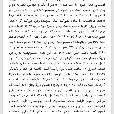
اعشاری انجام شود اما مثلا عدد ۱۰ به‌غیر از یک و خودش فقط به دو و
پنج قابل تقسیم است در نتیجه در سیستم ده‌دهی با اعداد کسری و
اعشاری زیاد سروکار داریم. لذا کار با اعدادی مثل ۱۰۰و۱۰۰۰ در تقسیم‌ها
نه‌فقط محاسبات را ساده نمی‌کند بلکه پیچیده‌ترش می‌کند.اگر ۶۰پایه
مناسبی برای کار با تقسیم‌هاست پس اوضاع باید برای۳۶۰ که دقیقا شش
برابر۶۰ است، بهتر هم باشد. عدد۳۶۰ می‌تواند به ۲۴عدد مختلف
یعنی۱،۲،۳،۴،۵،۶،۸،۹،۱۰،۱۲،۱۵،۱۸،۲۰،۲۴،۳۰،۳۶،۴۰،۴۵،۶۰،۷۲،۹۰،۱۲۰،۱۸۰و
خود ۳۶۰ بدون باقیمانده تقسیم شود. یعنی این عدد ۲۴ مقسوم‌علیه دارد.
هیچ عددی پایین‌تر از ۷۲۰ وجود ندارد که تعداد مقسوم‌علیه بیشتری از
۳۶۰ داشته باشد. حتی خود ۱۰۰۰ هم این همه مقسوم‌علیه ندارد.این
ویژگی بسیار مهم است. اگر این‌طور نبود، چه می‌شد؟ فرض کنید یک دور
کامل دایره، مثلا ۱۰۰۰ درجه باشد و آن‌وقت شما بخواهید مکان خطوط
نصف النهاری ۲۴ ساعت شبانه روز را پیدا کنید. فاصله هر خط از یکدیگر
۶۶۶۶۶۶/۴۱ درجه می‌شد اما در مقیاس ۳۶۰ درجه‌ای فاصله هر خط دقیقا
۱۵ درجه است. (از آن مهم‌تر یک پیتزا را هم اگر بخواهید هشت قسمت
کنید هر قسمت دقیقا ۴۵ درجه می‌شود).همین ویژگی‌های مهم است که
طی هزاران سال این تقسیم‌بندی را دست نخورده نگه داشته حتی
قسمت‌بندی رادیان هم که یک دایره کامل را به ۲× تقسیم می‌کند و در
مواقعی بسیار کارآمد است، محاسبات اغلب پیچیده‌ای دارد. بدبختی
اینجاست که عدد پی هم هیچ‌وقت به‌طور دقیق به‌دست نخواهد آمد.
تصور کنید شما بخواهید زوایای یک مثلث متساوی الاضلاع را محاسبه