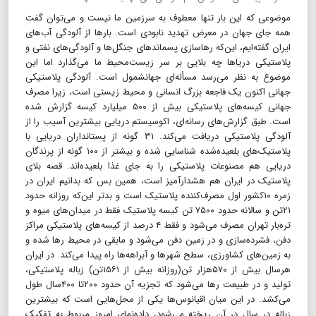
موضوعی که این بار تنها معطوف به سرزمین ما نیست و می‌توان گفت
همه جای جهان در معرض تهدید نابودی است. بارها از آلودگی آب‌های
ایران گفته‌ایم، این‌که رهاسازی پسماندهای جنگل‌ها و آلودگی‌های نفتی و
پلاستیکی دریاها چه بلایی بر سر زیست‌محیط ما می‌گذارد اما این
موضوع به نظر می‌رسد مسأله‌ای جهانشمول است. آلودگی پلاستیکی
جهانی اکنون یک فاجعه‌ بزرگ انسانی و محیط زیستی است، زیرا مصرف
جهانی کیسه‌های پلاستیکی بیش از ۵۰۰ میلیارد کیسه گزارش شده
است. طبق گزارش‌های رسانه‌ای، اکوسیستم دریایی بیشترین آسیب را از
آلودگی پلاستیکی دریافت می‌کند. ۳۱ گونه از پستانداران دریایی با
پلاستیک‌های بلعیده‌شده شناسایی شده و بیشتر از ۱۰۰ گونه از پرندگان
دریایی هم مصنوعات پلاستیکی را به جای غذا بلعیده‌اند. قصه بلای
پلاستیک در ایران هم هشدارآمیز است، همین بس که بدانیم ایران در
زمره ۱۰کشور اول مصرف‌کننده پلاستیک است و بدتر این‌که روزانه حدود
۲۱تن و سالانه حدود ۷۵۰۰ تن کیسه پلاستیک فقط در میدان‌های میوه و
تره‌بار تهران مصرف می‌شود و فقط ۴ درصد از کیسه‌های پلاستیکی مراکز
دفن، فشرده‌سازی و در زمین دفن می‌شود و مابقی در محیط رها شده و
به زمین‌های کشاورزی، سطح شهرها و آبراهه‌ها راه پیدا می‌کند. در ایران
هرسال بیش از ۵۷۰‌هزار تن(روزانه بیش از ۱۵۶۱تن) زباله‌ پلاستیکی،
تولید و در طبیعت رها می‌شود که تجزیه‌ آن حدود ۲۰۰تا ۴۰۰‌سال طول
می‌کشد. در این میان اقیانوس‌ها یکی از محل‌هایی است که بیشترین
زباله در سال در آن ریخته می‌شود، داده‌نمای امروز مربوط به تفکیک