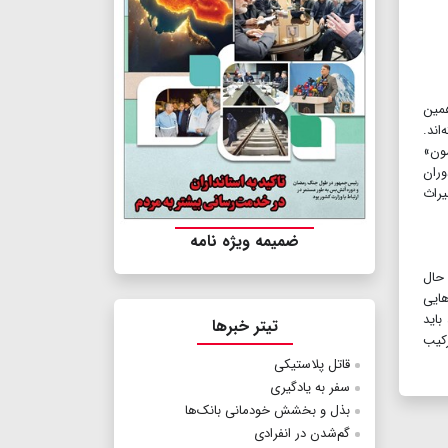
همین
اند.
ون»
وران
به ۳۰ متر می‌رسد و سال ۹۵ به ثبت میراث
ضمیمه ویژه نامه
 حال
هایی
باید
تیتر خبرها
رکیب
قاتل پلاستیکی
سفر به یادگیری
بذل و بخشش خودمانی بانک‌ها
گم‌شدن در انفرادی