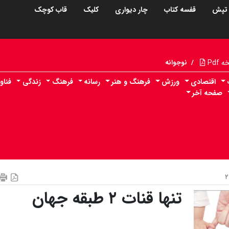
تپش
قفسه کتاب
چار دیواری
کلیک
قاب کوچک
Pdf
/
نوجوانه
اقتصادی
ورزش
فرهنگ و هنر
رسانه
فرهنگ
زندگی
فناو
صفحه آخر
تنها قنات ۲ طبقه جهان