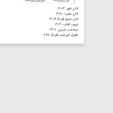
اذان ظهر: ۱۲:۰۳
اذان مغرب: ۱۹:۴۰
اذان صبح (فردا):۳:۰۳
غروب آفتاب: ۱۹:۱۹
نیمه‌شب شرعی: ۲۳:۱۱
طلوع خورشید (فردا): ۴:۴۸