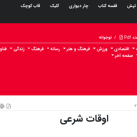
تپش
قفسه کتاب
چار دیواری
کلیک
قاب کوچک
Pdf
/
نوجوانه
اقتصادی
ورزش
فرهنگ و هنر
رسانه
فرهنگ
زندگی
فناو
صفحه آخر
اوقات شرعی