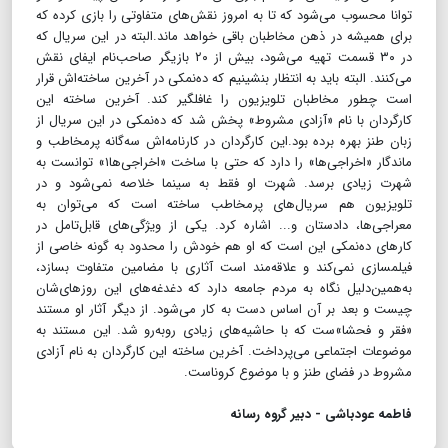
توانا محسوب می‌شود که تا به امروز نقش‌های متفاوتی را بازی کرده که
برای همیشه در ذهن مخاطبان باقی خواهد ماند.البته در این سریال که
در ۳۰ قسمت تهیه می‌شود، بیش از ۲۰ بازیگر صاحب‌نام ایفای نقش
می‌کنند. البته باید به انتظار بنشینیم که ده‌نمکی در آخرین ساخته‌اش قرار
است چطور مخاطبان تلویزیون را غافلگیر کند. آخرین ساخته این
کارگردان با نام «آزادی مشروط» پخش شد که ده‌نمکی در این سریال از
زبان طنز بهره برده بود.این کارگردان در کارنامه‌اش سه‌گانه پرمخاطب و
ماندگار «اخراجی‌ها» را دارد که حتی با ساخت «اخراجی‌ها۱» توانست به
شهرت زیادی برسد. شهرت او فقط به سینما خلاصه نمی‌شود و در
تلویزیون هم سریال‌های پرمخاطب ساخته است که می‌توان به
معراجی‌ها، دادستان و... اشاره کرد. یکی از ویژگی‌های قابل‌تامل در
کارهای ده‌نمکی این است که او هم خودش را محدود به گونه خاصی از
فیلمسازی نمی‌کند و علاقه‌مند است آثاری با مضامین متفاوت بسازد،
به‌همین‌دلیل نگاه به مردم جامعه دارد که دغدغه‌های این روزهای‌شان
چیست و بعد بر آن اساس دست به کار می‌شود. از دیگر آثار او مستند
«فقر و فحشا»ست که با حاشیه‌های زیادی روبه‌رو شد. این مستند به
موضوعات اجتماعی می‌پرداخت. آخرین ساخته این کارگردان به نام آزادی
مشروط در فضای طنز و با موضوع کروناست.
فاطمه عودباشی - دبیر گروه رسانه