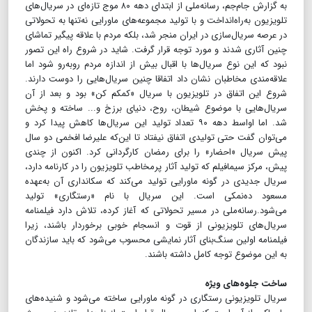
به گزارش جام‌جم، رسانه‌ملی از ابتدای دهه ۸۰ موج تازه‌ای در سریال‌های
تلویزیون به‌راه‌انداخت و با تولید مجموعه‌های ماورایی نه‌تنها به تحولاتی
در عرصه سریال‌سازی در ایران منجر شد، بلکه مردم با علاقه پیگیر تماشای
چنین آثاری شدند و مورد توجه قرار گرفت. شاید در شروع راه این تصور
نبود که این نوع سریال‌ها با اقبال بیش از اندازه مردم روبه‌رو شود اما
علاقه‌مندی مخاطبان نشان داد اتفاقا چنین سریال‌هایی را دوست دارند.
شروع این اتفاق در تلویزیون با سریال «کمکم کن» بود و بعد از آن
سریال‌هایی با موضوع شیطان، روح، دنیای برزخ و‌... ساخته و پخش
شد. اما اواسط دهه ۹۰ تعداد تولید این سریال‌ها کاهش پیدا کرد و
می‌توان گفت حتی تولیدی اتفاق نیفتاد تا این‌که علیرضا افخمی دو سال
پیش سریال «احضار» را برای رمضان کارگردانی کرد. اکنون از چندی
پیش، مرکز سیمافیلم که تولید آثار پرمخاطب تلویزیون را در کارنامه دارد،
سریال جدیدی در گونه ماورایی تولید می‌کند که سکانداری آن به‌عهده
مسعود ده‌نمکی است. این سریال با نام «رستگاری» تولید
می‌شود.رسانه‌ملی در مسیر تحولاتی که آغاز کرده، تلاش دارد فیلمنامه
سریال‌های تلویزیونی از قوت و انسجام خوبی برخوردار باشند، زیرا
فیلمنامه اولین سنگ‌بنای آثار نمایشی محسوب می‌شود که باید سازندگان
به این موضوع توجه کامل داشته باشند.
ساخت جلوه‌های ویژه
سریال تلویزیونی رستگاری در گونه ماورایی ساخته می‌شود و شنیده‌های