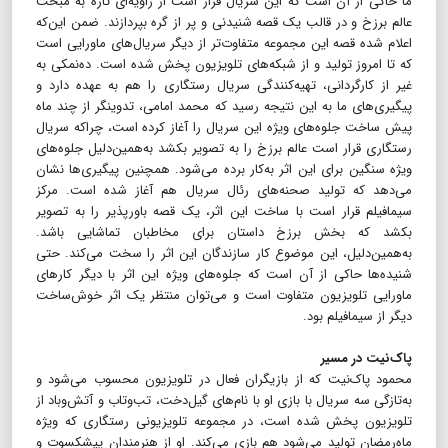
ما حاکی از آن است که این سریال قرار است از زاویه‌ای تازه به مبحث
عالم برزخ و در قالب یک قصه شنیدنی و پر از گره بپردازند. ضمن این‌که
اعلام شده قصه این مجموعه متفاوت‌تر از دیگر سریال‌های ماورایی است
که تا امروز تولید و از شبکه‌های تلویزیون پخش شده است. ده‌نمکی به
غیر از کارگردانی، تهیه‌کنندگی سریال رستگاری را هم به عهده دارد و
پیگیری‌های ما به این نتیجه رسید که محمد امامی، تدوینگر از چند ماه
پیش ساخت جلوه‌های ویژه این سریال را آغاز کرده است، چراکه سریال
رستگاری قرار است عالم برزخ را به تصویر بکشد به‌همین‌دلیل جلوه‌های
ویژه سنگین برای این اثر به‌کار برده می‌شود. همچنین پیگیری‌ها نشان
می‌دهد که تولید صحنه‌های رئال سریال هم آغاز شده است. مرکز
سیمافیلم قرار است با ساخت این اثر، یک قصه باورپذیر را به تصویر
بکشد که بخش برزخ داستان برای مخاطبان تماشایی باشد.
به‌همین‌دلیل، این موضوع کار سازندگان این اثر را سخت می‌کند. حتی
شنیده‌ها حاکی از آن است که جلوه‌های ویژه این اثر با دیگر کارهای
ماورایی تلویزیون متفاوت است و می‌توان منتظر یک اثر خوش‌ساخت
دیگر از سیمافیلم بود.
پاک‌نیت در مسیر
محمود پاک‌نیت که از بازیگران فعال در تلویزیون محسوب می‌شود و
به‌تازگی سه سریال با بازی او با نام‌های گیل‌دخت، تب‌وتاب و آتش‌وباد از
تلویزیون پخش شده است، در مجموعه تلویزیونی رستگاری که ویژه
ماه‌رمضان تولید می‌شود هم بازی می‌کند. او از هنرمندان پیشکسوت و