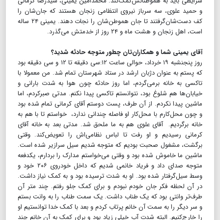
شرایطی باید به هموطنانش‌کمک‌کند. محمدامین یمینی، سیدرضا کرمانی
و حمید علوی، سه سرباز نیروی انتظامی زنجان هستند که جان‌شان را
کف دست‌شان‌گرفتند تا جان هموطن‌شان را نجات دهند. یمینی ۲۴ ساله
است، اهل زنجان و هشت ماه و ۲۴ روز از خدمتش می‌گذرد.
آقای یمینی شما و همکاران‌تان چطور متوجه حادثه شدید؟
روز پنجنشبه ۱۹ خرداد، حوالی ساعت ۱۲:سی دقیقه تا ۱۲ و سی دقیقه بود
که پستم به عنوان دژبان ارشد در ستاد شهرستان تمام شد. من معمولا با
تاکسی به خانه برمی‌گردم، اما روز حادثه چون هوا به شدت بارانی و
خیابان‌ها هم شلوغ بود، نتوانستم تاکسی پیدا نکنم. مدتی صبرکردم، اما
ماشین پیدا نکردم. از آن طرف، پست دوستم آقای کرمانی تمام شده بود
و چون محل‌کارم با محل‌کار او فاصله چندانی ندارد، خواستم تا با هم به
خانه برگردیم. آقای علوی هم به ما ملحق شد. مدتی بعد به خانه آقای
کرمانی رسیدیم و او رفت تا لباس نظامی‌اش را تعویض‌کند. وقتی
برگشت، مشغول صحبت بودیم که متوجه شدیم سیل سرازیر شده است.
ماشین ما خاموش شده بود و وقتی می‌خواستم مدارک را بردارم، یکدفعه
متوجه صدای داد و فریاد خانمی شدیم که داخل خودروی ۲۰۶ خود و
وسط سیل‌گرفتار شده بود. او به شدت ترسیده بود و به کمک نیاز داشت.
در آن لحظه فکر جان خودم نبودم و برای کمک جلو رفتم. چند متر آن
طرف‌تر وانتی بود که یک طناب داشت. یک سمت طناب را به وانت بستم
و سر دیگر را به سمت آن خانم پرتاب کردم و بعد با کمک خدا توانستیم او
را خارج‌کنیم. البته شدت آب خیلی زیاد بود و برای کمک به آن خانم چند