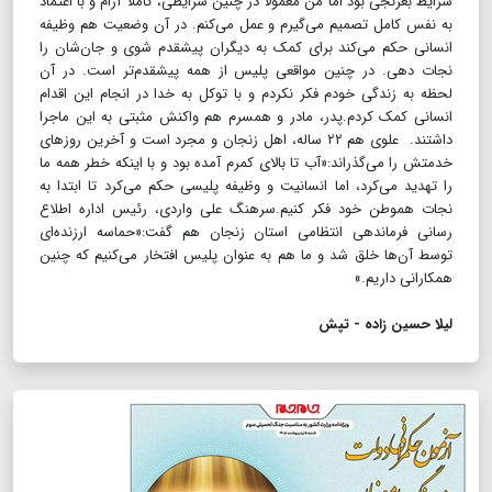
شرایط بغرنجی بود اما من معمولا در چنین شرایطی، کاملا آرام و با اعتماد
به نفس کامل تصمیم می‌گیرم و عمل می‌کنم. در آن وضعیت هم وظیفه
انسانی حکم می‌کند برای کمک به دیگران پیشقدم شوی و جان‌شان را
نجات دهی. در چنین مواقعی پلیس از همه پیشقدم‌تر است. در آن
لحظه به زندگی خودم فکر نکردم و با توکل به خدا در انجام این اقدام
انسانی کمک کردم.پدر، مادر و همسرم هم واکنش مثبتی به این ماجرا
داشتند. علوی هم ۲۲ ساله، اهل زنجان و مجرد است و آخرین روزهای
خدمتش را می‌گذراند:«آب تا بالای کمرم آمده بود و با اینکه خطر همه ما
را تهدید می‌کرد، اما انسانیت و وظیفه پلیسی حکم می‌کرد تا ابتدا به
نجات هموطن خود فکر کنیم.سرهنگ علی واردی، رئیس اداره اطلاع
رسانی فرماندهی انتظامی استان زنجان هم گفت:«حماسه‌ ارزنده‌ای
توسط آن‌ها خلق شد و ما هم به عنوان پلیس افتخار می‌کنیم که چنین
همکارانی داریم.»
لیلا حسین زاده - تپش