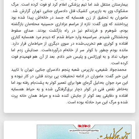
بیمارستان منتقل شد اما تیم پزشکی اعلام کرد او فوت کرده است. مرگ
مشکوک وی به بازپرس کشیک قتل دادسرای جنایی تهران گزارش شد.
ماموران به تحقیق از زن همسایه که جسد در خانه‌اش پیدا شده بود
پرداختند که وی گفت: تازه از مراسم عزاداری حسینیه محله‌مان بازگشته
بودم، شوهرم و فرزندانم نیز در راه بازگشت بودند. صدای سقوط
وحشتناکی شنیدم. سراسیمه وارد حیاط شدم که دیدم مرد همسایه کناری
افتاده و کولری هم تخریب‌شده در سوی دیگری از حیاط‌مان قرار دارد.
مانده بودم چطور با کولر سر از خانه‌ام درآورده‌است. صدایش زدم اما
جواب نداد و به اورژانس و پلیس خبر دادم. بعد از آن هم فهمیدم فوت
کرده است.
محمدجواد شفیعی، بازپرس شعبه پنجم دادسرای جنایی تهران با تایید
این خبر گفت: ماموران در ادامه تحقیقات پی بردند قتلی در کار نبوده و
این مرد جوان به‌دلیل گرمای هوا برای تعمیر کولر به پشت‌بام رفته بود اما
به‌خاطر نقص فنی در کولر دچار برق‌گرفتگی شده و به حیاط همسایه
افتاده و دقایقی بعد کولر از جایش کنده شده و حیاط همان خانه پرت
شده و مرگ این مرد حادثه بوده است.