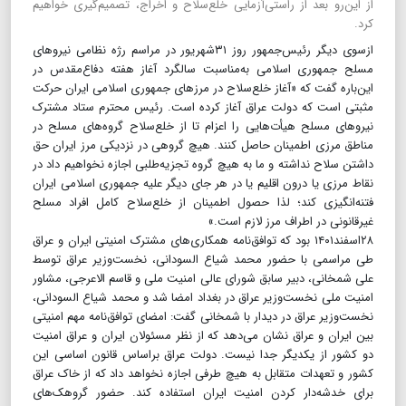
از این‌رو بعد از راستی‌آزمایی خلع‌سلاح و اخراج، تصمیم‌گیری خواهیم
کرد.
ازسوی دیگر رئیس‌جمهور روز ۳۱شهریور در مراسم رژه نظامی نیروهای
مسلح جمهوری اسلامی به‌مناسبت سالگرد آغاز هفته دفاع‌مقدس در
این‌باره گفت که «آغاز خلع‌سلاح در مرزهای جمهوری اسلامی ایران حرکت
مثبتی است که دولت عراق آغاز کرده است. رئیس محترم ستاد مشترک
نیروهای مسلح هیأت‌هایی را اعزام تا از خلع‌سلاح گروه‌های مسلح در
مناطق مرزی اطمینان حاصل کنند. هیچ گروهی در نزدیکی مرز ایران حق
داشتن سلاح نداشته و ما به هیچ گروه تجزیه‌طلبی اجازه نخواهیم داد در
نقاط مرزی یا درون اقلیم یا در هر جای دیگر علیه جمهوری اسلامی ایران
فتنه‌انگیزی کند؛ لذا حصول اطمینان از خلع‌سلاح کامل افراد مسلح
غیرقانونی در اطراف مرز لازم است.»
​​​​​​​۲۸اسفند۱۴۰۱ بود که توافق‌نامه همکاری‌های مشترک امنیتی ایران و عراق
طی مراسمی با حضور محمد ‌شیاع السودانی، نخست‌وزیر عراق توسط
علی شمخانی، دبیر سابق شورای عالی امنیت ملی و قاسم الاعرجی، مشاور
امنیت ملی نخست‌وزیر عراق در بغداد امضا شد و محمد شیاع السودانی،
نخست‌وزیر عراق در دیدار با شمخانی گفت: امضای توافق‌نامه مهم امنیتی
بین ایران و عراق نشان می‌دهد که از نظر مسئولان ایران و عراق امنیت
دو کشور از یکدیگر جدا نیست. دولت عراق براساس قانون اساسی این
کشور و تعهدات متقابل به هیچ طرفی اجازه نخواهد داد که از خاک عراق
برای خدشه‌دار کردن امنیت ایران استفاده کند. حضور گروهک‌های