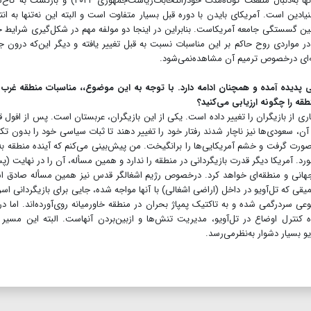
هدف جمهوریخواهان از بیان این ادعاها مشخص است. آنها به‌دنبال منفعت کوتاه‌مدت خود(انتخابات‌ریاست‌جمهوری ۲۴
یادین است. آمریکای بایدن با دوره قبل بسیار متفاوت است و البته این نه‌تنها به ان
نین گسستگی جامعه آمریکاست. بنابراین در اینجا دو مولفه مهم در شکل‌گیری شرایط 
ر مواردی روح حاکم بر این مناسبات نسبت به قبل تغییر یافته و دیگر این‌که درون ج
‌ای درخصوص ترمیم آن مشاهده‌نمی‌شود.
لی پدیده آمده و همچنان ادامه دارد. با توجه به این موضوع،، مناسبات منطقه غرب 
طقه را چگونه ارزیابی می‌کنید؟
ری از بازیگران را تغییر داده است. یکی از این بازیگران، عربستان است. پس از افول 
آن، سعودی‌ها نیز ناچار شدند رفتار خود را تغییر دهند تا ثبات سیاسی خود را بدون تکی
صورت گرفت و خشم آمریکایی‌ها را برانگیخت. من پیش‌بینی می‌کنم که آینده منطقه به
رد. آمریکا دیگر قدرت بازیگردانی در منطقه را ندارد و همین مسأله، آن را در نهایت (پ
جهانی و منطقه‌ای خواهد کرد. درخصوص رژیم اشغالگر قدس نیز همین مسأله صادق 
قی که تل‌آویو در داخل (اراضی اشغالی) با آنها مواجه شده، جایی برای بازیگردانی اسر
عی سردرگمی شده و به تاکتیک پمپاژ بحران در منطقه خاورمیانه روی‌آورده‌اند. اما در
 کنترل اوضاع در تل‌آویو، مدیریت تنش‌ها و ازبین‌بردن آنهاست. البته این مسیر 
 بسیار دشوار به‌نظر‌می‌رسد.