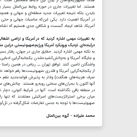
هستند. اما تغییرات جاری در حوزه روابط بین‌الملل بسیار بن
بایدن، بلکه نتیجه تغییرات جدید منطقه‌ای و جهانی و همچ
در آمریکا اهمیت دارد. یکی این‌که مناسبات جهانی و حتی د
آمریکا، شاهد ایجاد گسست و شکافی جدی هستیم که نشانه
به تغییرات مهمی اشاره کردید که در آمریکا و اراضی اشغا
درآینده‌ای نزدیک ورویکرد آمریکا ورژیم‌صهیونیستی دراین من
به نکته مهمی اشاره کردید. حقایق جاری در جهان، رفتار بسیا
و جایگاه آمریکا و به‌چالش‌کشیده‌شدن یکجانبه‌گرایی ادعایی 
واشنگتن تامین کنند. توافق تهران ــ ریاض در همین راستا 
از یکجانبه‌گرایی آمریکا و قلدری صهیونیست‌ها رقم خواهد خو
صرف هزینه‌های هنگفت) وادار به پذیرش قواعد‌جدید نظم 
آنها اکنون با بحران‌های سختی روبه‌رو هستند. چالش‌های عمی
در منطقه باقی نگذاشته است. آنها در شرایط کنونی، دچار نو
میان برخی استراتژیست‌های اسرائیلی معتقدند که تنها راه
صهیونیست‌ها با توجه به جنس تعارضات شکل‌گرفته در تل‌آویو
محمد علیزاده - گروه بین‌الملل