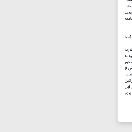
۲۰) و بازگشت به کاخ‌سفید
تخاب
جدید
امعه
آسیا
قدرت
ه به
 دور
س از
است.
ائیل
 این
برای