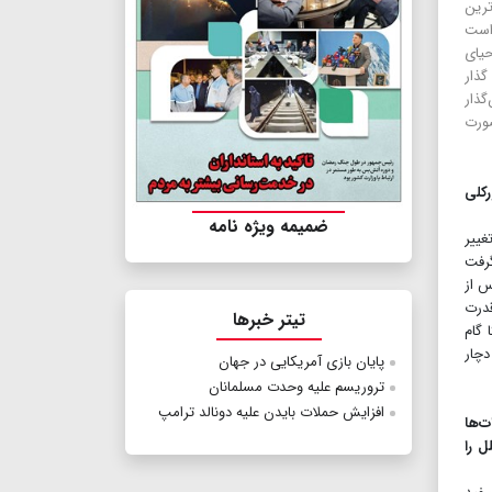
رین
واست
یای
گذار
ذار
ورت
رکلی
ضمیمه ویژه نامه
غییر
گرفت
س از
قدرت
تیتر خبرها
 گام
دچار
پایان بازی آمریکایی در جهان
تروریسم علیه وحدت مسلمانان
افزایش حملات بایدن علیه دونالد ترامپ
‌ها
ل را