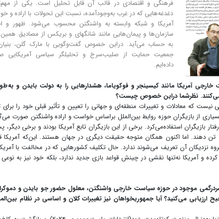
فرهنگی و اقتصادی در قالب آن قابل تحلیل است. یکی از مهم‌ت
دغدغه‌هایی که در غرب به‌وجودآمده، نسبت این تحولات با اراده و خ
آمریکا و شبکه وابسته به واشنگتن محسوب می‌شود. ظهور و اح
سازمان‌ها و پیمان‌هایی مانند شانگهای و بریکس از مصادیق همین 
به حساب می‌آید. دراین خصوص گفت‌وگویی با مارک گلن، بنیان‌گ
جمعیت حمایت از صلیب‌سرخ و تحلیلگر سیاسی آمریکایی ص
داده‌ایم.
ارجی آمریکا مانند کیسینجر و فوکویاما، هشدارهایی را به دولت بایدن و به‌طو
می‌کنند. نظرشما دراین خصوص چیست؟
نیست که معادلات و تغییرات منطقه‌ای و جهانی را تعیین و تأثیر قبلی خود را برای ت
بسیاری از بازیگران حوزه روابط بین‌الملل براساس خواست و اراده واشنگتن صورت می‌
تار بازیگران استفاده‌می‌کرد. برخی از این بازیگران تابع آمریکا بودند و برخی دیگر، پ
آن تن دهند. اما اکنون همگان متوجه حقیقت دیگری در جهان هستند. این‌که آمریکا 
وه نزدیکان آن تعریف می‌شوند ندارد. حال تکلیف کشورهایی که در مخالفت با آمریکا
رده و آمریکا نه‌تنها نقشی در چینش قواعد بازی جدید ندارد، بلکه خود نیز به نوعی 
ردرگمی موجود در حوزه سیاست خارجی واشنگتن، معلول حضور جو بایدن و دموکرات
حیح ارزیابی می‌کنید؟ آیا جمهوریخواهان نیز تغییرات کلان و اساسی در نظام بین‌المل