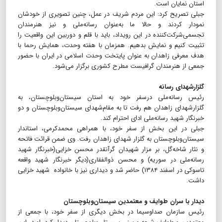
استان نمایان است.
جبلی تصریح کرد: این مردم شریف در عمل، چنین تصویری از خودشان
نمودار کردند و حالا ما به‌عنوان رسانه‌ملی و نیز هنرمندان
تجسمی‌شرکت‌کننده در این رویداد، باید با قلم و دوربین این واقعیت را
تثبیت کنیم و نمایش بدهیم. همز‌مان با هفته وحدت، همایش رحما با
هدف معرفی زاهدان به عنوان پایتخت وحدت اسلامی در ایران با حضور
جمعی از هنرمندان گرافیست مطرح کشوری برگزار می‌شود.
گلزارشهدای رسانه
رئیس رسانه‌ملی درسفر خود به استان سیستان‌وبلوچستان، به
گلزارشهدای زاهدان هم رفت تا به مقام‌شهدای سیستان‌وبلوچستان و دو
خبرنگار شهید رسانه‌ملی ادای احترام کند.
جبلی در این بخش از سفر خود، با همراهی محمدکرمی، استاندار
سیستان‌وبلوچستان به گلزار شهدای زاهدان رفت. وی ضمن قرائت فاتحه
و نثار شاخه‌گل، بر مزار شهیدان گرآنقدر محسن خزایی(خبرنگار شهید
رسانه‌ملی در سوریه) و محسن ذوالفقاری(دیگر خبرنگار شهید واقعه
تاسوکی در اسفند ۱۳۸۴) حاضر شد و دیداری نیز با خانواده شهید خزایی
داشت.
دیدار با سران طوایف و معتمدین سیستان‌وبلوچستان
رئیس سازمان صداوسیما در بخش دیگری از سفر خود، با جمعی از