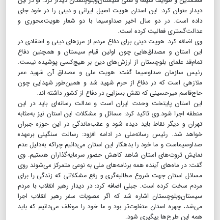
معتمدین و طوایف شیعه و سنی سیستان‌وبلوچستان دیدار کرد. او در این
دیدار عنوان کرد: این استان هویت اصیل ایرانی و دینی را در خود جای
داده است. در دو سال اخیر صداوسیما با دو شعار هویت‌محوری و
عدالت‌گستری فعالیت کرده است.
وی اضافه کرد: هویت دینی برای دفاع مردم از مرز‌های دینی و اعتقادی در
این استان و مصداق‌هایی چون اولین قیام سیستان و همچنین دفاع
تمام‌قد علمای بلوچستان از ارزش‌های دین بر هیچ‌کسی پوشیده نیست.
رئیس سازمان صداوسیما گفت: هویت ملی و مصداق آن شهید عمر
ملازهی است که در دفاع از حرم شهید شد و همین‌طور شهدایی چون
حاج‌قاسم میرحسینی که نقش بسزایی در دفاع از کشور داشته اند.
این استان پایتخت وحدت ایران است و عدالت رسانه‌ای باید در این
منطقه اجرا شود.وی تاکید کرد: مسائل و مشکلات این استان نیز به‌مثابه
تهران و دیگر نقاط باید دیده شود و عقب‌ماندگی در این حوزه جبران
خواهد شد. رئیس رسانه‌ملی در ادامه افزود: رسالت سنگینی برعهده
صداوسیماست و ما خود را بدهکار این استان می‌دانیم چراکه به‌دلیل عدم
نمایش ثروت‌های استان شاهد کاهش حضور سرمایه‌گذاران هستیم. وی
گفت: در ماه‌های آینده همه برنامه‌های ملی به نوعی متمرکز می‌شوند روی
مسائل استان جهت شروع مطالبه‌گری و رفع مشکلاتی که زندگی را برای
مردم سخت کرده است. جبلی اضافه کرد: در دیدار رهبر انقلاب با مردم
سیستان‌وبلوچستان اشاره شد که اگر مصوبات سفر رهبر انقلاب اجرا
می‌شد، چهره استان متفاوت‌تر بود و ما خود را موظف می‌دانیم که باید
همه‌ این طرح‌ها پیگیری شود.