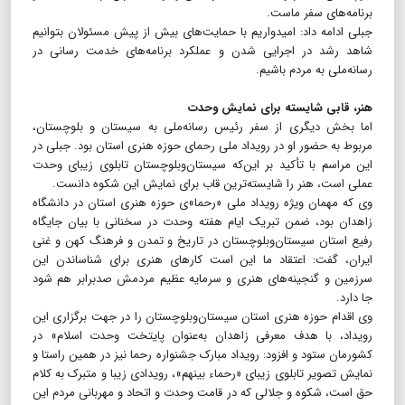
برنامه‌های سفر ماست.
جبلی ادامه داد: امیدواریم با حمایت‌های بیش از پیش مسئولان بتوانیم
شاهد رشد در اجرایی شدن و عملکرد برنامه‌های خدمت رسانی در
رسانه‌ملی به مردم باشیم.
هنر، قابی شایسته برای نمایش وحدت
اما بخش دیگری از سفر رئیس رسانه‌ملی به سیستان و بلوچستان،
مربوط به حضور او در رویداد ملی رحمای حوزه هنری استان بود. جبلی در
این مراسم با تأکید بر این‌که سیستان‌و‌بلوچستان تابلوی زیبای وحدت
عملی است، هنر را شایسته‌ترین قاب برای نمایش این شکوه دانست.
وی که مهمان ویژه رویداد ملی «رحما»ی حوزه هنری استان در دانشگاه
زاهدان بود، ضمن تبریک ایام هفته وحدت در سخنانی با بیان جایگاه
رفیع استان سیستان‌وبلوچستان در تاریخ و تمدن و فرهنگ کهن و غنی
ایران، گفت: اعتقاد ما این است کارهای هنری برای شناساندن این
سرزمین و گنجینه‌های هنری و سرمایه عظیم مردمش صدبرابر هم شود
جا دارد.
وی اقدام حوزه هنری استان سیستان‌وبلوچستان را در جهت برگزاری این
رویداد، با هدف معرفی زاهدان به‌عنوان پایتخت وحدت اسلام» در
کشورمان ستود و افزود: رویداد مبارک جشنواره رحما نیز در همین راستا و
نمایش تصویر تابلوی زیبای «رحماء بینهم»، رویدادی زیبا و متبرک به کلام
حق است، شکوه و‌ جلالی که در قامت وحدت و اتحاد و مهربانی مردم این