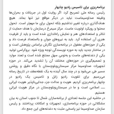
برنامه‌ریزی برای تاسیس رادیو چابهار
رئیس رسانه ملی تصریح کرد: اگر روایت اول در جریانات و بحران‌ها
وظیفه صداوسیماست نباید در دیگر مواقع نیز تنها بماند. هیچ
هدف‌گذاری درباره تغییر نداشتیم بلکه تحول برای ما مهم‌تر است. تحول
محتوا و رویکرد اولویت ماست. مرکز سیمرغ درسازمان با هدف حمایت از
تئاتر و استعداد‌های هنر و نمایش راه‌اندازی شده است و باید از ظرفیت
هنری آن استفاده کرد. باید به نیرو‌های جوان و بااستعداد فرصت داد و
یکی از حوزه‌های مغفول در برنامه‌سازی نگارش براساس پژوهش است و
در ساختار جدید باید به حوزه نویسندگی توجه ویژه شود. بروکراسی تولید
یکی از دغدغه‌های ماست و به‌نوعی سهل ممتنع شده است و تعدد موارد
و تصمیم‌گیری در حوزه‌های مختلف آن را تشدید می‌کند. در حوزه
تجهیزات صداوسیما مرکز سیستان‌وبلوچستان با نگاه دقیق و روشنی
مسیر طی می‌شود و در چند سال آینده به یک نقطه‌عطف در تاریخ رسانه
می‌رسیم. برای تقویت رادیو زابل و تاسیس یک رادیو در
چابهار برنامه‌ریزی کردیم. هویت و عدالت جزء جدایی‌ناپذیر هویت ایرانی
ـــ اسلامی است و ما در سیستان‌وبلوچستان در مرکز هویت ایرانی
هستیم.
در حاشیه این جلسه تعدادی از برنامه‌سازان شمال تا جنوب استان به بیان
مشکلاتی در حوزه برنامه‌سازی، تجهیزات و امکانات پرداختند و رئیس
سازمان صداوسیما نیز پاسخی مثبت به دغدغه‌های این جمع داد.