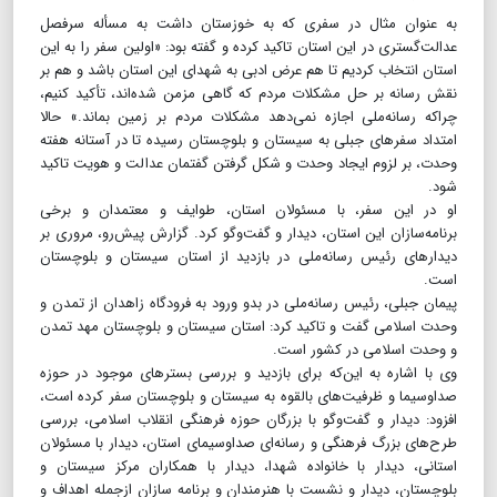
به عنوان مثال در سفری که به خوزستان داشت به مسأله سرفصل
عدالت‌گستری در این استان تاکید کرده و گفته بود: «اولین سفر را به این
استان انتخاب کردیم تا هم عرض ادبی به شهدای این استان باشد و هم بر
نقش رسانه بر حل مشکلات مردم که گاهی مزمن شده‌اند، تأکید کنیم،
چراکه رسانه‌ملی اجازه نمی‌دهد مشکلات مردم بر زمین بماند.» حالا
امتداد سفرهای جبلی به سیستان و بلوچستان رسیده تا در آستانه هفته
وحدت، بر لزوم ایجاد وحدت و شکل گرفتن گفتمان عدالت و هویت تاکید
شود.
او در این سفر، با مسئولان استان، طوایف و معتمدان و برخی
برنامه‌سازان این استان، دیدار و گفت‌وگو کرد. گزارش پیش‌رو، مروری بر
دیدارهای رئیس رسانه‌ملی در بازدید از استان سیستان و بلوچستان
است.
پیمان جبلی، رئیس رسانه‌ملی در بدو ورود به فرودگاه زاهدان از تمدن و
وحدت اسلامی گفت و تاکید کرد: استان سیستان و بلوچستان مهد تمدن
و وحدت اسلامی در کشور است.
وی با اشاره به این‌که برای بازدید و بررسی بستر‌های موجود در حوزه
صداوسیما و ظرفیت‌های بالقوه به سیستان و بلوچستان سفر کرده است،
افزود: دیدار و گفت‌وگو با بزرگان حوزه فرهنگی انقلاب اسلامی، بررسی
طرح‌های بزرگ فرهنگی و رسانه‌ای صداوسیمای استان، دیدار با مسئولان
استانی، دیدار با خانواده شهدا، دیدار با همکاران مرکز سیستان و
بلوچستان، دیدار و نشست با هنرمندان و برنامه سازان ازجمله اهداف و