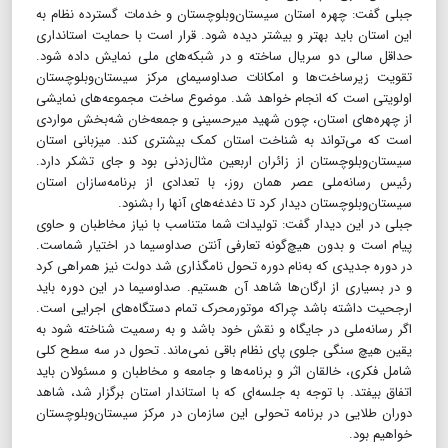
جبلی گفت: چهره استان سیستان‌وبلوچستان و خدمات گسترده نظام به
این استان باید بهتر و بیشتر دیده شود. قرار است با حمایت استانداری
حداقل سالی دو سریال ساخته و در شبکه‌های ملی نمایش داده شود.
تقویت زیرساخت‌ها و امکانات صداوسیمای مرکز سیستان‌وبلوچستان
اولویتی است که انجام خواهد شد. موضوع ساخت مجموعه‌های نمایشی
از چهره‌های استان، چون شهید میرحسینی و جمعه‌خان شه‌بخش مواردی
است که می‌تواند به شناخت استان کمک بیشتری کند. میزبانی استان
سیستان‌وبلوچستان از زائران اربعین مثال‌زدنی بود و جای تشکر دارد.
رئیس رسانه‌ملی عصر همان روز، با تعدادی از برنامه‌سازان استان
سیستان‌وبلوچستان دیدار کرد تا دغدغه‌های آنها را بشنود.
جبلی در این دیدار گفت: تولیدات شما متناسب با نیاز مخاطبان و حاوی
پیام است و بدون هیچ‌گونه تعارفی آنتن صداوسیما در اختیار شماست.
در دوره‌ جدیدی که به‌نام دوره تحول نامگذاری شد دولت نیز همراهی کرد
و در بسیاری از ارگان‌ها شاهد آن هستیم. صداوسیما در این دوره باید
ارجحیت داشته باشد چراکه موتورمحرک تمام دستگاه‌های اجرایی است.
اگر رسانه‌ملی در جایگاه و نقش خود باشد و به رسمیت شناخته شود به
یقین هیچ سنگی جلوی پای نظام باقی نمی‌ماند. تحول در سه سطح کلی
شامل فکری، خالقان اثر و برنامه‌ها و جامعه و مخاطبان و مسئولان باید
اتفاق بیفتد. با توجه به جلسه‌ای که با استاندار استان برگزار شد، شاهد
دوران طلایی در برنامه تحولی این سازمان در مرکز سیستان‌وبلوچستان
خواهیم بود.