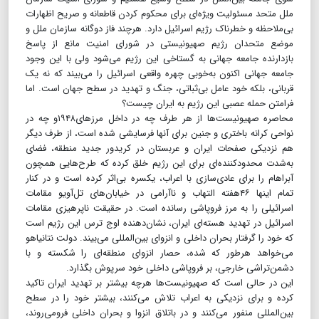
ملل متحد مسئولیت ویژه‌ای برای محکوم کردن قاطعانه و صریح اظهارات
بی‌ملاحظه و خطرناک رژیم اسرائیل دارد. هرچند فاز دوگانه سازمان ملل و
موضع متحدان رژیم صهیونیستی در شورای امنیت مانع از پاسخ
بازدارنده جامعه جهانی به گستاخی این رژیم می‌شود ولی با این وجود
جامعه جهانی اکنون به‌خوبی چهره واقعی اسرائیل را می‌بیند که نه یک
قربانی، بلکه خود عامل بی‌ثباتی، جنگ و تهدید در سطح جهان است. اما
فرامتن حمله عصبی این رژیم به ایران چیست؟
محاصره صهیونیست‌ها از هر طرف چه در داخل مرزهای۱۹۴۸و چه در
نواحی کرانه باختری و جنین برای آنها فرسایشی شده است، از طرف دیگر
هم نزدیکی صفحات ایران و عربستان در کریدور جدید منطقه، فضای
به‌شدت محدودکننده‌ای برای این رژیم خلق کرده که طرح‌هایی همچون
آبراهام را برای عادی‌سازی با اعراب، یکسره بی‌اثر کرده است و در کنار
تمام اینها ۴۶هفته التهاب و ناآرامی در خیابان‌های تل‌‌آویو مقامات
اسرائیلی را به مرز فروپاشی رسانده است. در حقیقت ناپرهیزی مقامات
اسرائیل در تهدید هسته‌ای ایران، نشان‌دهنده اوج ترس این رژیم است
که خود را گرفتار بحران داخلی و انزوای بین‌المللی می‌بیند. دولت نتانیاهو
می‌خواهد هرطور که شده، حصار انزوای منطقه‌ای را شکسته و با
دشمن‌تراشی خارجی، بر فروپاشی داخلی خود سرپوش بگذارد.
​​​​​​​این در حالی است که صهیونیست‌ها هرچه بیشتر بر تهدید ایران تاکید
کرده و برای نزدیکی به اعراب تلاش می‌کنند، بیشتر خود را در سطح
بین‌المللی منفور می‌کنند و در باتلاق انزوا و بحران داخلی فرومی‌روند،