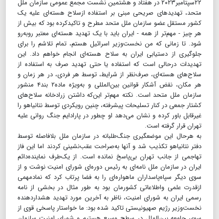
۲۲سپتامبر۲۰۲۳ در هفتاد و هشتمین نشست مجمع عمومی سازمان ملل
متحد، تهدید‌های صریحی مبنی بر استفاده ازسلاح هسته‌ای علیه یک
کشور مستقل عضو سازمان ملل متحد مطرح و تاکیدکرده بود که بیش از
هر چیز - مهم‌تر از همه - ایران باید با یک تهدید هسته‌ای معتبر روبه‌رو
شود. تا زمانی که من نخست‌وزیر اسرائیل هستم، تمام تلاشم را برای
جلوگیری از دستیابی ایران به سلاح هسته‌ای انجام خواهم داد. این
تهدیدات درحالی است که استفاده یا حتی تهدید صرف به استفاده از
سلاح‌های هسته‌ای، صرف‌نظر از شرایط، توسط هر فردی، در هر زمان و
هر مکان، نقض آشکار قوانین بین‌المللی و به‌ویژه ماده۲ بند۴ منشور
سازمان ملل متحد است. نکته مهم‌تر این‌که داشتن زرادخانه سلاح‌های
کشتار جمعی در کنار تسلیحات پیشرفته، چنین رویکردی توسط نتانیاهو را
غیرقابل باور کرده و نشان می‌دهد او چطور در پارادایم جنگ روانی علیه
تهران قرار گرفته است.
به هرحال این موضعگیری جنگ‌طلبانه در سازمان ملل بلافاصله توسط
دفتر نتانیاهو تکذیب شد و آنها به‌صراحت عقب‌نشینی کردند اما این فاز
تهاجمی از جانب تهران بی‌پاسخ نمانده است. از یک‌طرف نماینده‌دائم
ایران در سازمان ملل نامه‌ای به رئیس دوره‌ای شورای امنیت نوشت و از
سوی دیگر سپاه‌پاسداران ماهواره‌ای را به فضا پرتاب کرد که نمادمهمی
ازقدرت علمی واطلاعاتی کشورمان بود به طور مثال در بخشی از نامه
رسمی ایران به شورای امنیت، ناظر به آخرین مورد تهدید هشداردهنده
نخست‌وزیر رژیم صهیونیستی تاکید شده بود: ما خواستار پاسخی قوی از
سوی جامعه بین‌الملل در سطح وسیع هستیم و شورای امنیت سازمان