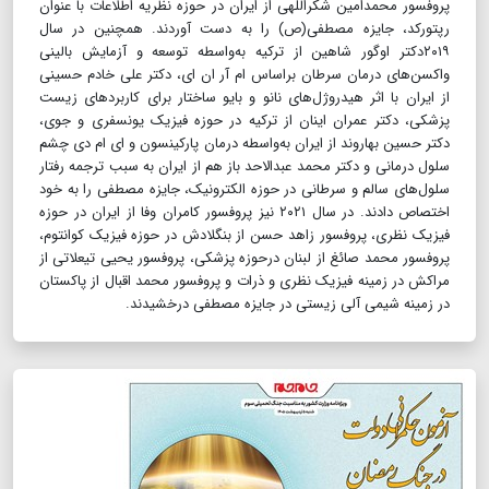
پروفسور محمدامین شکر‌اللهی از ایران در حوزه نظریه اطلاعات با عنوان
رپتورکد، جایزه مصطفی(ص) را به دست آوردند. همچنین در سال
۲۰۱۹دکتر اوگور شاهین از ترکیه به‌واسطه توسعه و آزمایش بالینی
واکسن‌های درمان سرطان براساس ام آر ان ای، دکتر علی خادم حسینی
از ایران با اثر هیدروژل‌های نانو و بایو ساختار برای کاربردهای زیست
پزشکی، دکتر عمران اینان از ترکیه در حوزه فیزیک یونسفری و جوی،
دکتر حسین بهاروند از ایران به‌واسطه درمان پارکینسون و ای ام دی چشم
سلول درمانی و دکتر محمد عبدالاحد باز هم از ایران به سبب ترجمه رفتار
سلول‌های سالم و سرطانی در حوزه الکترونیک، جایزه مصطفی را به خود
اختصاص دادند. در سال ۲۰۲۱ نیز پروفسور کامران وفا از ایران در حوزه
فیزیک نظری، پروفسور زاهد حسن از بنگلادش در حوزه فیزیک کوانتوم،
پروفسور محمد صائغ از لبنان درحوزه پزشکی، پروفسور یحیی تیعلاتی از
مراکش در زمینه فیزیک نظری و ذرات و پروفسور محمد اقبال از پاکستان
در زمینه شیمی آلی زیستی در جایزه مصطفی درخشیدند.