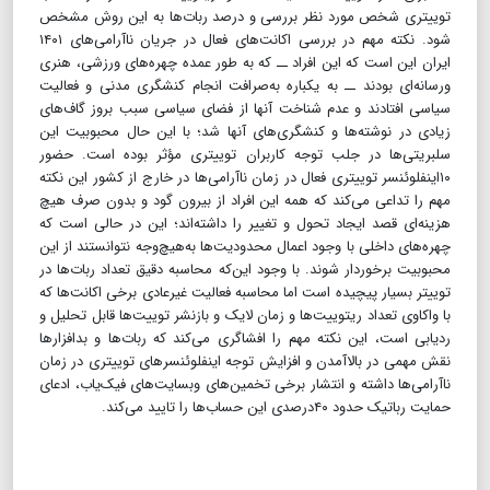
توییتری شخص مورد نظر بررسی و درصد ربات‌ها به این روش مشخص
شود. نکته مهم در بررسی اکانت‌های فعال در جریان ناآرامی‌های ۱۴۰۱
ایران این است که این افراد ــ که به طور عمده چهره‌های ورزشی، هنری
ورسانه‌ای بودند ــ به یکباره به‌صرافت انجام کنشگری مدنی و فعالیت
سیاسی افتادند و عدم شناخت آنها از فضای سیاسی سبب بروز گاف‌های
زیادی در نوشته‌ها و کنشگری‌های آنها شد؛ با این حال محبوبیت این
سلبریتی‌ها در جلب توجه کاربران توییتری مؤثر بوده است. حضور
۱۰اینفلوئنسر توییتری فعال در زمان ناآرامی‌ها در خارج از کشور این نکته
مهم را تداعی می‌کند که همه این افراد از بیرون گود و بدون صرف هیچ
هزینه‌ای قصد ایجاد تحول و تغییر را داشته‌اند؛ این در حالی است که
چهره‌های داخلی با وجود اعمال محدودیت‌ها به‌هیچ‌وجه نتوانستند از این
محبوبیت برخوردار شوند. با وجود این‌که محاسبه دقیق تعداد ربات‌ها در
توییتر بسیار پیچیده است اما محاسبه فعالیت غیرعادی برخی اکانت‌ها که
با واکاوی تعداد ریتوییت‌ها و زمان لایک و بازنشر توییت‌ها قابل تحلیل و
ردیابی است، این نکته مهم را افشاگری می‌کند که ربات‌ها و بدافزارها
نقش مهمی در بالاآمدن و افزایش توجه اینفلوئنسرهای توییتری در زمان
ناآرامی‌ها داشته و انتشار برخی تخمین‌های وبسایت‌های فیک‌یاب، ادعای
حمایت رباتیک حدود ۴۰درصدی این حساب‌ها را تایید می‌کند.