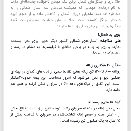
حالا دریا و جنگل‌های شمال ایران یک مهمان ناخوانده چندساله‌ای دارند
به نام «زباله». مهمانی که معیشت مردمان سه استان شمالی را به
مخاطره انداخته، ماهیان دریای شمال را کاهش داده و از حجم انبوه
درختان جنگل کاسته است. حالا سازمان حفاظت محیط‌زیست گفته
جنگل‌های شمال جایی برای زباله‌ها ندارند!
بوی بد شمال!
علی سلاجقه:
استان‌های شمالی کشور دیگر جایی برای دفن پسماند
ندارند و بوی بد زباله در برخی مناطق تا کیلومترها به مشام می‌رسد و
مشمئزکننده است!
جنگل ۲۰ هکتاری زباله
روزانه ۸۰۰ تا۱۲۰۰ تن زباله یعنی تقریبا نیمی از زباله‌های گیلان در پهنه‌ای
جنگلی دپو و دفن می‌شود که امروز مساحت این پهنه حدود۲۰هکتار
است. این اتفاق از میانه‌های دهه ۶۰ در سراوان شکل گرفته و هنوز هم
ادامه دارد.
کوه ۱۱۰ متری پسماند
محل دفن زباله در منطقه سراوان رشت کوهستانی از زباله به ارتفاع بیش
از ۱۱۰متر است و حجم زباله انباشت‌شده در سراوان با گذشت بیش از
۳۵سال به یک میلیون تن رسیده است.