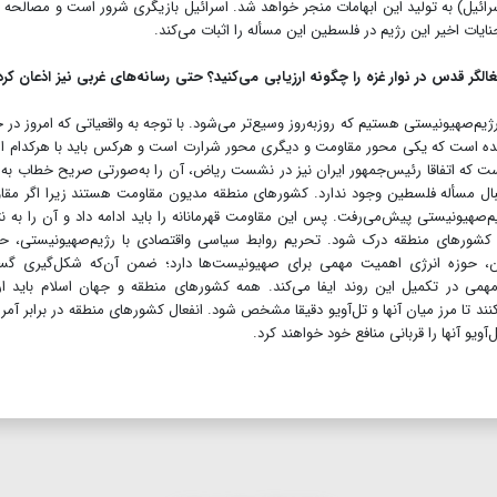
رائیل) به تولید این ابهامات منجر خواهد شد. اسرائیل بازیگری شرور است و مصالحه ب
جنایات اخیر این رژیم در فلسطین این مسأله را اثبات می‌کند.
گر قدس در نوار غزه را چگونه ارزیابی می‌کنید؟ حتی رسانه‌های غربی نیز اذعان کرده
‌صهیونیستی هستیم که روزبه‌روز وسیع‌تر می‌شود. با توجه به واقعیاتی که امروز در 
ه است که یکی محور مقاومت و دیگری محور شرارت است و هرکس باید با هرکدام از 
 که اتفاقا رئیس‌جمهور ایران نیز در نشست ریاض، آن را به‌صورتی صریح خطاب به
قبال مسأله فلسطین وجود ندارد. کشورهای منطقه مدیون مقاومت هستند زیرا اگر مق
یم‌صهیونیستی پیش‌می‌رفت. پس این مقاومت قهرمانانه را باید ادامه داد و آن را به ن
وی کشورهای منطقه درک شود. تحریم روابط سیاسی واقتصادی با رژیم‌صهیونیستی، ح
ن، حوزه انرژی اهمیت مهمی برای صهیونیست‌ها دارد؛ ضمن آن‌که شکل‌گیری گست
ی در تکمیل این روند ایفا می‌کند. همه کشورهای منطقه و جهان اسلام باید ا
ند تا مرز میان آنها و تل‌آویو دقیقا مشخص شود. انفعال کشورهای منطقه در برابر آمری
ویو آنها را قربانی منافع خود خواهند کرد.