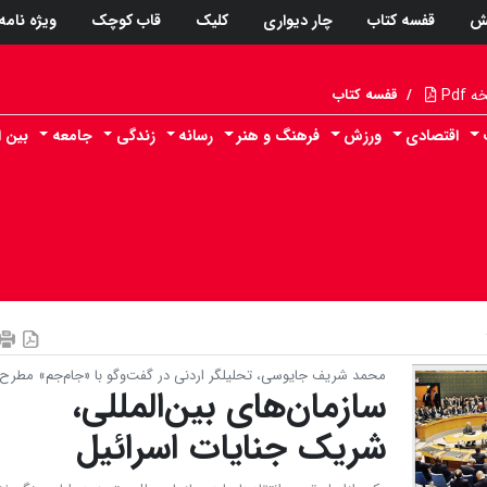
ش
قفسه کتاب
چار دیواری
کلیک
قاب کوچک
ویژه نامه
Pdf
/
قفسه کتاب
اقتصادی
ورزش
فرهنگ و هنر
رسانه
زندگی
جامعه
بین ا
محمد شریف جایوسی، تحلیلگر اردنی در گفت‌وگو با «جام‌جم» مطرح 
سازمان‌های بین‌المللی،
شریک جنایات اسرائیل