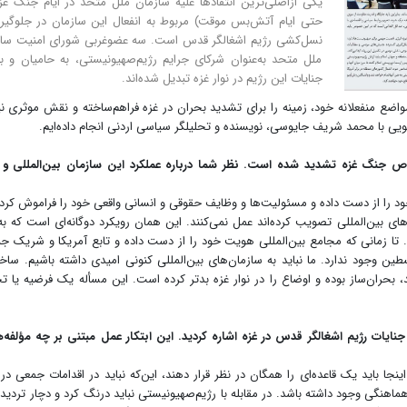
یکی ازاصلی‌ترین انتقادها علیه سازمان ملل متحد در ایام جنگ غز
حتی ایام آتش‌بس موقت) مربوط به انفعال این سازمان در جلوگیر
نسل‌کشی رژیم اشغالگر قدس است. سه عضوغربی شورای امنیت ساز
ملل متحد به‌عنوان شرکای جرایم رژیم‌صهیونیستی، به حامیان و با
جنایات این رژیم در نوار غزه تبدیل شده‌اند.
واضع منفعلانه خود، زمینه را برای تشدید بحران در غزه فراهم‌ساخته و نقش موثری نی
 با محمد شریف جایوسی، نویسنده و تحلیلگر سیاسی اردنی انجام داده‌ایم.
 جنگ غزه تشدید شده است. نظر شما درباره عملکرد این سازمان بین‌المللی و د
د را از دست داده و مسئولیت‌ها و وظایف حقوقی و انسانی واقعی خود را فراموش کرده‌
ای بین‌المللی تصویب کرده‌اند عمل نمی‌کنند. این همان رویکرد دوگانه‌ای است که به 
ا زمانی که مجامع بین‌المللی هویت خود را از دست داده و تابع آمریکا و شریک جن
طین وجود ندارد. ما نباید به سازمان‌های بین‌المللی کنونی امیدی داشته باشیم. ساخت
د، بحران‌ساز بوده و اوضاع را در نوار غزه بدتر کرده است. این مسأله یک فرضیه یا ت
نایات رژیم اشغالگر قدس در غزه اشاره کردید. این ابتکار عمل مبتنی بر چه مؤلفه‌
نجا باید یک قاعده‌ای را همگان در نظر قرار دهند، این‌که نباید در اقدامات جمعی در ب
ماهنگی وجود داشته باشد. در مقابله با رژیم‌صهیونیستی نباید درنگ کرد و دچار تردید