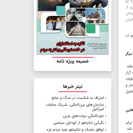
ه (و
ی از
مان
نیان
ز در
یگر
ضمیمه ویژه نامه
اند.
آزار
ایات
ار و
تیتر خبرها
حلیل
اعتراف به شکست در جنگ و صلح
سازمان‌های بین‌المللی، شریک جنایات
اسرائیل
هایی
خودکامگی دولت‌های غربی
رابر
نگرانی نتانیاهو از کودتای سیاسی
 شد.
توافق ماسک و نتانیاهو علیه مردم غزه