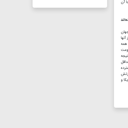
ا آن
‌اند
جهان
آنها
 همه
اومت
تیجه
داقل
رده
رتش
کا و