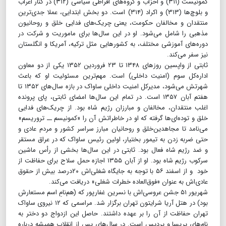
کمونیست (۳۱۱) و احزاب و گروه‌های افراطی سیاسی (۳۱۲) در کنار اعراب
و بلوچ‌ها (۳۱۳) و اکراد (۳۱۴) است. دو بخش ابتدایی، عملا جدی‌ترین
منتقدان و مخالفان حکومت، یعنی چریک‌های فدایی خلق و روحانیون
مذهبی را شامل می‌شود. او در این سال‌ها برای ماموریت و شرکت در
دوره‌های آموزشی مختلف، به کشورهایی مثل ترکیه، آمریکا و انگلستان
نیز سفر می‌کند.
ثابتی از واپسین روزهای ۱۳۴۸ تا ۲۳ فروردین ۱۳۵۲ یکی از دو معاون
اداره‌کل سوم (امنیت داخلی) است. مهم‌ترین مسئولیت او که باعث
شهرتش می‌شود، مدیرکل امنیت داخلی ساواک در بازه سال‌های ۱۳۵۲ تا
هفتم آبان ۱۳۵۷ است. در تمام این سال‌ها امضای ثابتی، پای پرونده
اغلب منتقدان، مخالفان و مبارزان رژیم شاه بود. از چریک‌های فدایی
خلق و توده‌ای‌ها گرفته که او در خاطراتش آن را «کمونیسم ــ تروریسم»
می‌نامد تا مجاهدین‌خلق و روحانیان مبارز سراسر کشور و مردم عادی و
حتی ضربه زدن به تیمور بختیار، اولین رئیس ساواک که در عراق مستقر
و ضد رژیم شاه فعال بود. ثابتی در این سال‌ها بخشی از رأس ماشین
سرکوب رژیم شاه بود. او از آبان ۱۳۵۵ اجازه حمل سلاح برای حفاظت از
خود و از اسفند ۵۶ با توجه به جایگاه شغلی‌اش ۲۰درصد بیش از حقوق
‌عادی‌اش به عنوان «فوق‌العاده خطرات شغلی» دریافت می‌کند.
شهریور ۵۱ جشن عروسی‌اش با نسرین غفارپور که (هم‌نامِ اسم مستعارش
بود) در هتل آریا شرایتون تهران برگزار شد. مراسمی که ۱۲ نیروی ساواک
تهران حفاظت از آن را بر عهده داشتند. حاصل این ازدواج دو دختر به
نام‌های پریسا و پردیس است. در سال‌های پس از انقلاب همیشه درباره