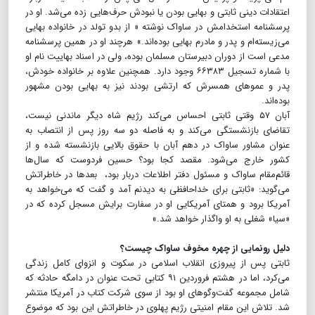
اعتقادات دینی ثابتی و بهایی‌ بودن یا نبودش حرف‌هایی زده می‌شد. او در
پرسشنامه‌ استخدامش در ساواک نوشته « از بدو تولد در خانواده بهایی
می‌زیسته‌ام و پدر و مادرم بهایی بوده‌اند.» هرچند او در همین پرسشنامه
مدعی است از دوران دبیرستان مسلمان بوده، ولی در اسناد بهاییت نام او
با شماره تسجیل ۶۶۳۸۳ وجود دارد. همچنین علاوه بر خانواده خودش،
پدر و عموهای همسرش که ارتشی بودند نیز به بهایی بودن مشهور
بوده‌اند.
آبان ۵۷ وقتی ثابتی احساس می‌کند رژیم شاه دیگر ماندنی نیست،
تقاضای بازنشستگی می‌کند و به فاصله دو سه روز پس از انتصاب به
عنوان مشاور ساواک در دهم آبان با حقوق بالایی بازنشسته شده و از
کشور خارج می‌شود. مقصد کجا بود؟ حسین فردوست که سال‌ها
قائم‌مقام ساواک و مسئول دفتر اطلاعات دربار بود، بعدها در خاطراتش
می‌گوید: «ثابتی برای خداحافظی به دیدنم آمد و گفت که می‌خواهد به
آمریکا برود و همتای آمریکایی او در سفارت برایش مسجل کرده که در
«سیا» شغلی به او واگذار خواهد شد.»
دلیل رونمایی از چهره مخوف ساواک چیست؟
ثابتی پس از پیروزی انقلاب اسلامی در سکوت و انزوای کامل زندگی
می‌کرد، اما در هشتم فروردین ۹۱ کتابی تحت عنوان در دامگه حادثه که
شامل مجموعه گفت‌وگو‌های او بود از سوی شرکت کتاب در آمریکا منتشر
شد. تلاش این مقام امنیتی رژیم پهلوی در خاطراتش این بود که موضوع