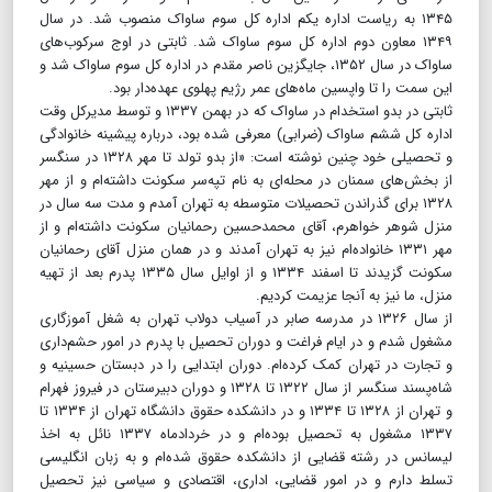
۱۳۴۵ به ریاست اداره یکم اداره کل سوم ساواک منصوب شد. در سال
۱۳۴۹ معاون دوم اداره کل سوم ساواک شد. ثابتی در اوج سرکوب‌های
ساواک در سال ۱۳۵۲، جایگزین ناصر مقدم در اداره کل سوم ساواک شد و
این سمت را تا واپسین ماه‌های عمر رژیم پهلوی عهده‌دار بود.
ثابتی در بدو استخدام در ساواک که در بهمن ۱۳۳۷ و توسط مدیرکل وقت
اداره کل ششم ساواک (ضرابی) معرفی شده بود، درباره پیشینه خانوادگی
و تحصیلی خود چنین نوشته است: «از بدو تولد تا مهر ۱۳۲۸ در سنگسر
از بخش‌های سمنان در محله‌ای به نام تپه‌سر سکونت داشته‌ام و از مهر
۱۳۲۸ برای گذراندن تحصیلات متوسطه به تهران آمدم و مدت سه سال در
منزل شوهر خواهرم، آقای محمدحسین رحمانیان سکونت داشته‌ام و از
مهر ۱۳۳۱ خانواده‌ام نیز به تهران آمدند و در همان منزل آقای رحمانیان
سکونت گزیدند تا اسفند ۱۳۳۴ و از اوایل سال ۱۳۳۵ پدرم بعد از تهیه
منزل، ما نیز به آنجا عزیمت کردیم.
از سال ۱۳۲۶ در مدرسه صابر در آسیاب دولاب تهران به شغل آموزگاری
مشغول شدم و در ایام فراغت و دوران تحصیل با پدرم در امور حشم‌داری
و تجارت در تهران کمک کرده‌ام. دوران ابتدایی را در دبستان حسینیه و
شاه‌پسند سنگسر از سال ۱۳۲۲ تا ۱۳۲۸ و دوران دبیرستان در فیروز فهرام
و تهران از ۱۳۲۸ تا ۱۳۳۴ و در دانشکده حقوق دانشگاه تهران از ۱۳۳۴ تا
۱۳۳۷ مشغول به تحصیل بوده‌ام و در خردادماه ۱۳۳۷ نائل به اخذ
لیسانس در رشته قضایی از دانشکده حقوق شده‌ام و به زبان انگلیسی
تسلط دارم و در امور قضایی، اداری، اقتصادی و سیاسی نیز تحصیل