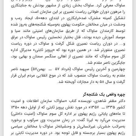
ساواک معرفی کرد. ساواک بخش زیادی از مشهور بودنش به جنایتکاری
را مرهون دوران طولانی ریاست نصیری بر این سازمان است.
تشکیل کمیته مشترک ضدخرابکاری در ابتدای دهه۵۰، ایجاد رعب و
وحشت در میان مخالفان حکومت پهلوی به‌‌وسیله شکنجه‌های به‌روز شده
توسط کارمندان ساواک که از طریق سازمان‌های امنیتی مانند سیا و
موساد آموزش دیده بودند، قتل بختیار نخستین رئیس ساواک در عراق
و... در دوران ریاست نصیری شکل گرفت و ساواک در دوره ریاست
نصیری منفورتر شد. در همین دوره بود که «پرویز ثابتی» مدیرکل اداره
کل سوم ساواک که مانند نصیری از اهالی سنگسر سمنان و بهایی بود،
جایگزین ناصر مقدم شد.
چهارمین و آخرین رئیس ساواک (خرداد ۵۷ ــ بهمن۵۷) سپهبد ناصر
مقدم به ریاست ساواک منصوب شد که در موج انقلابی مردم ایران قرار
گرفت و سال ۵۸ به دار مجازات آویخته شد.
چهره واقعی یک شکنجه‌گر
دکتر مظفر شاهدی، نویسنده کتاب «ساواک: سازمان اطلاعات و امنیت
کشور ۱۳۳۵ ــ ۱۳۵۷» در مورد نقش پرویز ثابتی که از اوایل دهه ۱۳۵۰
تا ماه‌های پایانی رژیم پهلوی بر اداره کل سوم ساواک (امنیت داخلی)
مدیریت می‌کرد به ایرنا گفت: در زمان مدیریت وی سرکوب و برخورد
به‌‌مراتب خشن‌تر، غیرانسانی‌تر و وحشیانه‌تر ساواک با مخالفان سیاسی
رژیم پهلوی بسیار برجسته و قابل توجه بود. در دوره مدیریت ثابتی بر