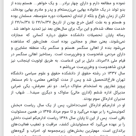
نموده و مطالعه دارم و دارای چهار برادر... و یک خواهر... هستم.بنده از
بدو تولد در یک خانواده بهایی می‌زیسته‌ام و پدر و مادرم بهایی بوده‌اند،
لکن از زمان بلوغ و بلکه از ابتدای تحصیلات دوره متوسطه، مسلمان بوده
و هستم و به علت کفیل خرج بودن از تاریخ ۲۴/۱۰/۳۷ تا ۲۴/۱۰/۳۸ از
خدمت معاف شده‌ام و این برگ برای سال‌های بعد نیز تمدید خواهد شد.
رساله پایان تحصیلات دانشکده حقوق درباره کسانی که مجازات
نمی‌شوند، یعنی صغار و مجانین بوده است. همان‌طور که مشاهده
می‌شود بنده از اهالی سنگسر هستم و سنگسر یک منطقه عشایری و
دارای مردمی شاه‌دوست و وطن‌پرست است. رستاخیز اهالی سنگسر در
قیام ملی ۲۸مرداد، دلیل بر این ادعاست. به طریق اولویت اینجانب نیز
فردی شاهدوست و وطن‌پرست می‌باشم.»
سال ۱۳۳۷ در رشته حقوق از دانشکده حقوق و علوم سیاسی دانشگاه
تهران فارغ‌التحصیل شد و پس از مدت کوتاهی معلمی، با نام مستعار
پرویز غفارپور به استخدام ساواک درآمد. دو نفر معرفش، یکی ضرابی
مدیرکل اداره ششم (اداری مالی) ساواک و دیگری سیف‌ا... شهاب از
مدیران اداره‌کل سوم بودند.
او در اداره‌یکم اداره‌کل امنیت‌داخلی، پس از یک سال ریاست «بخش
کمونیستی» را بر عهده می‌گیرد و تا سوم مرداد ۱۳۴۵ در همین مسئولیت
باقی است. پس از این تا پایان سال ۱۳۴۸ ریاست اداره‌یکم امنیت داخلی
را بر عهده می‌گیرد که مسئولیتش کشف، مراقبت و تعقیب فعالیت‌های
براندازی است. مهم‌ترین بخش‌های زیرمجموعه او، احزاب و گروه‌های