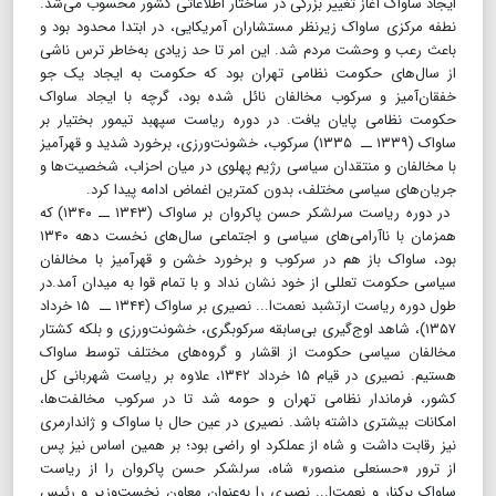
ایجاد ساواک آغاز تغییر بزرگی در ساختار اطلاعاتی کشور محسوب می‌شد.
نطفه مرکزی ساواک زیرنظر مستشاران آمریکایی، در ابتدا محدود بود و
باعث رعب‌ و وحشت مردم شد. این امر تا حد زیادی به‌خاطر ترس ناشی
از سال‌های حکومت نظامی تهران بود که حکومت به ایجاد یک جو
خفقان‌آمیز و سرکوب مخالفان نائل شده بود، گرچه با ایجاد ساواک
حکومت نظامی پایان یافت. در دوره ریاست سپهبد تیمور بختیار بر
ساواک (۱۳۳۹ ــ ۱۳۳۵) سرکوب، خشونت‌ورزی، برخورد شدید و قهرآمیز
با مخالفان و منتقدان سیاسی رژیم ‌پهلوی در میان احزاب، شخصیت‌ها و
جریان‌های سیاسی مختلف، بدون کمترین اغماض ادامه پیدا کرد.
در دوره ریاست سرلشکر حسن پاکروان بر ساواک (۱۳۴۳ ــ ۱۳۴۰) که
همزمان با ناآرامی‌های سیاسی و اجتماعی سال‌های نخست دهه ۱۳۴۰
بود، ساواک باز هم در سرکوب و برخورد خشن و قهرآمیز با مخالفان
سیاسی حکومت تعللی از خود نشان نداد و با تمام قوا به میدان آمد.در
طول دوره ریاست ارتشبد نعمت‌ا... نصیری بر ساواک (۱۳۴۴ ــ ۱۵ خرداد
۱۳۵۷)، شاهد اوج‌گیری بی‌سابقه سرکوبگری، ‌خشونت‌ورزی و بلکه کشتار
مخالفان سیاسی حکومت از اقشار و گروه‌های مختلف توسط ساواک
هستیم. نصیری در قیام ۱۵ خرداد ۱۳۴۲، علاوه بر ریاست شهربانی کل
کشور، فرماندار نظامی تهران و حومه شد تا در سرکوب مخالفت‌ها،
امکانات بیشتری داشته باشد. نصیری در عین حال با ساواک و ژاندارمری
نیز رقابت داشت و شاه از عملکرد او راضی بود؛ بر همین اساس نیز پس
از ترور «حسنعلی منصور» شاه، سرلشکر حسن پاکروان را از ریاست
ساواک برکنار و نعمت‌ا... نصیری را به‌عنوان معاون نخست‌وزیر و رئیس