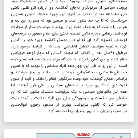
دستگاه‌های امنیتی ساواک برخوردار بود و در دوران مسئولیت خود
پرونده سیاهی از سرکوبگری به‌جای گذاشت. وی درباره انزواطلبی ثابتی
طی سه دهه بعد از انقلاب می‌گوید: این چهره مخوف امنیتی به‌خوبی
می‌دانست که تا چه حد منفور است و طبیعی بود که همواره این بیم و
هراس را داشت که به چنگ ملت ایران بیفتد و مردم خواستار او مجازات
او باشند. رضایی درباره دلایل تصمیم ثابتی برای اعلام حضور در عرصه‌های
اجتماعی تصریح کرد: این‌که او طی دوسال گذشته چهره خود را آفتابی
کرده به نظرم به‌واسطه تحلیل اشتباهی است که از شرایط موجود دارد.
درطول ۴۰سال بعد از انقلاب کم نبودند کسانی که دچار توهم فروپاشی
نظام شدند و این گمان را بردند که دیدگاه مردم نسبت به نظام تغییر کرده
است. از این رو ما طی این چهار دهه افراد مختلفی را دیدیم که با همین
خیالبافی‌ها مدتی صحنه‌گردانی کردند و شعار دادند و رجز خواندند و
براساس همان توهمات خود وعده سرنگونی نظام را دادند و البته از سوی
قدرت‌های استکباری مورد حمایت‌های سیاسی و مالی قرار گرفتند، اما
همه این مانور‌های سیاسی به یک سرنوشت مشترک منتهی شد که آن
حاصلی جز شکست و سرخوردگی برای این افراد نداشت و آینده ثابت
خواهد کرد که ثابتی سرنوشت بهتری از مسعود رجوی، ابوالحسن
بنی‌صدر، پالیزبان و شاپور بختیار پیدا نخواهد کرد.