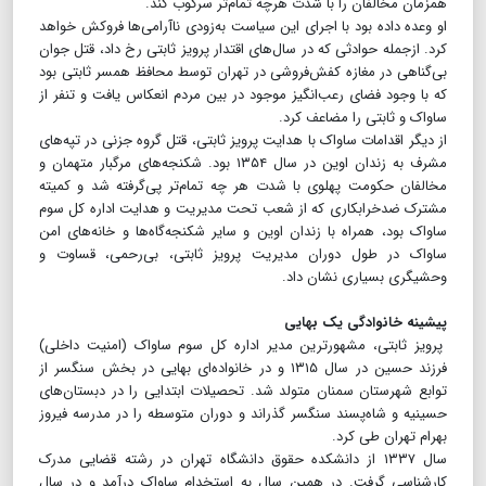
همزمان مخالفان را با شدت هر‌چه تمام‌تر سرکوب کند.
او وعده داده بود با اجرای این سیاست به‌زودی ناآرامی‌ها فروکش خواهد
کرد. ازجمله حوادثی که در سال‌های اقتدار پرویز ثابتی رخ داد، قتل جوان
بی‌گناهی در مغازه‌ کفش‌فروشی در تهران توسط محافظ همسر ثابتی بود
که با وجود فضای رعب‌انگیز موجود در بین مردم انعکاس یافت و تنفر از
ساواک و ثابتی را مضاعف کرد.
از دیگر اقدامات ساواک با هدایت پرویز ثابتی، قتل گروه جزنی در تپه‌های
مشرف به زندان اوین در سال ۱۳۵۴ بود. شکنجه‌های مرگبار متهمان و
مخالفان حکومت پهلوی با شدت هر چه تمام‌تر پی‌گرفته شد و کمیته
مشترک ضدخرابکاری که از شعب تحت مدیریت و هدایت اداره کل سوم
ساواک بود، همراه با زندان اوین و سایر شکنجه‌گاه‌ها و خانه‌های امن
ساواک در طول دوران مدیریت پرویز ثابتی، بی‌رحمی، قساوت و
وحشیگری بسیاری نشان داد.
پیشینه خانوادگی یک بهایی
پرویز ثابتی، مشهورترین مدیر اداره کل سوم ساواک (امنیت داخلی)
فرزند حسین در سال ۱۳۱۵ و در خانواده‌ای بهایی در بخش سنگسر از
توابع شهرستان سمنان متولد شد. تحصیلات ابتدایی را در دبستان‌های
حسینیه و شاه‌پسند سنگسر گذراند و دوران متوسطه را در مدرسه فیروز
بهرام تهران طی کرد.
سال ۱۳۳۷ از دانشکده حقوق دانشگاه تهران در رشته قضایی مدرک
کارشناسی گرفت. در همین سال به استخدام ساواک درآمد و در سال