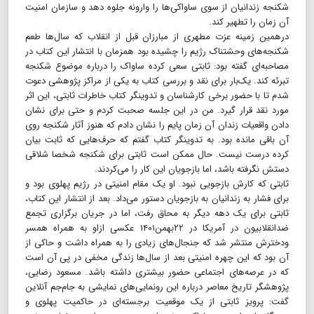
شکنجه زندانیان از سوی ساواکی‌ها را وارونه جلوه دهد و سازمان امنیت
آن زمان را تطهیر کند.
درهمین زمینه عزت مطهری از مبارزان قبل از انقلاب که سال‌ها طعم
شکنجه‌های وحشتناک رژیم را چشیده بود همزمان با انتشار این کتاب در
مصاحبه‌ای گفته بود: ثابتی سعی کرده ساواک را درباره موضوع شکنجه
تبرئه کند. یک‌بار برای نقد و بررسی کتاب به یکی از مراکز پژوهشی دعوت
شدم تا با حضور برخی کارشناسان و تدوینگر کتاب خاطرات ثابتی، این اثر
مورد نقد قرار گیرد. من در این جلسه صحبت کردم و حتی برای نشان
دادن واقعیات زندان آن زمان پایم را نشان دادم که هنوز آثار شکنجه روی
آن باقی مانده بود. به تدوینگر کتاب گفتم که حرف‌هایی که ثابت بیان
کرده درست نیست. حال ممکن است ثابتی برای شکنجه شخصا شلاقی
دستش نگرفته باشد، اما بازجویان این کار را می‌کردند.
ثابتی که کارش بازجویی نبود. او یک مقام امنیتی در رژیم پهلوی بود و
برای فشار به زندانیان به بازجویان دستور می‌داد. بعد از انتشار این کتاب،
ثابتی برای یک دهه دیگر به محاق رفت، اما در جریان برگزاری تجمع
ضدانقلابیون در آمریکا در ۲۲بهمن۱۴۰۱ عکسی ازاو به همراه همسر
ودخترش منتشر شد که جنجال‌های زیادی را به همراه داشت و حاکی از
آن بود که این چهره امنیتی بعد از سال‌ها زندگی مخفی در پی آن است
که در عرصه‌های اجتماعی حضور بیشتری داشته باشد. مسعود رضایی،
پژوهشگر تاریخ معاصر درباره این رونمایی‌های نمایشی به جام‌جم آنلاین
گفت: پرویز ثابتی از یک موقعیت برجسته‌ای در حاکمیت پهلوی و