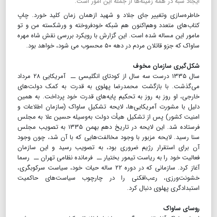
ایجاد شبه در همه زمینه‌ها از جمله این امور است.
خاطره‌سازی وتغییر جای جلاد و شهید ازهمان زمان کلید خورد. چاپ
کتاب‌های متعدد وهم‌اکنون هم شبکه خودفروخته و ورشکسته من و تو
مامور این مساله شده است. این گزارش با رویکرد بررسی نقش شاه مهره
ساواک که جزو قاتلان مردم در دهه ۵۰ محسوب می شود، خواهد بود.
شکل‌گیری سازمان مخوف
سال ۱۳۳۵ درست سه سال از کودتای انگلیسی ــ آمریکایی ۲۸ مرداد
می‌گذشت. با بازگشت محمدرضا پهلوی به قدرت به کمک دولت‌های
خارجی، او روز به روز به تحکیم پایه‌های قدرت خود پرداخت. به همین
دلیل با مشورت آمریکایی‌ها، لایحه تشکیل ساواک (سازمان اطلاعات و
امنیت کشور) پس از تشکیل هیأت دولت به‌وسیله حسین علا به مجلس
فرستاده شد. این لایحه در تاریخ دهم بهمن ۱۳۳۵ به تصویب مجلس
سنا رسید. لایحه مزبور با وجود مخالفت‌هایی که با آن شد، چون وجود
آن برای استقرار رژیم ضروری بود، به تصویب رسید و این سازمان
فعالیت خود را به ریاست تیمور بختیار ــ فرمانده نظامی تهران ــ رسما
آغاز کرد. سازمانی که در دوره ۲۲ ساله حیات خود، سیاست سرکوبگری،
خشونت‌ورزی، رعب‌افکنی را در چارچوب سیاست‌های حاکمیت
استبدادگری پهلوی دنبال کرد.
روسای ساواک