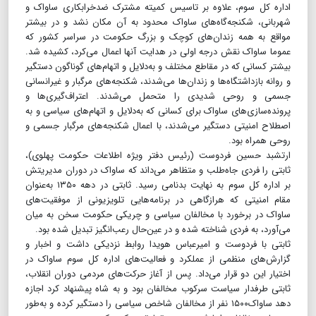
اداره کل سوم، علاوه بر تاسیس کمیته مشترک ضدخرابکاری ساواک و
شهربانی، شکنجه‌گاه‌های ساواک محدود به آن مکان نشد و در بیشتر
مواقع به‌ همه زندان‌های کوچک و بزرگ حکومت در سراسر کشور که
عموما ساواک نقش درجه اولی در هدایت آنها اعمال می‌کرد، کشیده شد.
بیشتر کسانی که در مقاطع مختلف و به‌دلایل و اتهام‌های گوناگون دستگیر
و روانه بازداشتگاه‌ها و زندان‌ها می‌شدند، شکنجه‌های مرگبار و غیرانسانی
جسمی و روحی شدیدی را متحمل می‌شدند. اعتراف‌گیری‌ها و
پرونده‌سازی‌های ساواک برای کسانی‌ که به‌‌دلایل و اتهام‌های سیاسی و به‌
اصطلاح امنیتی دستگیر می‌شدند، با اعمال شکنجه‌های مرگبار جسمی و
روحی همراه بود.
ارتشبد حسین فردوست (رئیس دفتر ویژه اطلاعات حکومت پهلوی)،
ثابتی را فردی جاه‌طلب و متظاهر می‌داند که ساواک در دوران مدیریتش
بر اداره کل سوم به نهایت بدنامی رسید. ثابتی در دهه ۱۳۵۰ به‌عنوان
مقام امنیتی که هر‌از‌گاهی در برنامه‌هایی تلویزیونی از موفقیت‌های
ساواک در برخورد با مخالفان سیاسی و چریکی حکومت سخن به میان
می‌آورد، به فردی شناخته شده و در عین‌حال رعب‌انگیز تبدیل شده بود.
ثابتی با فردوست و امیرعباس هویدا روابط نزدیکی داشت و اخبار و
گزارش‌های منظمی از عملکرد و فعالیت‌های اداره کل سوم ساواک در
اختیار این دو قرار می‌داد. پس از آغاز حرکت‌های مردمی دوران انقلاب،
ثابتی طرفدار سیاست سرکوب مخالفان بود و به شاه پیشنهاد کرد اجازه
دهد ساواک۱۵۰۰ نفر از مخالفان شاخص سیاسی را دستگیر کرده و به‌طور