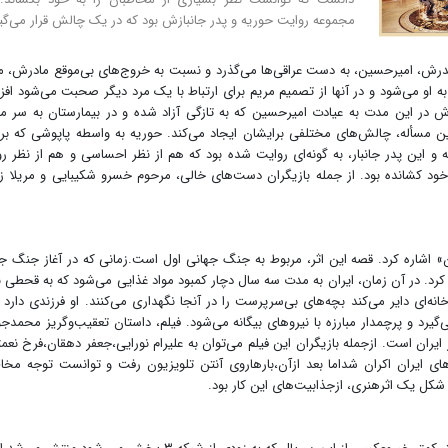
مجموعه روایت حوریه و پدر جانبازش بود که در یک چالش قرار می‌گیر
پدرش، امیرحسین، به دست عراقی‌ها می‌گذرد و نسبت به خروج‌های بی‌موقع مادرش، م
او می‌شود و در آنها از تصمیم مریم برای ارتباط با یک مرد دیگر صحبت می‌شود اف
ش در این مدت به عیادت امیرحسین که به تازگی آزاد شده و در بیمارستان به سر می
ین مسأله، چالش‌های مختلفی برایشان ایجاد می‌کند. حوریه به واسطه پاپوشی که ب
و این پدر جانبار، به گونه‌ای روایت شده بود که هم از نظر احساسی و هم از نظر ر
ود کشانده بود. از جمله بازیگران دست‌های خالی، مرحوم خسرو شکیبایی و مریلا ز
یران» اشاره کرد. قصه این اثر، مربوط به جنگ جهانی اول است.زمانی که در آغاز جنگ ج
 کرد. در آن زمان، ایران به مدت سه سال دچار کمبود مواد غذایی می‌شود که به قحطی 
نه‌ای دایر می‌کند بچه‌های بی‌سرپرست را در آنجا نگهداری می‌کنند. او فرزندی دارد به
گیرد و پرچمدار مبارزه با نیروهای بیگانه می‌شود. فیلم، داستان تعقیب‌وگریز محمدجو
ران است. ازجمله بازیگران این فیلم می‌توان به علیرام نورایی،جعفر دهقان،فرخ نعم
ادقی اشاره کرد.این فیلم درآبان۱۳۹۵درسینماهای ایران اکران شداما بعد ازآن،بارهاروی آنتن تلویزیون رفت و توانست توجه م
کل یک اثرهنری، ازجذابیت‌های این کار بود.