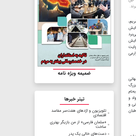
ند.
ریم،
زایش
‌برد
رایش
وایت
ارعی
ضمیمه ویژه نامه
هانی
بزرگ
‌نام
اد و
تیتر خبرها
تی و
خاطبان
تلویزیون و اژدهای هفت‌سر مفاسد
اقتصادی
«سلمان فارسی» از من بازیگر بهتری
ساخت
دست‌های خالی یک پدر