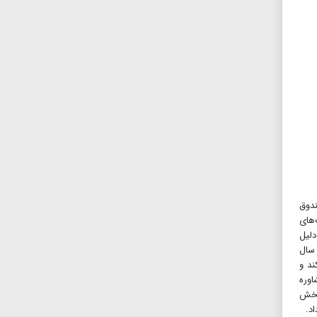
 صندوق
‌های
بیعی بوده است. درحالی که تورم درسال۲۰۲۳عمدتا به‌دلیل
 پایه قیمت کالاها، به‌تدریج به ۳.۱درصد در سال
ند و
کرد تا مشاوره
 بخش
اد.