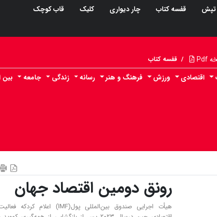
تپش
قفسه کتاب
چار دیواری
کلیک
قاب کوچک
Pdf
/
قفسه کتاب
اقتصادی
ورزش
فرهنگ و هنر
رسانه
زندگی
جامعه
بین ا
رونق دومین اقتصاد جهان
هیأت اجرایی صندوق بین‌المللی پول(IMF) اعلام کردکه 
اقتصادی چین درسال ۲۰۲۳ پس از بازگشایی از همه‌گیری کووید