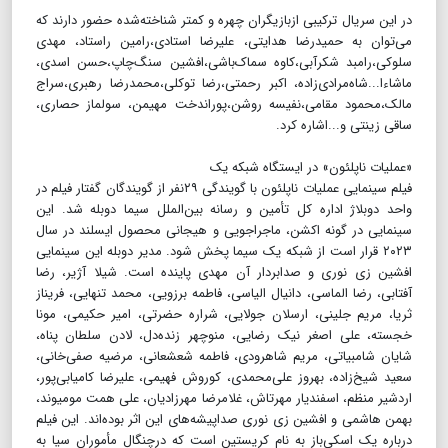
در این سریال ترکیبی ازبازیگران چهره و کمتر شناخته‌شده حضور دارند که
می‌توان به حمیدرضا هدایتی، علیرضا استادی،رامین راستاد، مهدی
سلوکی،رامبد شکرآبی،کاوه سماک‌باشی،افشین سنگ‌چاپ،حسن اسدی،
ماشاءا...شاه‌مرادی‌زاده، اکبر رحمتی،رضا توکلی،محمدرضا رهبری،سراج
مالک،محمود مقامی،نفیسه روشن،پوراندخت مهیمن، سولماز حصاری،
ساقی زینتی و...اشاره کرد.
«عملیات ناپلئون» در ایستگاه شبکه یک
فیلم سینمایی ‌عملیات ناپلئون‌ با گویندگی ۲۹نفر از گویندگان گفتار فیلم در
واحد دوبلاژ اداره کل تأمین و رسانه بین‌الملل سیما دوبله شد. این
سینمایی در گونه اکشن، ماجراجویی و هیجانی محصول ایسلند در سال
۲۰۲۳ قرار است از شبکه یک سیما پخش شود. مدیر دوبله این سینمایی
افشین زی نوری و صدابردار آن مهدی پاینده است. شیلا آژیر، رضا
آفتابی، رضا الماسی، دانیال الیاسی، فاطمه برزویی، محمد تنهایی، فریناز
ثریا، مریم جلینی، ارسلان جولایی، شراره حضرتی، امیر حکیمی، مونا
خجسته، علی اصغر نیک رضایی، منوچهر زنده‌دل، لادن سلطان پناه،
شایان شامبیاتی، مریم شاهرودی، فاطمه شعشعانی، مرضیه صفی‌خانی،
سعید شیخ‌زاده، بهروز علی‌محمدی، کوروش فهیمی، علیرضا کامیابی‌پور،
اردشیر منظم، اسفندیار مهرتاش، غلامرضا مهرزادیان، علی همت مومیوند،
بهمن هاشمی و افشین زی نوری صداپیشه‌های این اثر بوده‌اند. این فیلم
درباره یک اسکی‌باز به نام کریستین است که درچنگال مأموران سیا به