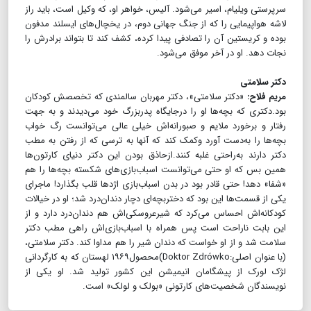
سرپرستی ویلیام، اسیر می‌شود. آلیس، خواهر او، که وکیل است، باید راز
لاشه هواپیمایی را که از جنگ جهانی دوم، در یخچال‌های ایسلند مدفون
بوده و کریستین آن را تصادفی پیدا کرده، کشف کند تا بتواند برادرش را
نجات دهد. او در آخر موفق می‌شود.
دکتر سلامتی
مریم فلاح:
«دکتر سلامتی»، دکتر مهربان سالمندی که تخصصش کودکان
بود.دکتری که بچه‌ها او را درجایگاه پدربزرگ خود می‌دیدند و به جهت
رفتار و برخورد ملایم و صبورانه‌اش خیلی عالی می‌توانست رگ خواب
بچه‌ها را به‌دست آورد وکمک کند که آنها به ترسی که از رفتن به مطب
دکتر دارند به‌راحتی غلبه کنند.ازحاذق بودن این دکتر دنیای کارتون‌ها
همین بس که او حتی می‌توانست اسباب‌بازی‌های شکسته بچه‌ها را هم
«شفا» دهد! حتی قادر بود در بدن اسباب‌بازی اژدها قلب بگذارد! ماجرای
یکی از قسمت‌ها این بود که دختربچه‌ای دچار دندان‌درد شد؛ او در خیالات
کودکانه‌اش احساس می‌کرد که شیرعروسکی‌اش هم دندان‌درد دارد و از
این بابت ناراحت است پس همراه با اسباب‌بازی‌اش راهی مطب دکتر
سلامت شد و از او خواست که دندان شیر را هم مداوا کند. دکتر سلامتی،
(با عنوان اصلی:‌Doktor Zdrówko‌)محصول۱۹۶۹ لهستان که به کارگردانی
لژک لورک از پیشگامان انیمیشن این کشور تولید شد. او یکی از
نویسندگان شخصیت‌های کارتونی «بولک و لولک» است.