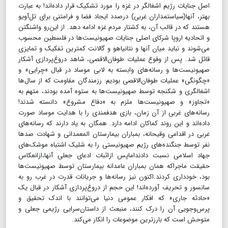
اصل جنایات رژیم اشغالگر در غزه را مورد تشکیک قرار داده‌اند! به عبارت
بهتر، آنها(‌سیاستمداران غربی) در‌صدد ایجاد فضا و فرامتنی برای تل‌آویو
هستند که در قالب آن، به کشتار مردم غزه ادامه دهد. از این‌رو واشنگتن
و اتحادیه اروپا شرکای اصلی جنایات صهیونیست‌ها در فلسطین محسوب
می‌شوند و نباید میان آنها و نتانیاهو و گالانت کمترین تفکیک و تمایزی
قائل شد. پس از وقوع عملیات طوفان‌الاقصی، شاهد دروغ‌پردازی آشکار
صهیونیست‌ها و رسانه‌های وابسته به لابی موساد در قبال «چرایی» و
«چگونگی» عملیات طوفان‌الاقصی بودیم: رزمندگان مقاومت که از سال‌ها
اشغالگری و شکنجه توسط صهیونیست‌ها به ستوه آمده بودند، متهم به
«تجاوز» و صهیونیست‌ها ملزم به «دفاع مشروع» دانسته شدند!
رسانه‌های غربی از آن زمان، بازی هدفمندی را با هدایت موساد صورت
داده‌اند و این روند کماکان ادامه دارد. همگان به یاد دارند که رسانه‌های
غربی در اقدامی وقیحانه، بمباران بیمارستان المعمدانی و شهادت صدها
نفر توسط جنگنده‌های رژیم صهیونیستی را به شلیک اشتباه موشک‌های
جهاد اسلامی نسبت دادنداماپس ازاثبات ادعای جعلی آنها،ازانعکاس
حقیقت ماجراکه همان بمباران عامدانه بیمارستان توسط صهیونیست‌ها
بود، خودداری کردند.اکنون نیز رسانه‌ها و جریانات قدرت در غرب رو به
سانسور و تحریف آورده‌اند! این حجم از دروغ‌پردازی آشکار در قبال یک
«حادثه جاری» که افکار عمومی دنیا می‌توانند با اندک تحقیق و
پرس‌و‌جویی آن را درک کنند، منبعث از داستان‌سرایی رژیمی جعلی و
متوحش است که بارز‌ترین موضوعات را انکار می‌کند.