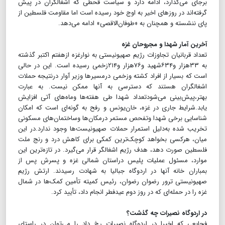
برجای می‌گذارد، ادامه دارد و سیاست قحطی که اشغالگران در پیش
گرفته‌اند در روزهای اخیر به اوج خود رسیده است اما مقاومت فلسطین از
پای ننشسته و همچنان به «طوفان‌الاقصی» ادامه می‌دهد.
آخرین آمار شهدا و مجروحان غزه
تعداد قربانیان تجاوزات رژیم صهیونیستی به نوارغزه ازهفتم اکتبر گذشته
به ۳۳هزار و۶۳۴شهید و۷۶هزار و۲۱۴زخمی رسیده است. این در حالی
است که بسیار از افراد کشته وزخمی درمسیرها وزیر آوار درنتیجه حملات
اشغالگران هستند که دسترسی به آنها ممکن نیست. به عبارت
بهتر،پیش‌بینی می‌شودتعداد شهدا طی هفته‌ها وماه‌های آتی افزایش
یابد.شرایط جاری در غزه، خان‌یونس و رفح به گونه‌ای است که امکان
شناسایی برخی شهدا وتفحص مستمر درمکان‌ها وساختمان‌های مسکونی
تخریب شده به‌دلیل استمرار حملات صهیونیست‌ها وجود ندارد.در این
میان، هرکسی بخواهد کوچک‌‌ترین کمکی برای کاهش درد و رنج ملت
فلسطین صورت دهد، هدف رژیم اشغالگر قرار می‌گیرد. در تازه‌ترین این
موارد، مسئول عملیات پلیس دراستان شمالی غزه و پسرش پس از
بمباران خانه آنها در اردوگاه جبالیا به شهادت رسیدند. ارتش رژیم
صهیونیستی ترور رضوان رضوان، رئیس کمیته تأمین کمک‌ها در شمال
غزه را در حمله‌ای که در روز دوم عیدفطر انجام داد، تأیید کرد.
در اردوگاه نصیرات چه گذشت؟
فجایعی که اخیرا در اردوگاه نصیرات رخ داد را می‌توان در راستای