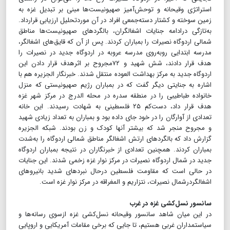
استراتژی وقیحانه و توحش‌آمیز صهیونیست‌ها مبنی بر تبدیل غزه به
زمین سوخته و کشتار دسته‌جمعی افراد در آن موردتحلیل ارزیابی قرارداد.
به‌تازگی درادامه جنایات اشغالگران، بالگردهای صهیونیست‌ها مناطق
شمالی اردوگاه نصیرات را بمباران کردند. پس از آن که قایق‌های اشغالگر،
مدرسه ابتدایی روبه‌روی مدرسه عروبه در اردوگاه جدید در نصیرات را
هدف قرار دادند، شش شهید و ۷۲مجروح بر اثرهدف قرار دادن این
اردوگاه جدید به مرکز بهداشت العوده منتقل شدند. خبرنگار الجزیره هم با
اشاره به جنایتی دیگر گفت که در بمباران رژیم صهیونیستی که منزل
خانواده طباطیبی را در منطقه سدره در محله الدرج در مرکز شهر غزه
هدف قرار داد، دست‌کم ۲۵ فلسطینی به شهادت رسیدند. این خانه
تعدادی از آوارگان را در خود جای داده بود و بمباران به تعداد زیادی شهید
و مجروح منجر شد که بیشتر آنها کودک و زن بودند. شبکه الجزیره
گزارش داد که بالگردهای ارتش اشغالگر مناطق شمالی اردوگاه را به‌شدت
بمباران کردند. همچنین تعدادی از خبرنگاران در نتیجه بمباران اردوگاه
جدید در شمال اردوگاه نصیرات در مرکز نوار غزه زخمی شدند. این جنایات
در حالی است که مقاومت فلسطین درحال نبردهای شدید بانیروهای
اشغالگردرشمال نصیرات، نتزاریم و المغراقه در مرکز نوار غزه است.
سانسور نسل‌کشی غزه در غرب
در این میان شاهد سانسور وقیحانه نسل‌کشی غزه ازسوی رسانه‌ها و
سیاستمداران غربی هستیم، تا جایی که برخی مقامات آمریکایی و اروپایی