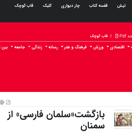
تپش
قفسه کتاب
چار دیواری
کلیک
قاب کوچک
Pdf
/
قاب کوچک
اقتصادی
ورزش
فرهنگ و هنر
رسانه
زندگی
جامعه
بین ا
بازگشت«سلمان فارسی» از
سمنان