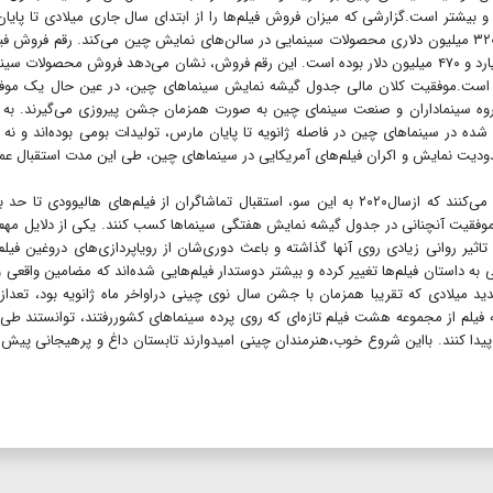
مقایسه با سینمای آمریکا ۵۰ درصد بهتر و بیشتر است.گزارشی که میزان فروش فیلم‌ها را از ابتدای سال جاری میلادی تا پای
مارس مورد بررسی قرار داده، حکایت از فروش ۲ میلیارد و ۳۲۰ میلیون دلاری محصولات سینمایی در سالن‌های نمایش چین می‌کند. رقم فروش 
طی همین مدت در سینماهای آمریکا و کانادا، حدود یک میلیارد و ۴۷۰ میلیون دلار بوده است. این رقم فروش، نشان می‌دهد فروش محصولات 
ین است.موفقیت کلان مالی جدول گیشه نمایش سینماهای چین، در عین حال یک موف
روه سینماداران و صنعت سینمای چین به صورت همزمان جشن پیروزی می‌گیرند. به 
ه در سینماهای چین در فاصله ژانویه تا پایان مارس، تولیدات بومی بوده‌اند و نه 
دودیت نمایش و اکران فیلم‌های آمریکایی در سینماهای چین، طی این مدت استقبال ع
تحلیل‌گران اقتصادی سینما در چین به این نکته مهم اشاره می‌کنند که ازسال۲۰۲۰ به این سو، استقبال تماشاگران از فیلم‌های هالیوودی تا
د موفقیت آنچنانی در جدول گیشه نمایش هفتگی سینماها کسب کنند. یکی از دلایل مهم
ثیر روانی زیادی روی آنها گذاشته و باعث دوری‌شان از رویا‌پردازی‌های دروغین فیلم
د-۱۹، نگرش تماشاگران چینی به داستان فیلم‌ها تغییر کرده و بیشتر دوستدار فیلم‌هایی شده‌اند که مضامین واقعی 
د میلادی که تقریبا همزمان با جشن سال نوی چینی دراواخر ماه ژانویه بود، تعداز
 فیلم از مجموعه هشت فیلم تازه‌ای که روی پرده سینماهای کشوررفتند، توانستند طی
 پیدا کنند. بااین شروع خوب،هنرمندان چینی امیدوارند تابستان داغ و پرهیجانی پیش