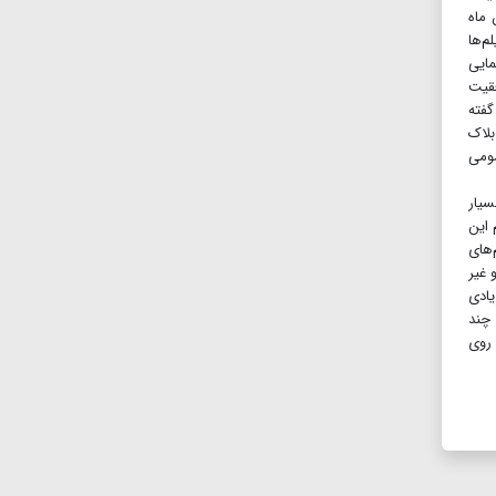
ان ماه
فیلم‌ها
سینمایی
قیت
گفته
بلاک
مومی
 حد بسیار
 این
‌های
و غیر
یادی
 چند
 روی