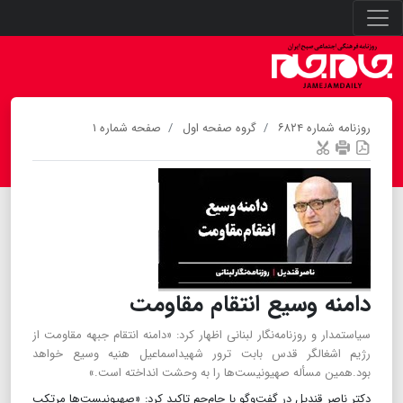
روزنامه شماره ۶۸۲۴
گروه صفحه اول
صفحه شماره ۱
دامنه وسیع انتقام مقاومت
سیاستمدار و روزنامه‌نگار لبنانی اظهار کرد: «دامنه انتقام جبهه مقاومت از
رژیم اشغالگر قدس بابت ترور شهیداسماعیل هنیه وسیع خواهد
بود.همین مسأله صهیونیست‌ها را به وحشت انداخته است.»
دکتر ناصر قندیل در گفت‌وگو با جام‌جم تاکید کرد: «صهیونیست‌ها مرتکب