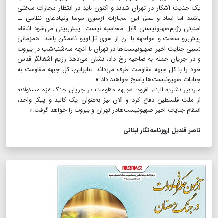
یک جنایت آشکار در تهران شدند و اکنون باید در انتظار مجازات سختی
باشند اما ابعاد و عمق این مجازات ازسوی موسا ونهادهای نظامی ــ
امنیتی رژیم‌صهیونیستی قابل محاسبه نیست. پیش‌بینی می‌شود انتقام
پیش‌رو سخت و مواجهه با آن از سوی تل‌آویو ناممکن باشد. همزمانی
نسبی جنایت اخیر صهیونیست‌ها در تهران با آنچه سه‌شنبه‌شب در بیروت
و در جریان حمله به ضاحیه رخ داد، نشان می‌دهد رژیم اشغالگر قدس
خود را با کل جبهه مقاومت طرف می‌داند. بنابراین، کل جبهه مقاومت به
جنایات صهیونیست‌ها پاسخ خواهند داد.»
سردبیر نشریه البناء افزود: «جبهه مقاومت در جریان جنگ غزه مسئولانه
از ملت فلسطین دفاع کرد و الان نیز به‌عنوان یک کالبد و پیکر واحد،
انتقام جنایات اخیر صهیونیست‌ها‌در تهران و بیروت را خواهد گرفت.»
ناصر قندیل |روزنامه‌نگار لبنانی