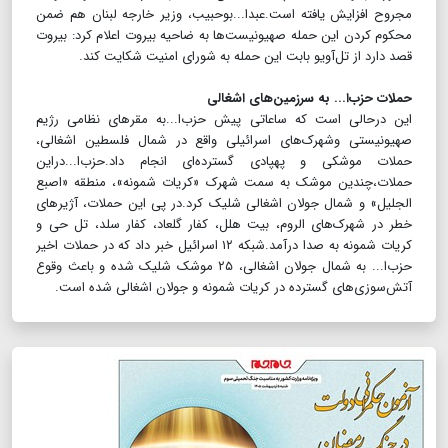
مجروح افزایش یافته است.عبدا...بوحبیب، وزیر خارجه لبنان هم ضمن
محکوم کردن این حمله صهیونیست‌ها به ضاحیه بیروت اعلام کرد: بیروت
قصد دارد از تل‌آویو بابت این حمله به شورای امنیت شکایت کند.
حملات حزب‌ا... به سرزمین‌های اشغالی
این درحالی است که ساعاتی پیش حزب‌ا...به مقرهای نظامی رژیم
صهیونیستی وشهرک‌های اسرائیلی واقع در شمال فلسطین اشغالی،
حملات موشکی و پهپادی گسترده‌ای انجام داد.حزب‌ا...دراین
حملات،چندین موشک به سمت شهرک «کریات شمونه»، منطقه «اصبع
الجلیل» و شمال جولان اشغالی شلیک کرد.در پی این حملات، آژیرهای
خطر در شهرک‌های الروم، بیت هلل، کفار گلعاد، کفار سلد، تل حی و
کریات شمونه به صدا درآمد.شبکه ۱۲ اسرائیل خبر داد که در حملات اخیر
حزب‌ا... به شمال جولان اشغالی، ۲۵ موشک شلیک شده و باعث وقوع
آتش‌سوزی‌های گسترده در کریات شمونه و جولان اشغالی شده است.