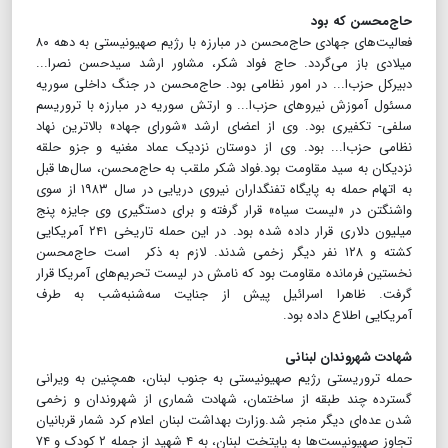
حاج‌محسن که بود
فعالیت‌های جهادی حاج‌محسن در مبارزه با رژیم صهیونیستی به دهه ۸۰
میلادی باز می‌گردد. حاج فواد شکر، مشاور ارشد سیدحسن نصرا...
دبیرکل حزب‌ا... در امور نظامی بود. حاج‌محسن در جنگ داخلی سوریه
مسئول آموزش نیروهای حزب‌ا... و ارتش سوریه در مبارزه با تروریسم
سلفی- تکفیری بود. وی از اعضای ارشد «شورای جهاد» بالاترین نهاد
نظامی حزب‌ا... بود. وی از دوستان نزدیک عماد مغنیه و جزو حلقه
نزدیکان به سید مقاومت بود.فواد شکر ملقب به حاج‌محسن، سال‌ها قبل
به اتهام حمله به پایگاه تفنگداران نیروی دریایی در سال ۱۹۸۳ از سوی
واشنگتن در «لیست سیاه» قرار گرفته و برای دستگیری وی جایزه پنج
میلیون دلاری قرار داده شده بود. در این حمله تاریخی ۲۴۱ آمریکایی
کشته و ۱۲۸ نفر دیگر زخمی شدند. لازم به ذکر است حاج‌محسن
نخستین فرمانده مقاومت بود که نامش در لیست تحریم‌های آمریکا قرار
گرفت. ظاهرا اسرائیل پیش از جنایت سه‌شنبه‌شب به طرف
آمریکایی اطلاع داده بود.
شهادت شهروندان لبنانی
حمله تروریستی رژیم صهیونیستی به جنوب لبنان، همچنین به ویرانی
گسترده چند طبقه از ساختمان، شهادت شماری از شهروندان و زخمی
شدن عده‌ای دیگر منجر شد.وزارت بهداشت لبنان اعلام کرد شمار قربانیان
تجاوز صهیونیست‌ها به پایتخت لبنان، به ۴ شهید از جمله ۲ کودک و ۷۴