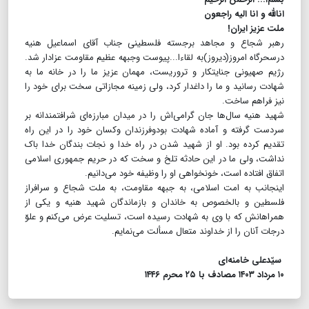
انالله و انا الیه راجعون
ملت عزیز ایران!
رهبر شجاع و مجاهد برجسته‌ فلسطینی جناب آقای اسماعیل هنیه
درسحرگاه امروز(دیروز)به لقاء‌ا...پیوست وجبهه‌ عظیم مقاومت عزادار شد.
رژیم صهیونی جنایتکار و تروریست، مهمان عزیز ما را در خانه ما به
شهادت رسانید و ما را داغدار کرد، ولی زمینه‌ مجازاتی سخت برای خود را
نیز فراهم ساخت.
شهید هنیه سال‌ها جان گرامی‌اش را در میدان مبارزه‌ای شرافتمندانه بر
سردست گرفته و آماده‌ شهادت بودوفرزندان وکسان خود را در این راه
تقدیم کرده بود. او از شهید شدن در راه خدا و نجات بندگان خدا باک
نداشت، ولی ما در این حادثه‌ تلخ و سخت که در حریم جمهوری اسلامی
اتفاق افتاده است، خونخواهی او را وظیفه‌ خود می‌دانیم.
اینجانب به امت اسلامی، به جبهه مقاومت، به ملت شجاع و سرافراز
فلسطین و بالخصوص به خاندان و بازماندگان شهید هنیه و یکی از
همراهانش که با وی به شهادت رسیده است، تسلیت عرض می‌کنم و علوّ
درجات آنان را از خداوند متعال مسألت می‌نمایم.
سیّدعلی خامنه‌ای
۱۰ مرداد ۱۴۰۳ مصادف با ۲۵ محرم ۱۴۴۶