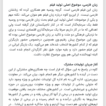
زبان فارسی، موضوع اصلی تولید فیلم
زبان این فیلم فارسی است. گرچه روسیه هم همکاری کرده که زبانشان
فارسی نیست. از این‌رو کاوه درباره زبان فیلم هم عنوان می‌کند: نکته مهم
و یکی از موضوعات اصلی تولید این فیلم بحث زبان فارسی بوده و روسیه
فقط یک سرمایه‌گذار است که در کنار تاجیکستان قرار گرفته است ولی
اهدافی که ما در کار داریم صرفا یک سرمایه‌گذاری اقتصادی نیست و برای
ما نزدیکی فرهنگی دو ملت و تاکید بر زبان فارسی موضوع اصلی بوده که
روی این موضوع پیش رفتیم.‌وی همچنین در‌خصوص حضور بازیگران
فیلم که از کدام کشورها انتخاب شده‌اند هم می‌گوید: یک بازیگر ایرانی در
این فیلم حضور دارد و بقیه موارد طبق نظر کارگردان انجام شده است.
البته تهیه‌کننده ایرانی هم روی موضوع نظارت داشت.
آغاز جریان تولیدات مشترک
کاوه در پاسخ به این سؤال که قرار است چه همکاری‌های مشترکی از این
دست در آینده با کشورهای دیگر هم انجام شود، بیان می‌کند: در معاونت
برون‌مرزی، اداره کلی به نام اداره کل تولیدات نمایشی و ویژه وجود دارد
که متولی بخشی از تولیدات مهم و ویژه معاونت برون‌مرزی در حوزه
نمایشی و غیرنمایشی است. در کشورهای مختلف مترصد یافتن موقعیت
برای تولید هستیم و در برخی از آنها کار پیش رفته و در بعضی از کشورها
سناریوها به نگارش در‌آمده و به اتمام رسیده و در برخی از موارد به
تیم‌های تولیدی هم دست پیدا کردیم و وارد مذاکره شدیم و ان‌شاءا... در