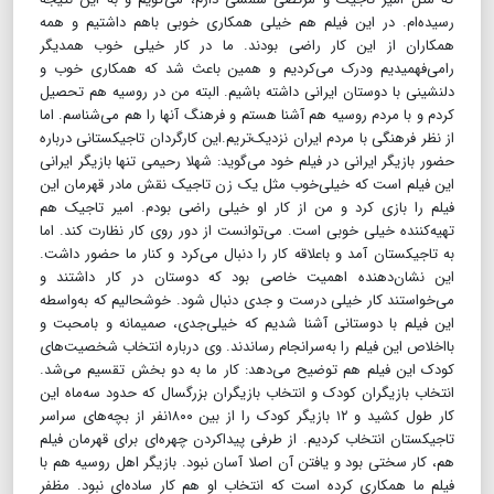
رسیده‌ام. در این فیلم هم خیلی همکاری خوبی باهم داشتیم و همه
همکاران از این کار راضی بودند. ما در کار خیلی خوب همدیگر
رامی‌فهمیدیم ودرک می‌کردیم و همین باعث شد که همکاری خوب و
دلنشینی با دوستان ایرانی داشته باشیم. البته من در روسیه هم تحصیل
کردم و با مردم روسیه هم آشنا هستم و فرهنگ آنها را هم می‌شناسم. اما
از نظر فرهنگی با مردم ایران نزدیک‌تریم.این کارگردان تاجیکستانی درباره
حضور بازیگر ایرانی در فیلم خود می‌گوید: شهلا رحیمی تنها بازیگر ایرانی
این فیلم است که خیلی‌خوب مثل یک زن تاجیک نقش مادر قهرمان این
فیلم را بازی کرد و من از کار او خیلی راضی بودم. امیر تاجیک هم
تهیه‌کننده خیلی خوبی است. می‌توانست از دور روی کار نظارت کند. اما
به تاجیکستان آمد و باعلاقه کار را دنبال می‌کرد و کنار ما حضور داشت.
این نشان‌دهنده اهمیت خاصی بود که دوستان در کار داشتند و
می‌خواستند کار خیلی درست و جدی دنبال شود. خوشحالیم که به‌واسطه
این فیلم با دوستانی آشنا شدیم که خیلی‌جدی، صمیمانه و بامحبت و
بااخلاص این فیلم را به‌سرانجام رساندند. وی درباره انتخاب شخصیت‌های
کودک این فیلم هم توضیح می‌دهد: کار ما به دو بخش تقسیم می‌شد.
انتخاب بازیگران کودک و انتخاب بازیگران بزرگسال که حدود سه‌ماه این
کار طول کشید و ۱۲ بازیگر کودک را از بین ۱۸۰۰نفر از بچه‌های سراسر
تاجیکستان انتخاب کردیم. از طرفی پیداکردن چهره‌ای برای قهرمان فیلم
هم، کار سختی بود و یافتن آن اصلا آسان نبود. بازیگر اهل روسیه هم با
فیلم ما همکاری کرده است که انتخاب او هم کار ساده‌ای نبود. مظفر