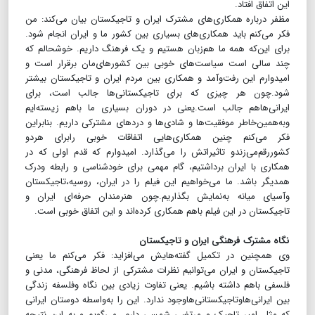
این اتفاق افتاد.
مظفر درباره همکاری‌های مشترک ایران و تاجیکستان بیان می‌کند: من
فکر می‌کنم باید همکاری‌های بسیاری بین کشور ما و ایران انجام شود.
برای این‌که همه ما هم‌زبان هستیم و یک فرهنگ داریم. خوشحالم که
چند سالی است سیاست‌های خوبی بین کشورهای‌مان برقرار است و
امیدوارم این رفت‌و‌آمد و همکاری بین مردم ایران و تاجیکستان بیشتر
شود.چون هر چیزی که برای تاجیکستانی‌ها جالب است، برای
ایرانی‌هاهم جالب است.یعنی در دوران بسیاری ما باهم زیسته‌ایم
وبه‌همین‌خاطر موفقیت‌ها و شادی‌ها و دردهای مشترکی داریم. بنابراین
فکر می‌کنم چنین همکاری‌هایی اتفاقات خوبی رابرای هر‌دو
کشوررقم‌می‌زندو تاثیراتش را می‌گذارد. امیدوارم که قدم اولی که در
همکاری با ایران برداشتیم، گام مهمی برای خودشناسی و رابطه ودرک
همدیگر باشد. ما می‌خواهیم این فیلم را در ایران، روسیه،تاجیکستان
وآسیای میانه به‌نمایش بگذاریم.چون هنرمندان حرفه‌ای ایران و
تاجیکستان در این فیلم باهم همکاری کرده‌اند و این اتفاق خوبی است.
نگاه مشترک فرهنگی ایران و تاجیکستان
وی همچنین در تکمیل گفته‌هایش می‌افزاید: فکر می‌کنم ما یعنی
تاجیکستان و ایران می‌توانیم نظرات مشترکی از لحاظ فرهنگی، مدنی و
فلسفی باهم داشته باشیم. یعنی تفاوت زیادی بین نگاه وفلسفه زندگی
بین ایرانی‌هاوتاجیکستانی‌هاوجود ندارد. این را به‌واسطه دوستان ایرانی
که مثل امیر تاجیک و مرتضی شمسی دارم، می‌گویم و به این نتیجه