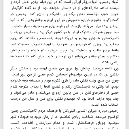
شهلا رحیمی، تنها بازیگر ایرانی است که در این فیلم ایفای نقش کرده و
بیننده شاهد مادرانه‌های او در داستان خواهد بود. او به گفته کارگردان
خیلی خوب توانسته نقش یک زن تاجیک را بازی کند. رحیمی در
گفت‌و‌گو با جام‌جم درباره حضورش در این فیلم و چالش‌هایی که با آنها
روبه‌رو بوده بیان می‌کند: بازی در این فیلم برای من تجربه بسیار متفاوتی
بود. چون هم کار مشترک ایران با دو کشور دیگر بود و جذاب‌تر این‌که با
تاجیکستان همزبان بودیم و این‌که لهجه به‌خصوصی داشتند که برایم
جذاب بود. روزی که فهمیدم من هم باید با لهجه تاجیکی صحبت کنم،
واقعا برایم جالب و متفاوت بود. چون می‌توانستم خودم را به چالش
بکشم و ببینم چقدر می‌توانم این لهجه را خوب بیان کنم که تاجیک‌ها
راضی باشند.
وی ادامه می‌دهد: چالش اول برای من همین لهجه بود و چالش دیگر
نقشی بود که در اولین مواجهه‌ام احساس کردم خیلی از من دور است.
چون من هیچ وقت نقش مادر را بازی نکرده بودم و همیشه بچه خانواده
بودم. اما وقتی به تاجیکستان رفتم و فضای آنجا را دیدم، متوجه شدم
خیلی از دخترهای‌شان در سن پایین ازدواج می‌کنند و مادر می‌شوند و
چند بچه دارند. آنجا بود که فهمیدم نقش برای سن و سال من درست
انتخاب شده است.
رحیمی درباره میزان آشنایی قبلی‌اش با فرهنگ مردم تاجیکستان چنین
توضیح می‌دهد: شناخت زیادی نداشتم اما از زمان ورود به فرودگاه شهر
دوشنبه جویای فرهنگ‌شان شدم و مدام درباره‌شان اطلاعات کسب
می‌کردم. متوجه شدم بسیاری از آنها به دلیل مشکلاتی که داشتند