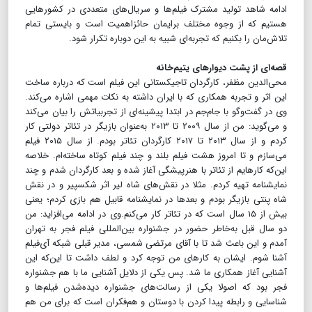
ادامه شاهد تولید مشترک فیلم‌ها و سریال‌های متعددی در کشورهایی
هستیم که از وجوه مختلف برایمان حائز‌اهمیت است و بایستی تمام
تلاش‌مان را بکنیم که تجربه‌ای شبیه به این دوباره تکرار شود.
قصه‌ای از پشت دیوارهای یتیم‌خانه
محی‌الدین مظفر، کارگردان تاجیکستانی این فیلم است که درباره ساخت
این اثر و تجربه همکاری که با ایران داشته به نکات مهمی اشاره می‌کند.
وی در گفت‌و‌گو با جام‌جم در ابتدا پیشینه‌ای از تجربیاتش را بیان می‌کند
و می‌گوید: من از سال ۲۰۰۹ تا ۲۰۱۳ به‌عنوان بازیگر در تئاتر دولتی کار
کردم و از سال ۲۰۱۳ تا ۲۰۱۷ کارگردان تئاتر بودم. از سال ۲۰۱۵ فیلم
می‌سازم و تا امروز هشت فیلم بلند و چند فیلم کوتاه ساخته‌ام. خلاصه
این‌که کارهایم از تئاتر با هنرپیشگی آغاز شده و بعد کارگردان شدم و چند
نمایشنامه تهیه کردم. مثلا در نقش‌های شاه لیر اثر شکسپیر و در نقش
شاه پنتی بازیگر بودم و بعدها در نمایشنامه قابیل هم بازی کردم؛ یعنی
بیش از ۱۵ سال است که در تئاتر کار می‌کنم.وی در ادامه می‌افزاید: من
دو سال قبل به‌خاطر حضور در جشنواره بین‌المللی فیلم فجر به تهران
آمدم و این باعث شد تا با آقای مرتضی شمسی، مدیر قبلی شبکه آی‌فیلم
آشنا شوم. ایشان به کارهای من توجه کرد و لطف داشت تا این‌که این
آشنایی آغاز همکاری ما شد. پس یکی از دلایل آشنایی ما با هم جشنواره
فجر بود که اصولا یکی از رسالت‌های جشنواره دیده‌شدن فیلم‌ها و
شناسایی و رابطه پیدا کردن با دوستان و هم‌فکران است که برای من هم