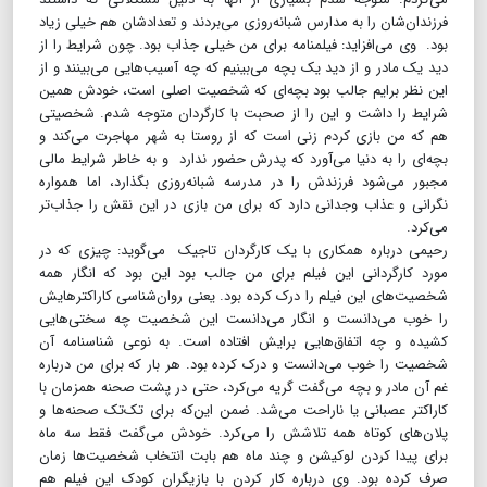
فرزندان‌شان را به مدارس شبانه‌روزی می‌بردند و تعدادشان هم خیلی زیاد
بود. وی می‌افزاید: فیلمنامه برای من خیلی جذاب بود. چون شرایط را از
دید یک مادر و از دید یک بچه می‌بینیم که چه آسیب‌هایی می‌بینند و از
این نظر برایم جالب بود بچه‌ای که شخصیت اصلی است، خودش همین
شرایط را داشت و این را از صحبت با کارگردان متوجه شدم. شخصیتی
هم که من بازی کردم زنی است که از روستا به شهر مهاجرت می‌کند و
بچه‌ای را به دنیا می‌آورد که پدرش حضور ندارد و به خاطر شرایط مالی
مجبور می‌شود فرزندش را در مدرسه شبانه‌روزی بگذارد، اما همواره
نگرانی و عذاب وجدانی دارد که برای من بازی در این نقش را جذاب‌تر
می‌کرد.
رحیمی درباره همکاری با یک کارگردان تاجیک می‌گوید: چیزی که در
مورد کارگردانی این فیلم برای من جالب بود این بود که انگار همه
شخصیت‌های این فیلم را درک کرده بود. یعنی روان‌شناسی کاراکترهایش
را خوب می‌دانست و انگار می‌دانست این شخصیت چه سختی‌هایی
کشیده و چه اتفاق‌هایی برایش افتاده است. به نوعی شناسنامه آن
شخصیت را خوب می‌دانست و درک کرده بود. هر بار که برای من درباره
غم آن مادر و بچه می‌گفت گریه می‌کرد، حتی در پشت صحنه همزمان با
کاراکتر عصبانی یا ناراحت می‌شد. ضمن این‌که برای تک‌تک صحنه‌ها و
پلان‌های کوتاه همه تلاشش را می‌کرد. خودش می‌گفت فقط سه ماه
برای پیدا کردن لوکیشن و چند ماه هم بابت انتخاب شخصیت‌ها زمان
صرف کرده بود. وی درباره کار کردن با بازیگران کودک این فیلم هم