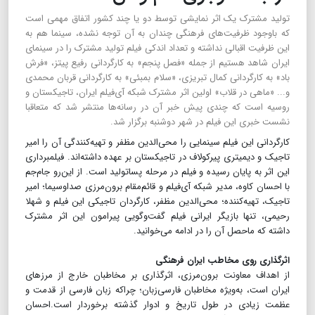
تولید مشترک یک اثر نمایشی توسط دو یا چند کشور اتفاق مهمی است
که با‌وجود ظرفیت‌های فرهنگی چندان به آن توجه نشده، سینما هم به
این ظرفیت اقبالی نداشته و تعداد اندکی فیلم تولید مشترک را در سینمای
ایران شاهد هستیم از جمله «فصل پنجم» به کارگردانی رفیع پیتز، «فرش
باد» به کارگردانی کمال تبریزی، «سلام بمبئی» به کارگردانی قربان محمدی
و... «ماهی در قلاب» اولین اثر مشترک شبکه آی‌فیلم ایران، تاجیکستان و
روسیه است که چندی پیش خبر آن در رسانه‌ها منتشر شد که متعاقبا
نشست‌ خبری این فیلم در شهر دوشنبه برگزار شد.
کارگردانی این فیلم سینمایی را محی‌الدین مظفر و تهیه‌کنندگی آن را امیر
تاجیک و دیمیتری پیرکولاف در تاجیکستان بر عهده داشته‌اند. فیلمبرداری
این اثر به پایان رسیده و فیلم در مرحله پساتولید است. از این‌رو جام‌جم
با احسان کاوه، مدیر شبکه آی‌فیلم و قائم‌مقام برون‌مرزی صداوسیما؛ امیر
تاجیک، تهیه‌کننده؛ محی‌الدین مظفر، کارگردان تاجیکی این فیلم و شهلا
رحیمی، تنها بازیگر ایرانی فیلم گفت‌و‌گویی پیرامون این اثر مشترک
داشته که ماحصل آن را در ادامه می‌خوانید.
اثرگذاری روی مخاطب ایران فرهنگی
از اهداف معاونت برون‌مرزی، اثرگذاری بر مخاطبان خارج از مرزهای
ایران است، به‌ویژه مخاطبان فارسی‌زبان؛ چراکه زبان فارسی از قدمت و
عظمت زیادی در طول تاریخ و ادوار گذشته برخوردار است.احسان