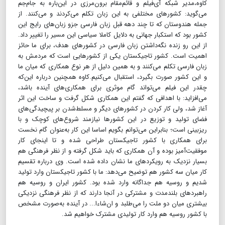
کاوه،مدیر شبکه آی‌فیلم و قائم‌مقام برون‌مرزی در این‌باره به جام‌جم
می‌گوید: کشورهای مختلفی به این زبان تکلم می‌کردند و می‌کنند. از
جمله هندوستان که تا چند دهه قبل زبان فارسی جزو زبان‌های رایج این
کشور بود که استکبار جهانی به دلایل کاملا سیاسی این مسیر را تغییر داد.
از این رو زنده نگه‌داشتن زبان فارسی در کشورهای هدف، برای ما حائز
اهمیت است. کشور تاجیکستان یکی از کشورهایی است که مردمش به
زبان فارسی تکلم می‌کنند و به همین دلیل از هر نوع همکاری که میان ما
و این کشور صورت بگیرد، استقبال می‌کنیم.کاوه همچنین درباره این‌که
چقدر این فیلم می‌تواند گام موثری برای همکاری‌های آینده باشد،
می‌افزاید: با اهدافی که گفتم این همکاری شکل گرفت و ساخت این اثر
آغاز شد، ولی کار کردن در کشورهای دیگر و مسلط‌شدن بر پیچیدگی‌های
فضای تولید و توزیع در این کشورها نیازمند شروع‌های کوچک و با
ریزبینی است؛ بنابراین می‌توانم بگویم اساسا این کار به‌عنوان گام نخست
برای همکاری با کشور تاجیکستان طراحی شده و تا اینجای کار
موفقیت‌آمیز بوده و آن همکاری که باید شکل گرفته و از نظر فرهنگی هم
بسیار نزدیک به رویکردهای ما نشان داده شده است. وی درباره تقسیم
کار میان سه کشور هم توضیح می‌دهد: ما با کشور تاجیکستان وارد تولید
شدیم و روسیه هم جداگانه وارد شده بود. کشور ایران و روسیه هم
راهبردهای بلندمدت و مشترکی در آنجا دارند که از نظر فرهنگی نزدیکی
بیشتری میان دو ملت را می‌طلبد و ان‌شاءا... در آینده به‌صورت مشخص
با کشور روسیه هم وارد کار تولیدی مشترک خواهیم شد.