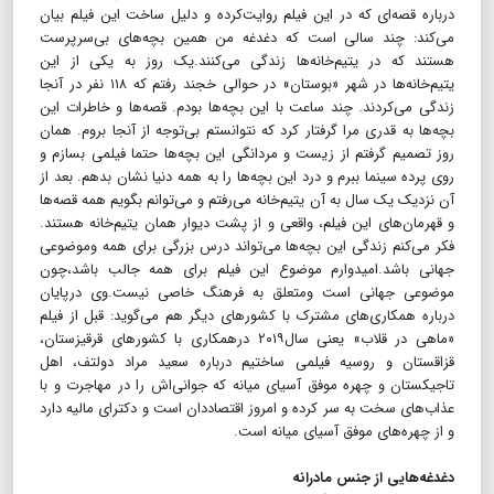
درباره قصه‌ای که در این فیلم روایت‌کرده و دلیل ساخت این فیلم بیان
می‌کند: چند سالی است که دغدغه من همین بچه‌های بی‌سرپرست
هستند که در یتیم‌خانه‌ها زندگی می‌کنند.یک روز به یکی از این
یتیم‌خانه‌ها در شهر «بوستان» در حوالی خجند رفتم که ۱۱۸ نفر در آنجا
زندگی می‌کردند. چند ساعت با این بچه‌ها بودم. قصه‌ها و خاطرات این
بچه‌ها به قدری مرا گرفتار کرد که نتوانستم بی‌توجه از آنجا بروم. همان
روز تصمیم گرفتم از زیست و مردانگی این بچه‌ها حتما فیلمی بسازم و
روی پرده سینما ببرم و درد این بچه‌ها را به همه دنیا نشان بدهم. بعد از
آن نزدیک یک سال به آن یتیم‌خانه می‌رفتم و می‌توانم بگویم همه قصه‌ها
و قهرمان‌های این فیلم، واقعی و از پشت دیوار همان یتیم‌خانه هستند.
فکر می‌کنم زندگی این بچه‌ها می‌تواند درس بزرگی برای همه وموضوعی
جهانی باشد.امیدوارم موضوع این فیلم برای همه جالب باشد،چون
موضوعی جهانی است ومتعلق به فرهنگ خاصی نیست.وی درپایان
درباره همکاری‌های مشترک با کشورهای دیگر هم می‌گوید: قبل از فیلم
«ماهی در قلاب» یعنی سال۲۰۱۹ درهمکاری با کشورهای قرقیزستان،
قزاقستان و روسیه فیلمی ساختیم درباره سعید مراد دولتف، اهل
تاجیکستان و چهره موفق آسیای میانه که جوانی‌اش را در مهاجرت و با
عذاب‌های سخت به سر کرده و امروز اقتصاد‌دان است و دکترای مالیه دارد
و از چهره‌های موفق آسیای میانه است.
دغدغه‌هایی از جنس مادرانه