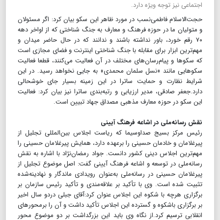
اجتماعی نیز توجه ویژه دارد.
حجت‌الاسلام فاطمی‌نسب در مورد ظاهر این سکو بیان کرد: اگر مسئولان
و متولیان ما در حوزه فرهنگ و معارف به جنگ شناختی که از اواخر دهه
۷۰ رقم خورد، باور نداشته باشند و ندانند که در حال حاضر میدان و
مهم‌ترین ابزار برای مقابله با جنگ شناختی اینترنت و فضای مجازی است
که سکوها و پیام‌رسان‌های مختلف در آن فعالیت می‌کنند، قطعا فعالیت
سکوهایی مانند «نسل سلمان محمدی» به جایی نخواهد رسید. در این
شرایط نظارت و حمایت ساترا در این زمینه بسیار جای خوشحالی
دارد.جعفر صادقی، مدیر ارزیابی و رتبه‌بندی ساترا نیز بیان کرد: فعالیت
این سکو در حوزه معارف مذهبی مصداق جهاد تبیین است.
نقش رسانه‌ملی در اشاعه فرهنگ آیینی
رئیس مرکز بسیج صداوسیما که ریاست اجلاس بین‌المللی تجلیل از
پیرغلامان و خادمان حسینی را برعهده دارد، همایش پیرغلامان حسینی را
مهم‌ترین اجلاس دینی کشور دانست. جواد رمضان‌نژاد با اشاره به نقش
رسانه‌ملی در توسعه و اشاعه فرهنگ آیینی گفت: اصل موضوع تجلیل از
پیرغلامان حسینی در رسانه‌ملی به‌عنوان رویدادی ماندگار و نهادینه‌‌شده
تثبیت شده است. وی با تأکید بر علاقه‌مندی و تأکید رئیس سازمان بر
برگزاری هرچه با شکوه این اجلاس عنوان کرد:آقای جبلی دردو سال اخیر
بر برگزاری باشکوه و گسترده این اجلاس تأکید داشت و آن را برمحورهای
انقلابی ترسیم کرد.از نگاه وی باید این بزرگداشت بر دو موضوع محور