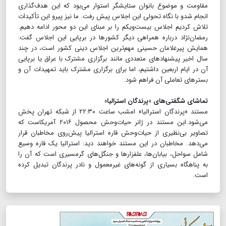
مقاومت و موضوع بانوان ستایشگر استوار می‌بود که این هدف‌گذاری
انجام شدو با نگاه تحولی این اجلاس پیش رفت. ما نیز پیرو این تأکیدات
تلاش کردیم اجلاس بیست‌و‌یکم را بر مبنای این دو محور ادامه دهیم.
رمضان‌نژاد درباره همراهی دیگر کشورها در برپایی این اجلاس گفت:
همایش پیرغلامان حسینی مهم‌ترین اجلاس دینی کشور است، در چند
سال اخیر پیشنهادهای متعددی مانند برگزاری مشترک با عراق یا برپایی
آن در ایام اربعین داشتیم، اما برای برگزاری مشترک باید تمهیدات آن و
بسترهای تعاملی آن فراهم شود.
تماشای شگفتی‌های «پرندگان استرالیا»
مستند «پرندگان استرالیا» امشب ساعت ۲۲:۳۰ از شبکه تهران پخش
می‌شود.این مستند در ژانر حیات‌وحش محصول ۲۰۱۶ آمریکاست که
تصاویر بی‌نظیری از حیات‌وحش قاره استرالیا پیش‌روی مخاطبان قرار
می‌دهد. مخاطبان در این مستند خواهند دید: استرالیا یک قاره وسیع
شامل سواحل، بیابان‌ها، علفزارها و جنگل‌های گرمسیری است که آن را
به پناهگاه بسیاری از گونه‌های غیر‌معمول و نادر پرندگان تبدیل کرده
است.