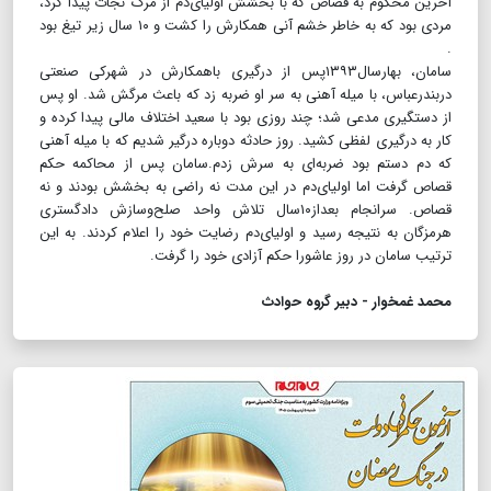
آخرین محکوم به قصاص که با بخشش اولیای‌دم از مرگ نجات پیدا کرد،
مردی بود که به خاطر خشم آنی همکارش را کشت و ۱۰ سال زیر تیغ بود
.
سامان، بهارسال۱۳۹۳پس از درگیری باهمکارش در شهرکی صنعتی
دربندرعباس، با میله آهنی به سر او ضربه زد که باعث مرگش شد. او پس
از دستگیری مدعی شد؛ چند روزی بود با سعید اختلاف مالی پیدا کرده و
کار به درگیری لفظی کشید. روز حادثه دوباره درگیر شدیم که با میله آهنی
که دم دستم بود ضربه‌ای به سرش زدم.سامان پس از محاکمه حکم
قصاص گرفت اما اولیای‌دم در این مدت نه راضی به بخشش بودند و نه
قصاص. سرانجام بعداز۱۰سال تلاش واحد صلح‌و‌سازش دادگستری
هرمزگان به نتیجه رسید و اولیای‌دم رضایت خود را اعلام کردند. به این
ترتیب سامان در روز عاشورا حکم آزادی خود را گرفت.
محمد غمخوار - دبیر گروه حوادث