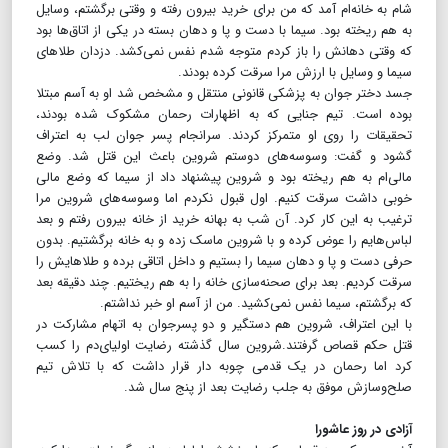
شام به خانه‌ام آمد که من برای خرید بیرون رفته و وقتی برگشتم، وسایل
به هم ریخته بود. سیما با دست و پا و دهان بسته در یکی از اتاق‌ها بود
که وقتی دهانش را باز کردم متوجه شدم نفس نمی‌کشد. دزدان طلاهای
سیما و وسایل با ارزش مرا سرقت کرده بودند.
جسد دختر جوان به پزشکی قانونی منتقل و مشخص شد او به آسم مبتلا
بوده است. تیم جنایی که به اظهارات رحمان مشکوک شده بودند،
تحقیقات را روی او متمرکز کردند. سرانجام پسر جوان لب به اعتراف
گشود و گفت: وسوسه‌های دوستم شروین باعث این قتل شد. وضع
مالی‌ام به هم ریخته بود و شروین پیشنهاد داد از سیما که وضع مالی
خوبی داشت سرقت کنیم. اول قبول نکردم اما وسوسه‌های شروین مرا
ترغیب به این کار کرد. آن شب به بهانه خرید از خانه بیرون رفتم و بعد
لباس‌هایم را عوض کرده و با شروین ماسک زده و به خانه برگشتیم‌. بدون
حرفی دست و پا و دهان سیما را بستیم و داخل اتاقی برده و طلاهایش را
سرقت کردیم‌. بعد برای صحنه‌سازی خانه را به هم ریختیم. چند دقیقه بعد
که برگشتم، سیما نفس نمی‌کشید. من از آسم او خبر نداشتم.
با این اعتراف، شروین هم دستگیر و دو پسرجوان به اتهام مشارکت در
قتل حکم قصاص گرفتند.شروین سال گذشته رضایت اولیای‌دم را کسب
کرد اما رحمان در یک قدمی چوبه دار قرار داشت که با تلاش تیم
صلح‌و‌سازش موفق به جلب رضایت بعد از پنج سال شد.
آزادی در روز عاشورا