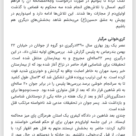
کمک کرده تا بتوانیم در صورت درخواست وجه‌المصالحه آن را فراهم
کنیم. امسال با تلاش‌های انجام شده سه محکوم به قصاص با گذشت
اولیای‌دم از مجازات رها شدند. این تلاش‌ها ادامه دارد و امیدواریم در
پویش به عشق حسین(ع) می‌بخشم شاهد بخشش‌های دیگری هم
باشیم.
کری‌خوانی مرگبار
عصر یک روز بهاری سال ۱۳۹۰درگیری دو گروه از جوانان در خیابان ۲۲
بهمن بندرعباس به پلیس گزارش شد. بررسی‌های اولیه نشان داد، در این
درگیری پسر ۲۲ساله‌ای مجروح و به بیمارستان منتقل شده است.
تحقیقات برای شناسایی افراد حاضر در نزاع آغاز شده بود که از بیمارستان
خبر رسید مهران به خاطر اصابت چاقو به گردنش و خونریزی شدید فوت
کرده است. به این ترتیب پرونده قتلی تشکیل شد که ۱۳سال طول کشید
تا به سرانجام خوشی برسد.بررسی‌ها پلیس را در برابر جوان ۲۰ ساله‌ای
به نام شاهین قرار داد که بعد از قتل متواری شده بود. جست‌وجوها برای
دستگیری‌اش آغاز و بعد از یک هفته در خانه یکی از دوستانش شناسایی
و بازداشت شد. پسر جوان در تحقیقات مدعی شد ناخواسته مرتکب قتل
شده است.
چندی بعد شاهین در دادگاه کیفری یک استان هرمزگان پای میز محاکمه
ایستاد. در این جلسه اولیای‌دم مهران برای او حکم قصاص خواستند و
تاکید کردند؛ حاضر به بخشش نیستند.متهم به قتل هم اظهار کرد؛ با
مهران از قبل کری‌خوانی داشتیم‌. روز حادثه با دوستانم در حال عبور از