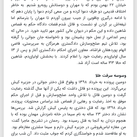
خیابان ۲۲ بهمن بودم که با مهران و دوستانش رو‌به‌رو شدیم. به خاطر
اختلاف قدیمی دو طرف دعوا کرده و من سعی کردم دعوا را پایان دهم که
با ادامه درگیری چاقویی از جیب بیرون آوردم تا مهران را بترسانم اما
تیغه‌اش بر گردن او نشست و قاتل شدم.قضات دادگاه حکم به قصاص
شاهین داده و این حکم در دیوان عالی کشور مهر تایید خورد. در حالی که
پسر اعدامی از عمل خود پشیمان بود و ناخواسته جان جوانی را گرفته
بود، تلاش تیم صلح‌و‌سازش دادگستری هرمزگان به سرپرستی، قاضی
الهام پوردهقان فراشاه، معاون اجرای احکام دادگستری آغاز و پس از ۱۳
سال اولیای‌دم رضایت خود را اعلام کردند. با بخشش اولیای‌دم، شاهین
که حالا ۳۳ ساله است آزاد شد.
وسوسه سرقت طلا
دومین پرونده به خرداد ۱۳۹۸ و وقوع قتل دختر جوانی در جزیره کیش
برمی‌گردد. این پرونده دو قاتل داشت که یکی از آنها سال گذشته رضایت
گرفت و دومین قاتل با تلاش واحد صلح‌و‌سازش و قبل از اجرای حکم
موفق به اخذ رضایت و‌ رهایی از قصاص شد.براساس محتویات پرونده،
خرداد ۱۳۹۸ بود که قتل دختری به پلیس کیش گزارش شد. بررسی‌ها
نشان داد دختر ۲۳ ساله به نام سیما در خانه نامزدش مهمان بوده که با
هجوم دزدان به آنجا به قتل رسیده بود. رحمان در تشریح ماجرا گفت:
من مغازه لباس‌فروشی در جزیره کیش دارم و سیما مشتری مغازه‌ام بود.
به او علاقه‌مند شدم و خواستگاری کردم که جواب مثبت داد. آن شب برای