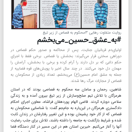
روایت متفاوت رهایی ۳محکوم به قصاص از زیر تیغ
#به_عشق_حسین_می‌بخشم
اولیای‌دم قربانیان جنایت، پس از محاکمه و صدور حکم قصاص در
دوراهی سختی قرار می‌گیرند؛ بخشش یا قصاص. برخی فقط با اجرای
حکم داغی که بر دل دارند را آرام کرده و برخی با بخشش، آرامش را
مهمان دل خود می‌کنند. در چند سال اخیر با پویش‌های قوه قضاییه از
جمله به عشق امام حسین(ع) می‌بخشم، تعداد زیادی از محکومان به
قصاص از مجازات مرگ رها شدند.
شاهین، رحمان و سامان سه محکوم به قصاصی بودند که در استان
هرمزگان با تلاش تیم صلح‌و‌سازش از زیر تیغ بیرون آمده و به زندگی
سلامی دوباره کردند. قاضی الهام پوردهقان فراشاه، معاون اجرای احکام
دادگستری هرمزگان در این‌باره به جام‌جم گفت‌: با شناسایی محکومان به
قصاص که از کار خود پشیمان بوده و این تغییر رفتارشان در زندان ثابت
شده و شرایط بازگشت به جامعه را داشته باشند، تلاش برای جلب رضایت
آنها را آغاز می‌کنیم. خیرین استان هم در این مسیر در کنار دستگاه قضا