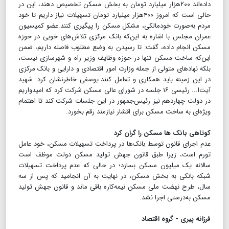
داده‌اند ۲۰۰هزار میلیارد تومان به بخش مسکن تخصیص دهند، این در
حالی است که امروز ۴۰۰هزار میلیارد تومان تسهیلات نیاز داریم تا خود
مردم به‌صورت خودمالکی، مشکل مسکن را پیگیری کنند.عضو کمیسیون
عمران مجلس با اشاره به این‌که بانک مرکزی تلاش‌های خوبی در حوزه
مسکن انجام داده، گفت: تا رسیدن به وضع مطلوب فاصله داریم، ضمن
این‌که ساخت مسکن تنها در حوزه وظایف وزیر راه و شهرسازی نیست،
بلکه نهادهای متولی از جمله وزارت امور اقتصادی و دارایی و بانک مرکزی
در این زمینه باید همکاری و تعامل کنند.یوسفی خاطرنشان کرد: شهید
آیت‌ا... رئیسی ۱۶ جلسه در شورای عالی مسکن شرکت کرد که امیدواریم
در دولت چهاردهم نیز رئیس‌جمهور در این جلسات شرکت کند تا اهتمام
ویژه‌ای به ساخت مسکن برای اقشار نیازمند رقم بخورد.
کوتاهی بانک ها مسکن را گران کرد
عدم اجرای قانون توسط بانک‌ها در پرداخت تسهیلات مسکن، خود عامل
تورم است، زیرا طبق قانون جهش تولید مسکن دولت موظف است
سالانه یک میلیون مسکن بسازد؛ در حالی که عدم پرداخت تسهیلات
شبکه بانکی به بخش مسکن، در نهایت به آن انجامید که پس از سه
سال، طرح نهضت ملی مسکن نیمه‌کاره باقی ماند و قانون جهش تولید
مسکن به‌درستی اجرا نشد.
فرزانه پیری - گروه اقتصاد