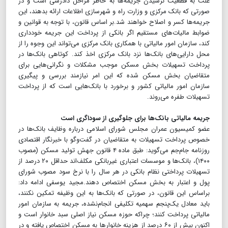
علت به قطعیت نرسیدن جریمه‌ها به خاطر مراحل دادرسی است و در
صورتی که بانک مرکزی و وزارت راه و شهرسازی اطلاعات ارائه بدهند، این
جریمه‌ها کسر و اصلاح خواهند شد.بر اساس قانون، با توجه به قوانین و
ضوابط مالیات‌های مستقیم اگر بانکی از پرداخت این جریمه خودداری
کند، سازمان امور مالیاتی با همکاری بانک مرکزی می‌تواند این وجوه را از
محل دارایی‌های بانک‌ها نزد بانک مرکزی اخذ کند. کوتاهی بانک‌ها در
پرداخت تسهیلات بخش مسکن موجب مشکلات و نگرانی‌هایی برای
متقاضیان بخش مسکن شده که این امر نیازمند بررسی و پیگیری
سازمان امور مالیاتی کشور و برخورد با بانک‌هایی است که از پرداخت
تسهیلات طفره می‌روند.
جریمه مالیاتی بانک‌ها برای جلوگیری از سوداگری است
عضو کمیسیون عمران مجلس شورای اسلامی درباره وظایف بانک‌ها در
خصوص پرداخت تسهیلات به متقاضیان در گفت‌وگو با خبرنگار اقتصادی
روزنامه جام‌جم می‌گوید: طبق ماده ۴ قانون جهش تولید مسکن (مصوب
۱۴۰۰)، بانک‌ها و موسسات اعتباری غیربانکی مکلف‌اند حداقل ۲۰ درصد از
تسهیلات پرداختی نظام بانکی در هر سال را با نرخ سود مصوب شورای
پول و اعتبار به بخش مسکن اختصاص دهند.مجید یوسفی ادامه داد:
براساس این قانون، در صورتی که بانک‌ها به این وظیفه تمکین نکنند،
باید معادل یک‌پنجم سهمیه تکلیفی انجام‌نشده، جریمه به سازمان امور
مالیاتی پرداخت کنند؛ چراکه حوزه مسکن نیاز اصلی سبد خانوار است و
اکنون بیش از ۶۰ درصد از هزینه خانوارها به مسکن اختصاص یافته و در