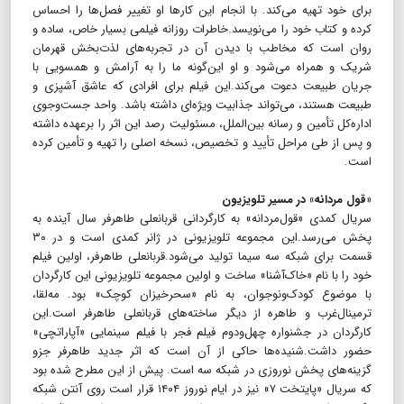
برای خود تهیه می‌کند. با انجام این کارها او تغییر فصل‌ها را احساس
کرده و کتاب خود را می‌نویسد.خاطرات روزانه فیلمی بسیار خاص، ساده و
روان است که مخاطب با دیدن آن در تجربه‌های لذت‌بخش قهرمان
شریک و همراه می‌شود و او این‌گونه ما را به آرامش و همسویی با
جریان طبیعت دعوت می‌کند.این فیلم برای افرادی که عاشق آشپزی و
طبیعت هستند، می‌تواند جذابیت ویژه‌ای داشته باشد. واحد جست‌وجوی
اداره‌کل تأمین و رسانه بین‌الملل، مسئولیت رصد این اثر را بر‌عهده داشته
و پس از طی مراحل تأیید و تخصیص، نسخه اصلی را تهیه و تأمین کرده
است.
«قول مردانه» در مسیر تلویزیون
سریال کمدی «قول‌مردانه» به کارگردانی قربانعلی طاهرفر سال آینده به
پخش می‌رسد.این مجموعه تلویزیونی در ژانر کمدی است و در ۳۰
قسمت برای شبکه سه سیما تولید می‌شود.قربانعلی طاهرفر، اولین فیلم
خود را با نام «خاک‌آشنا» ساخت و اولین مجموعه تلویزیونی این کارگردان
با موضوع کودک‌ونوجوان، به نام «سحرخیزان کوچک» بود. مه‌لقا،
ترمینال‌غرب و طاهره از دیگر ساخته‌های قربانعلی طاهرفر است.این
کارگردان در جشنواره چهل‌ودوم فیلم فجر با فیلم سینمایی «آپاراتچی»
حضور داشت.شنیده‌ها حاکی از آن است که اثر جدید طاهرفر جزو
گزینه‌های پخش نوروزی در شبکه سه است. پیش از این مطرح شده بود
که سریال «پایتخت ۷» نیز در ایام نوروز ۱۴۰۴ قرار است روی آنتن شبکه