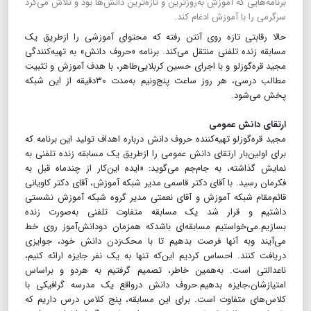
برنامه‌هایی که آموزشِ به‌روزترین و تازه‌ترین دانش‌ها بود و تلاش می‌کرد
سرگرمی را با آموزش ادغام کند.
حالا رقابتی تازه روی آنتن رفته که محتوای آموزشی را از‌طریق یک
مسابقه زنده تلفنی منتقل می‌کند. برنامه «حروف دانش» به تهیه‌کنندگی
مجید قره‌گوزلو و با اجرای حسین کربلایی‌طاهر، با هدف آموزش و تثبیت
مطالب درسی، هر روز ساعت پنج‌و‌نیم به‌مدت ۳۰دقیقه از این شبکه
پخش می‌شود.
ارتقای دانش عمومی
مجید قره‌گوزلو تهیه‌کننده حروف دانش درباره اهداف تولید این برنامه که
برای اولین‌بار ارتقای دانش عمومی را از‌طریق یک مسابقه زنده تلفنی به
نمایش گذاشته، به جام‌جم می‌گوید: «ایده این‌کار از چند‌ماه قبل به
فکرمان رسید. با آقای دکتر قاسمی مدیر شبکه آموزش، آقای دکتر کاویانی
قائم‌مقام شبکه آموزش و آقای نعمتی مدیر گروه شبکه آموزش نشستی
داشتیم و قرار شد یک مسابقه متفاوت تلفنی به‌صورت زنده
بسازیم.می‌خواستیم مسابقه‌ای باشدکه همزمان دودانش‌آموز روی خط
می‌آیند وبه آنها فرصت بدهیم تا با محک‌زدن دانش خود، جوایزی
دریافت کنند. احساس کردیم این‌که تنها به یک نفر جایزه ارائه کنیم،
ناعدالتی است. به‌همین خاطر، تصمیم گرفتیم به هر‌دو و براساس
امتیازشان،جایزه بدهیم.حروف دانش در‌واقع یک مدرسه گرافیکی با
کلاس‌های متفاوت است. برای این مسابقه، پنج کلاس درس داریم که