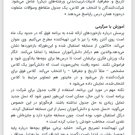
تاریخ و جغرافیا، ادبیات،تربیت‌بدنی ورشته‌های دیگررا شامل می‌شود.
شرکت‌کنندگان با انتخاب هر کلاس، یک جدول متقاطع وسؤالات متفاوت
درحوزه همان درس راپاسخ می‌دهند.»
آموزش با سرگرمی
پرسش درباره بازخوردهای ارائه شده به برنامه فوق که در حدود یک ماه
است روی آنتن رفته را نیز با این تهیه‌کننده مطرح می‌کنیم. وی عنوان
می‌کند: «تاکنون از مسابقه استقبال شده و این‌طورکه بازخوردها نشان
می‌دهد،والدین هم درکنار دانش‌آموزان مسابقه را تماشا می‌کنند. انگار
یک ورزش فکری برایشان است تا درس‌ها برای بچه‌ها یادآوری شود و
فراموش نکنند. نحوه رقابت به‌این‌صورت است که دانش‌آموز یک کلاس
مشخص – مثلاً تاریخ و جغرافیا – را انتخاب می‌کند. کلاس فوق برای
شرکت‌کننده باز می‌شود و در مانیتور هم تصاویر مرتبط با کلاس
انتخاب‌شده، نمایش داده می‌شود.»
نکته مهم در مورد این برنامه، استفاده از قالب جدول برای شرکت در
برنامه است. با این حال، ممکن است این‌طور تصور شود که نسل جدید
تمایل زیادی به حل جدول نداشته باشند. قره‌گوزلو در این خصوص
می‌گوید: «نسل جدید و دانش‌آموزان بسیار از این مسابقه استقبال کردند.
در‌کل استقبال خوب بوده است. چون مسابقه جایزه دارد و جایزه‌اش هم
نقدی است، مخاطب خودش را جذب کرده است.»
این تهیه‌کننده تصریح می‌کند: «شاید برخی مواقع بچه‌ها درباره پایه
تحصیلی‌شان در ابتدا راست نگویند و بعد اعتراف کنند. ما به‌دلیل صداقتی