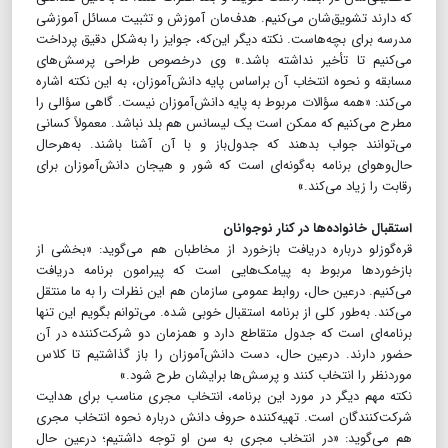
که دارند تشویق‌شان می‌کنیم. هدف‌مان آموزش و تثبیت مسائل آموزشی
مدرسه برای بچه‌هاست. نکته دیگر این‌که، جوایز را به‌شکل دقیق پرداخت
می‌کنیم تا تأخیر نداشته باشد.» وی در‌خصوص طراحی پرسش‌های
مسابقه و نحوه انتخاب آن براساس پایه دانش‌آموزان، به این نکته اشاره
می‌کند: «همه سؤالات مربوط به پایه دانش‌آموزان نیست. گاهی سؤالی را
مطرح می‌کنیم که ممکن است یک لیسانس هم بلد نباشد. معمولاً کسانی
می‌توانند جواب بدهند که جدول‌باز و با آن آشنا باشند. به‌هر‌حال
حال‌و‌هوای برنامه به‌گونه‌ای است که شور و هیجان دانش‌آموزان برای
رقابت را زیاد می‌کند.»
استقبال خانواده‌ها در کنار نوجوانان
قره‌گوزلو درباره دریافت بازخورد از مخاطبان هم می‌گوید: «بخشی از
بازخوردها مربوط به پیامک‌هایی است که پیرامون برنامه دریافت
می‌کنیم. در‌عین حال، روابط عمومی سازمان هم این نظرات را به ما منتقل
می‌کند. به‌طور کلی از برنامه استقبال خوبی شده. می‌توانم بگویم این تنها
برنامه‌ای است که جدول متقاطع دارد و همزمان دو شرکت‌کننده در آن
حضور دارند. در‌عین حال، دست دانش‌آموزان را باز گذاشتیم تا کلاس
موردنظر را انتخاب کنند و پرسش‌ها برایشان طرح شود.»
نکته مهم دیگر در مورد این برنامه، انتخاب مجری مناسب برای هدایت
شرکت‌کنندگان است. تهیه‌کننده حروف دانش درباره نحوه انتخاب مجری
هم می‌گوید: «در انتخاب مجری به سن او توجه داشتیم؛ در‌عین حال