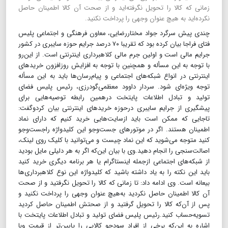
زمانی که کالا را تحویل نگرفته‌اید و از صحت آن کالا اطمینان حاصل
نکرده‌اید به هیچ عنوان وجهی را پرداخت نکنید.
چندی پیش سرگرد جواد مختاررضایی، معاون فرهنگی و اجتماعی پلیس
فتای فراجا بیان کرده بود که تقریبا ۷۰ درصد جرایم حوزه سایبری در کشور
جرایم مالی است و اولین جرم مالی کلاهبرداری اینترنتی است. از این‌رو
با توجه به این مسأله و همچنین با توجه به افزایش روز‌افزون خریدهای
اینترنتی در انواع شبکه‌های اجتماعی و پیام‌رسان‌ها باید به این مسأله
توجه ویژه‌ای شود. سردار داوود معظمی‌گودرزی، رئیس پلیس فضای
تولید و تبادل اطلاعات پایتخت درهمین رابطه توصیه‌هایی برای
پیشگیری از جرایم سایبری درحوزه خریدهای اینترنتی بیان کردوگفت:
تاجایی که ممکن است باید ازسایت‌هایی خرید کنیم که دارای نماد
اطمینان هستند. اگر در موتورهای جست‌وجو این کلید‌واژه راجست‌وجو
کنید متوجه می‌شوید که این نماد چیست و می‌توانید با کلیک روی لینک،
اصالت‌سنجی را انجام دهید.وی با بیان این‌که اگر به هر دلیلی مایل بودید
از شبکه‌های اجتماعی از‌جمله اینستاگرام یا هر برنامه دیگری خرید کنید
باید این نکته را به یاد داشته باشید که کلید‌واژه این نوع کلاهبرداری‌ها
بیعانه است. وی ادامه داد: تا زمانی که کالا را تحویل نگرفتید و از صحت
آن کالا اطمینان حاصل نکردید به‌هیچ عنوان وجهی را پرداخت نکنید و
پس از آن‌که کالا را تحویل گرفتید و از صحتش اطمینان حاصل کردید
تسویه‌حساب کنید.رئیس پلیس فضای تولید و تبادل اطلاعات پایتخت با
اشاره به این‌که برخی از افراد سودجو کالایی را پایین‌تر از قیمت وبا