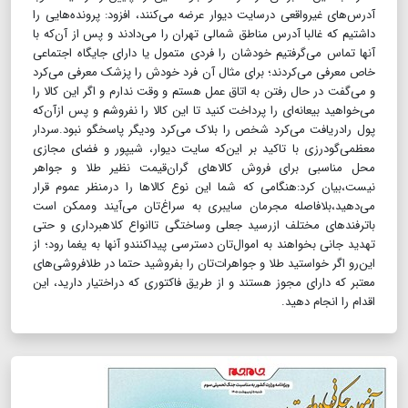
آدرس‌های غیرواقعی درسایت دیوار عرضه می‌کنند، افزود: پرونده‌هایی را
داشتیم که غالبا آدرس مناطق شمالی تهران را می‌دادند و پس از آن‌که با
آنها تماس می‌گرفتیم خودشان را فردی متمول یا دارای جایگاه اجتماعی
خاص معرفی می‌کردند؛ برای مثال آن ‌فرد خودش را پزشک معرفی می‌کرد
و می‌گفت در حال رفتن به اتاق عمل هستم و وقت ندارم و اگر این کالا را
می‌خواهید بیعانه‌ای را پرداخت کنید تا این کالا را نفروشم و پس ازآن‌که
پول رادریافت می‌کرد شخص را بلاک می‌کرد ودیگر پاسخگو نبود.سردار
معظمی‌گودرزی با تاکید بر این‌که سایت دیوار، شیپور و فضای مجازی
محل مناسبی برای فروش کالاهای گران‌قیمت نظیر طلا و جواهر
نیست،بیان کرد:هنگامی که شما این نوع کالاها را درمنظر عموم قرار
می‌دهید،بلافاصله مجرمان سایبری به سراغ‌تان می‌آیند وممکن است
باترفندهای مختلف ازرسید جعلی وساختگی تاانواع کلاهبرداری و حتی
تهدید جانی بخواهند به اموال‌تان دسترسی پیداکنندو آنها به یغما رود؛ از
این‌رو اگر خواستید طلا و جواهرات‌تان را بفروشید حتما در طلا‌فروشی‌های
معتبر که دارای مجوز هستند و از طریق فاکتوری که دراختیار دارید، این
اقدام را انجام دهید.