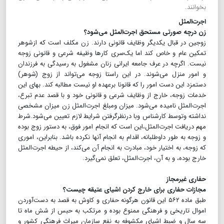
بخوانند.
اجرت‌المثل
زن درچه صورتی مستحق اجرت‌المثل می‌شود؟
زوجین در قبال یکدیگر وظایف قانونی دارند. زن مکلف است که ازشوهر
تمکین عام و خاص کند اما یک‌سری کارها وظیفه شرعی و قانونی زوجه
نیست. اگرچه در عرف جامعه ایرانی زنان مشغول به رسیدگی به فرزندان
و امور منزل می‌شوند. در این راستا زوجه می‌تواند از زوج (شوهر)
دستمزد این دست امور را که قانونا بر‌عهده او نیست مطالبه کند. بهای این
خدمات زوجه، خارج از وظایف شرعی و قانونی خود و با قصد عدم تبرع،
اجرت‌المثل نامیده می‌شود. میزان ومبلغ اجرت‌المثل زن میزان مشخصی
نداشته وتوسط کارشناس وبا درنظرگرفتن شرایط لازم تعیین می‌شود.شرط
مهم دریافت اجرت‌المثل،این است که انجام امور فوق، به دستور زوج بوده
و زوجه به طور داوطلبانه، اقدام به انجام آنها نکرده باشد. بنابراین، اموری
که زوجه، به اختیار خود، مبادرت به انجام آن می‌کند، از حیطه اجرت‌المثل
خارج بوده، و به آن، اجرت‌المثل، تعلق نمی‌گیرد.
حفاری غیرمجاز
مجازات حفاری برای خارج کردن اشیای عتیقه چیست؟
طبق ماده ۵۶۲ این قانون هرگونه حفاری و کاوش به قصد به دست‌آوردن
اموال تاریخی و فرهنگی ممنوع بوده و مرتکب به حبس از شش ماه تا
سه سال و ضبط اشیای مکشوفه به نفع سازمان میراث فرهنگی کشور و