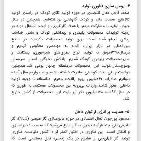
۴- بومی سازی فناوری تولید
صدف تاجر، فعال اقتصادی در حوزه تولید کالای کودک: در راستای تولید
کالاهای صنعت مادر و کودک گام‌هایی برداشته‌ایم. همچنین در سال
جهش تولید با مشارکت مردم، با هدف کارآفرینی و ایجاد اشتغال مولد در
زمینه تولیدات محصولات پلیمری و بهداشتی کودک و مادر، اقدامات
زیادی انجام شده است. برای تولید محصولات باکیفیت در سطح
بین‌المللی در بازار ایران، اقدام به مهندسی معکوس کردیم و
درسال۱۳۹۸موفق به تولید انواع بطری‌های شیرخوری، پستانک و
سایرمحصولات پلیمری کودک شدیم. باتلاش نخبگان استان سیستان
وبلوچستان،تولید این محصولات درمنطقه چابهار بومی شد.همچنین
توانستیم طی مدت کوتاهی صادرات داشته باشیم و امیدواریم سال آینده
بتوانیم صادرات ۴۰میلیون یورو راانجام دهیم. متاسفانه با وجود تولید
داخلی، هنوز شاهد واردات بی‌رویه این محصولات هستیم، به طوری که
در سال گذشته ۱۷۰میلیون دلار ارز بابت این محصولات از کشور خارج
شد.
۵- حمایت پر انرژی از توان داخل
مسعود پورجولا، فعال اقتصادی در حوزه مایع‌سازی گاز طبیعی (NLG): گاز
طبیعی طی چند فرآیند تبدیل به گاز مایع می‌شود که مناسب ذخیره‌سازی
و انتقال است. این فناوری در اختیار کمتر از ۱۰ کشور دنیاست. فناوری
تولید گاز ‌ال‌ان‌جی و هلیوم در یک زنجیره قابل دستیابی است که