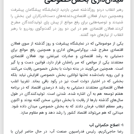
رهبر انقلاب دردو روزگذشته ضمن بازدید ازنمایشگاه پیشگامان پیشرفت
وهمچنین دیدار فعالان اقتصادی،دغدغه‌های دست‌اندرکاران این بخش را
شنیدند و توصیه‌هایی برای رفع موانع از پیش پای تولیدکنندگان مطرح
کردند.فعالان اقتصادی هم در این دو روز در گفت‌و‌گوی رودررو با رهبر
انقلاب از نیازهای خود گفتند.
یکی از موضوعاتی که در نمایشگاه پیشرفت و روز گذشته از سوی فعالان
اقتصادی مطرح شد، بروکراسی‌های اداری و همچنین رفع موانع برای
دستیابی به رشد اقتصادی و صادرات غیرنفتی بود. فعالان اقتصادی
معتقدند یکی از موانعی که سر راه‌شان قرار دارد، قوانین دست و پا گیر
است. همچنین می‌گویند در بدنه دولت با بخش خصوصی رقابت می‌کنند
و این رویه باعث‌شده نه‌تنها توانایی بخش خصوصی افزایش نیابد بلکه
بخشی که در اختیار دولت است نیز در رکود باقی بماند. تقریبا اغلب
فعالان اقتصادی معتقدند دستیابی به رشد ۸ درصدی اقتصاد که در برنامه
هفتم توسعه هم به آن اشاره شده، شدنی است. تولید‌کنندگان در طول
سال‌های گذشته بارها از رقابت با بخش دولتی سخن گفته بودند و اکنون
رهبر معظم انقلاب فرمان دادند که به بخش خصوصی میدان داده شود.
میدانی که هم می‌تواند اقتصاد کشور را رشد دهد و هم مقاوم سازد.
۱- اصلاح حکمرانی آب
رضا حاجی‌کریم، رئیس فدراسیون صنعت آب: در حال حاضر ایران با