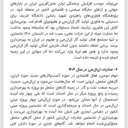
می‌تواند موجب افزایش چشمگیر توان نقش‌آفرینی ایران در بازارهای
جهانی و ارتقای جایگاه سیاسی و اقتصادی کشور در منطقه شود. در
پژوهشگاه فناوری‌های راهبردی شهید رضایی دانشگاه شریف برای
دستیابی به فناوری تولید گاز ال‌ان‌جی و هلیوم‌پای اقدام شد. بومی‌سازی
کامل این فناوری، نیازمند اعتماد مسئولان بود که متاسفانه وجود نداشت
اما حمایت سپاه از این حرکت علمی، سبب شد در تابستان ۱۴۰۱ نخستین
و تنها مجتمع فعال تولید گاز ال‌ان‌‌جی و هلیوم در ایران به بهره‌برداری
برسد. برخی اعتقاد داشتند بدون کمک خارجی امکان تولید گاز ‌ال‌ان‌جی
وجود ندارد و هنوز هم ایراد وارد می‌کنند اما کار جهادی در این زمینه
انجام شده و نتیجه داده است.
۶- صادرات ان‌ال‌جی در سال ۱۴۰۴
مهام مومنی، فعال اقتصادی در حوزه کسب‌وکارهای جدید حوزه انرژی:
گازهای مشعل، ثروتی است که سال‌هاست می‌سوزد و ان‌ال‌جی، حسرت
دیرینه صنعت نفت و گاز. در زمینه گازهای مشعل دو پروژه به بهره‌برداری
رسیده و پنج پروژه دیگر در حال احداث است که طی چهار ماه آینده
استحصال از آنها ممکن می‌شود. در حوزه ان‌ال‌جی چهار پروژه مینی
ان‌ال‌جی در حال احداث و سرمایه‌گذاری است که نخستین پروژه مینی
کشور در مقیاس تجاری طی شش ماه آینده به بهره‌برداری می‌رسد و
بهره‌برداری از نخستین صادرات ان‌ال‌جی کشور از محل گازهای مشعل
جمع‌آوری‌شده انجام خواهد شد. گام‌های بلندی در حوزه دانش فنی