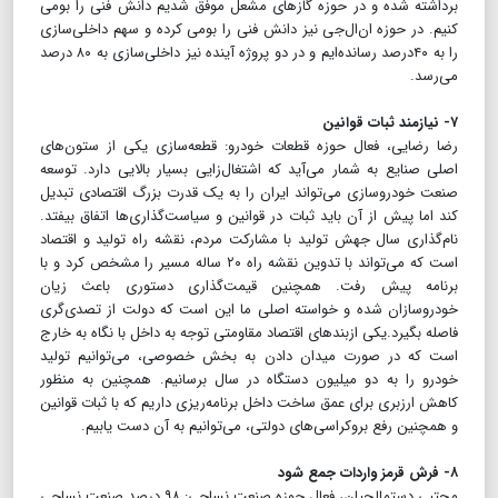
برداشته شده و در حوزه گازهای مشعل موفق شدیم دانش فنی را بومی
کنیم. در حوزه ان‌ال‌جی نیز دانش فنی را بومی کرده و سهم داخلی‌سازی
را به ۴۰درصد رسانده‌ایم و در دو پروژه آینده نیز داخلی‌سازی به ۸۰ درصد
می‌رسد.
۷- نیازمند ثبات قوانین
رضا رضایی، فعال حوزه قطعات خودرو: قطعه‌سازی یکی از ستون‌های
اصلی صنایع به شمار می‌آید که اشتغال‌زایی بسیار بالایی دارد. توسعه
صنعت خودروسازی می‌تواند ایران را به یک قدرت بزرگ اقتصادی تبدیل
کند اما پیش از آن باید ثبات در قوانین و سیاست‌گذاری‌ها اتفاق بیفتد.
نام‌گذاری سال جهش تولید با مشارکت مردم، نقشه راه تولید و اقتصاد
است که می‌تواند با تدوین نقشه راه ۲۰ ساله مسیر را مشخص کرد و با
برنامه پیش رفت. همچنین قیمت‌گذاری دستوری باعث زیان
خودروسازان شده و خواسته اصلی ما این است که دولت از تصدی‌گری
فاصله بگیرد.یکی ازبندهای اقتصاد مقاومتی توجه به داخل با نگاه به خارج
است که در صورت میدان دادن به بخش خصوصی، می‌توانیم تولید
خودرو را به دو میلیون دستگاه در سال برسانیم. همچنین به منظور
کاهش ارزبری برای عمق ساخت داخل برنامه‌ریزی داریم که با ثبات قوانین
و همچنین رفع بروکراسی‌های دولتی، می‌توانیم به آن دست یابیم.
۸- فرش قرمز واردات جمع شود
مجتبی دستمالچیان، فعال حوزه صنعت نساجی: ۹۸ درصد صنعت نساجی