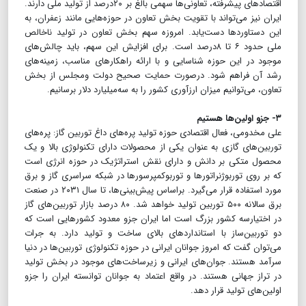
اقتصاد‌های پیشرفته، تعاونی‌ها سهمی بالغ بر ۲۰درصد از تولید ملی دارند.
ایران نیز می‌تواند با تقویت بخش تعاون در حوزه‌هایی مانند زعفران، به
این دستاورد‌ها دست‌یابد. امروزه سهم بخش تعاون در تولید ناخالص
ملی حدود ۶ تا ۸درصد است. برای افزایش این سهم، باید چالش‌های
موجود در این حوزه شناسایی و با ارائه راهکار‌های مناسب، زمینه‌های
رشد آن فراهم شود. درصورت حمایت صحیح دولت ومجلس از بخش
تعاون، می‌توانیم میزان ارزآوری کشور را به سه‌میلیارد دلار برسانیم.
۳- جزو اولین‌ها هستیم
علی مخدومی، فعال اقتصادی حوزه تولید پره‌های داغ توربین گاز: پره‌های
توربین‌های گازی به عنوان یکی از محصولات دارای تکنولوژی بالا و یک
محصول متکی بر دانش و دارای نقش استراتژیک در حوزه انرژی است
که بر روی توربوژنراتورها و توربوکمپرسورها در شبکه سراسری گاز و برق
مورد استفاده قرار می‌گیرد. براساس پیش‌بینی‌ها، تا سال ۲۰۳۱ در صنعت
برق سالانه ۵۰۰ توربین تولید خواهد شد. ۸۰ درصد بازار توربین‌های گاز
در اختیارسه کشور بزرگ است اما ایران جزو معدود کشورهایی است که
دو توربین‌ساز با استانداردهای بالای ساخت و تولید دارد. به جرات
می‌توان گفت که امروز جوانان ایرانی در حوزه تکنولوژی توربین‌ها در دنیا
سرآمد هستند. جوان‌های ایرانی و زیرساخت‌های موجود در بخش تولید
در تراز جهانی هستند. در واقع اعتماد به جوانان توانسته ایران را جزو
اولین‌های تولید قرار دهد.