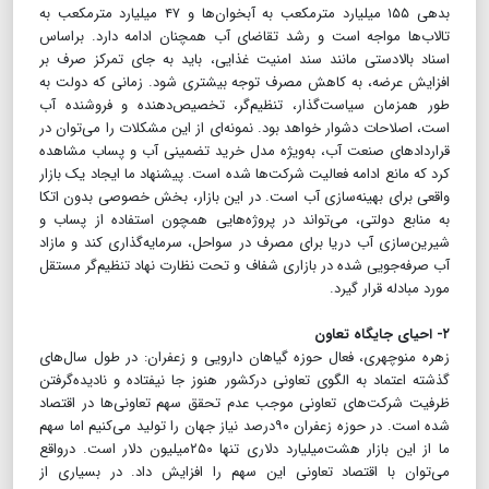
بدهی ۱۵۵ میلیارد مترمکعب به آبخوان‌ها و ۴۷ میلیارد مترمکعب به
تالاب‌ها مواجه است و رشد تقاضای آب همچنان ادامه دارد. براساس
اسناد بالادستی مانند سند امنیت غذایی، باید به جای تمرکز صرف بر
افزایش عرضه، به کاهش مصرف توجه بیشتری شود. زمانی که دولت به
طور همزمان سیاست‌گذار، تنظیم‌گر، تخصیص‌دهنده و فروشنده آب
است، اصلاحات دشوار خواهد بود. نمونه‌ای از این مشکلات را می‌توان در
قرارداد‌های صنعت آب، به‌ویژه مدل خرید تضمینی آب و پساب مشاهده
کرد که مانع ادامه فعالیت شرکت‌ها شده است. پیشنهاد ما ایجاد یک بازار
واقعی برای بهینه‌سازی آب است. در این بازار، بخش خصوصی بدون اتکا
به منابع دولتی، می‌تواند در پروژه‌هایی همچون استفاده از پساب و
شیرین‌سازی آب دریا برای مصرف در سواحل، سرمایه‌گذاری کند و مازاد
آب صرفه‌جویی شده در بازاری شفاف و تحت نظارت نهاد تنظیم‌گر مستقل
مورد مبادله قرار گیرد.
۲- احیای جایگاه تعاون
زهره منوچهری، فعال حوزه گیاهان دارویی و زعفران: در طول سال‌های
گذشته اعتماد به الگوی تعاونی درکشور هنوز جا نیفتاده و نادیده‌گرفتن
ظرفیت شرکت‌های تعاونی موجب عدم تحقق سهم تعاونی‌ها در اقتصاد
شده است. در حوزه زعفران ۹۰درصد نیاز جهان را تولید می‌کنیم اما سهم
ما از این بازار هشت‌میلیارد دلاری تنها ۲۵۰میلیون دلار است. درواقع
می‌توان با اقتصاد تعاونی این سهم را افزایش داد. در بسیاری از