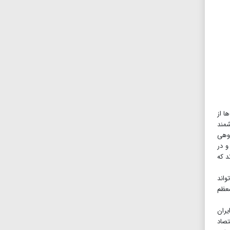
ا از
شمند
وهی
و در
د که
ی‌تواند
معظم
یران
تصاد