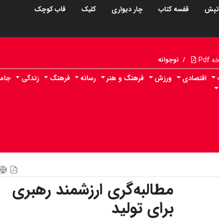
تپش
قفسه کتاب
چار دیواری
کلیک
قاب کوچک
Pdf
/
نوجوانه
اقتصادی
ورزش
فرهنگ و هنر
رسانه
فرهنگ
زندگی
جام
مطالبه‌گری ارزشمند رهبری
برای تولید