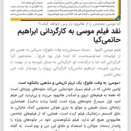
آیا موسی عصایش را از هالیوود باز پس خواهد گرفت؟
نقد فیلم موسی به کارگردانی ابراهیم
حاتمی‌کیا
فیلم موسی کلیم‌ا... نسخه‌ سینمایی«به وقت طلوع» سریالی‌ به همین نام
از تولیدات صداوسیماست که ابتدا قرار بود فرج‌ا... سلحشور آنرا
کارگردانی کند اما با درگذشت او، کارگردانی به جمال شورجه و در نهایت با
بیماری شورجه، ابراهیم حاتمی‌کیا کارگردانی پروژه را عهده‌دار شد؛ این
یعنی تقدیر.
«موسی: به وقت طلوع» یک تریلر تاریخی و مذهبی با‌شکوه است
اولین عاملی که در فیلم بسیار خودنمایی می‌کند جلوه‌های ویژه‌ای است
که طعنه به فیلم‌های تروی و اسکندر هالیوود می‌زند و بی‌تردید این فیلم
امید اول سیمرغ جلوه‌های ویژه است (شما برنده بدانید). فضاسازی
رایانه‌ای بسیار طبیعی و موثق به یاری هوش مصنوعی کمک شایانی به
خلق اتمسفر دراماتیک فیلم کرده است، فضایی که از فیلم‌های شاخص
هالیوودی هیچ کم ندارد. فیلم شکوهمندی خود در جلوه‌های ویژه را
وامدار زحمات جوانان با استعداد و خلاق این مرز و بوم است. به گفته‌