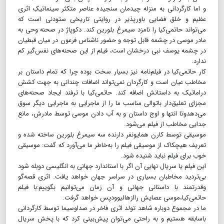
و اما کارگردانی به منزله‌ چیدمان سنجیده‌ عناصر متکثر سینماتیکِ اثری
عظیم و خلق فضایی باورپذیر در روایتی تاریخی ستودنی‌ است که
می‌تواند حاتمی‌کیا را نامزد سیمرغ بلورین کند. دکوپاژ در صحنه‌ وحی به
مادر موسی در چشمه قابل توجه و حضور ناشناس فرعون در میان قبطیان
در چشمه یوسف نبی درخشان است، فیلم از این صحنه‌های نفس‌گیر کم
ندارد.
کار حاتمی‌کیا در فیلم‌نامه نیز بسیار سخت بوده چرا که تمام داستان بر
مخاطب عیان است و کارگردان نمی‌تواند اضافات چندانی به جهت کشش
دراماتیک به داستانش اضافه کند. حاتمی‌کیا با ترفند ایجاد صحنه‌های
مجزای تعلیق‌دار باتوالی مناسب ما را از ماجرایی به ماجرایی دیگر سوق
می‌دهدوتا انتها و اوج داستان و به آب دادن موسی توسط مادرش، مانع
جدایی مخاطب از فیلم می‌شود.
موسیقی توسط کارن همایونفر دارنده سه سیمرغ بلورین ساخته شده و
تعریف هیچکاک از موسیقی فیلم را به‌خاطر ما می‌آورد که گفت: موسیقی
خوب برای فیلم نباید شنیده شود.
این فیلم یا سریال نهایی آن اگر با استاندارد جهانی به انگلیسی دوبله شود
بی‌تردید مخاطبان بسیاری در سراسر جهان خواهد یافت. اثری قصه‌گو
وقدرتمند با داستانی جهانی و آن زمان می‌توانیم بگوییم:با فیلم
حاتمی‌کیا،موسی عصایش راازهالیوودپس خواهد گرفت.
ما در مجموع دوباره شاهد تولد اثری فاخر در صداوسیما توسط کارگردانی
با‌سابقه هستیم و به راحتی می‌توان پیش‌بینی کرد که با پخش سریال