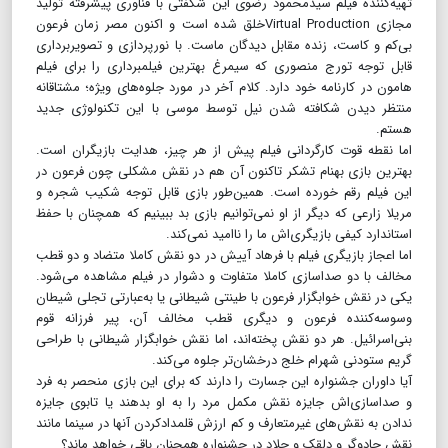
تهیه‌کننده‌ فیلم سیدمحمود رضوی این شگفتی با فناوری پیشرفته تولید
مجازی Virtual Productionخلق شده است و اکنون مصر زمان فرعون
بی‌کم و کاست، زنده مقابل دیدگان ماست. با نورپردازی و تصویربرداری
قابل توجه تورج منصوری که سیمرغ بهترین فیلمبرداری را برای فیلم
هامون در کارنامه‌ خود دارد. کلام آخر در مورد جلوه‌های ویژه؛ مشتاقانه
منتظر دیدن شکافته شدن نیل توسط موسی با این تکنولوژی جدید
هستم.
اما نقطه‌ قوت کارگردانی فیلم پیش از هر چیز، هدایت بازیگران است.
بهترین بازی بهنام تشکر تاکنون آن هم در نقش مشکلی چون فرعون در
این فیلم رقم خورده است. همین‌طور بازی قابل توجه شکیب شجره و
مریلا زارعی که دیگر از او نمی‌توانیم بازی بد ببینیم که همچنان با حفظ
استاندارد کیفی بازیگری‌اش ما را ناامید نمی‌کند.
اما اعجاز بازیگری فیلم با فرهاد آییش در دو نقش کاملا متضاد و دو قطب
مخالف با دو صداسازی کاملا متفاوت و دشوار در فیلم مشاهده می‌شود.
یکی در نقش خوابگزار فرعون با طینتی شیطانی یا به‌عبارتی تجلی شیطان
وسوسه‌کننده‌ فرعون و دیگری قطب مخالف آن، پیر فرزانه‌ قوم
بنی‌اسرائیل. هر دو نقش پخته‌اند، اما نقش خوابگزار شیطانی با طراحی
گریم ستودنی شهرام خلج درخشان‌تر جلوه می‌کند.
آیا داوران جشنواره این جسارت را دارند که برای این بازی منحصر به فرد
و صداسازی‌اش جایزه‌ نقش مکمل مرد را به او بدهند یا تابوی جایزه
ندادن به نقش‌های غیرمتعارف و کم ارزش قلمدادکردن آنها در سینما مانند
نقش جادوگر و دلقک و جلاد در جشنواره همچنان باقی خواهد ماند؟