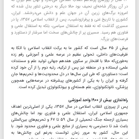
در آن روزگار شاخه‌ای نحیف بود حالا دیگر به درختی تناور بدل شده که
امروزه برگ‌های زرین آن در جهان علم و دانش می‌درخشد. ایران،
کشوری با تاریخ غنی و پرفراز‌و‌نشیب، پس از انقلاب اسلامی ۱۳۵۷، پا در
مسیری گذاشت که نه فقط به استقلال سیاسی، بلکه به استقلال علمی و
فناوری هم رسید. مسیری پر از چالش‌های سخت اما سرشار از دستاورد و
فرصت‌های بزرگ.
بیش از ۴۵ سال است که کشور ما به برکت انقلاب اسلامی با اتکا به
ظرفیت‌های داخلی، تحولی عظیم در عرصه علمی و آموزشی رقم زده
به‌طوری‌که حالا با افتخار بر سکوی هفدهم جهانی تولید علم و مستندات
علمی ایستاده و در منطقه نیز پس از ترکیه، رتبه دوم را از آن خود کرده
است؛ دستاوردی که طی این سال‌ها در دل محدودیت‌ها و تحریم‌ها جان
گرفته و ایران را به یکی از کشورهای پیشرفته در عرصه‌هایی همچون
پزشکی، نانو‌تکنولوژی، علم هسته‌ای و بیوتکنولوژی تبدیل کرده است.
راه‌اندازی بیش از ۱۹۰۰ واحد آموزشی
پس از پیروزی انقلاب اسلامی در سال ۱۳۵۷، یکی از اصلی‌ترین اهداف
جمهوری اسلامی ایران، استقلال علمی و فناوری بود اما چالش‌های
بسیاری از‌جمله جنگ تحمیلی از سال ۵۹ تا ۶۷ و تحریم‌های بین‌المللی
باعث شد تا دسترسی به بسیاری از منابع علمی و فناوری محدود شود. با
این حال، کشور به مرور زمان توانست به‌رغم این چالش‌ها به