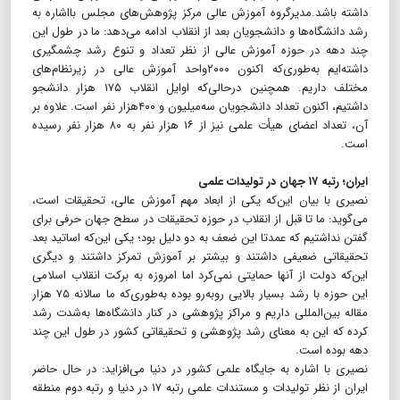
داشته باشد.مدیرگروه آموزش عالی مرکز پژوهش‌های مجلس بااشاره به
رشد دانشگاه‌ها و دانشجویان بعد از انقلاب ادامه می‌دهد: ما در طول این
چند دهه در حوزه آموزش عالی از نظر تعداد و تنوع رشد چشمگیری
داشته‌ایم به‌طوری‌که اکنون ۲۰۰۰واحد آموزش عالی در زیرنظام‌های
مختلف داریم. همچنین درحالی‌که اوایل انقلاب ۱۷۵ هزار دانشجو
داشتیم، اکنون تعداد دانشجویان سه‌میلیون و ۴۰۰هزار نفر است. علاوه بر
آن، تعداد اعضای هیأت علمی نیز از ۱۶ هزار نفر به ۸۰ هزار نفر رسیده
است.
ایران؛ رتبه ۱۷ جهان در تولیدات علمی
نصیری با بیان این‌که یکی از ابعاد مهم آموزش عالی، تحقیقات است،
می‌گوید: ما تا قبل از انقلاب در حوزه تحقیقات در سطح جهان حرفی برای
گفتن نداشتیم که عمدتا این ضعف به دو دلیل بود؛ یکی این‌که اساتید بعد
تحقیقاتی ضعیفی داشتند و بیشتر بر آموزش تمرکز داشتند و دیگری
این‌که دولت از آنها حمایتی نمی‌کرد اما امروزه به برکت انقلاب اسلامی
این حوزه با رشد بسیار بالایی روبه‌رو بوده به‌طوری‌که ما سالانه ۷۵ هزار
مقاله بین‌المللی داریم و مراکز پژوهشی در کنار دانشگاه‌ها به‌شدت رشد
کرده که این به معنای رشد پژوهشی و تحقیقاتی کشور در طول این چند
دهه بوده است.
نصیری با اشاره به جایگاه علمی کشور در دنیا می‌افزاید: در حال حاضر
ایران از نظر تولیدات و مستندات علمی رتبه ۱۷ در دنیا و رتبه دوم منطقه