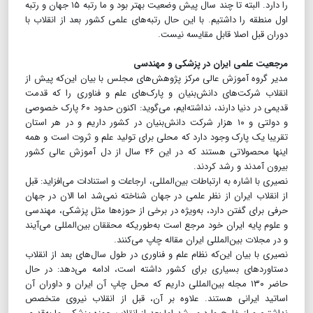
را دارد. البته تا چند سال پیش وضعیت بهتر بود و ما رتبه ۱۵ جهان و رتبه
اول منطقه را داشتیم. با این حال رتبه‌های علمی کشور بعد از انقلاب با
دوران قبل اصلا قابل مقایسه نیست.
مرجعیت علمی ایران در پزشکی و مهندسی
مدیر گروه آموزش عالی مرکز پژوهش‌های مجلس با بیان این‌که پیش از
انقلاب شرکت‌های دانش‌بنیان و پارک‌های علم و فناوری را که قدمت
قدیمی در دنیا دارند، نداشته‌ایم، می‌گوید: اکنون حدود ۶۰ پارک خصوصی
و دولتی و ۱۰ هزار شرکت دانش‌بنیان در کشور داریم و در هر استان
تقریبا یک پارک وجود دارد که محلی برای تولید علم و ثروت است و همه
اینها محصولاتی هستند که در این ۴۶ سال از دل آموزش عالی کشور
بیرون آمدند و رشد کردند.
نصیری با اشاره به ارتباطات بین‌المللی، ارجاعات و استنادات می‌افزاید: قبل
از انقلاب ایران از نظر علمی در جهان شناخته نمی‌شد اما الان در جهان
حرفی برای گفتن دارد، به‌ویژه در برخی از حوزه‌ها مثل پزشکی، مهندسی
و علوم پایه ایران خود مرجع است به‌طوریکه محققان بین‌المللی می‌آیند
و در مجلات بین‌المللی ایران مقاله چاپ می‌کنند.
نصیری با بیان این‌که نظام علم و فناوری در طول سال‌های بعد از انقلاب
دستاوردهای بسیاری برای کشور داشته است، ادامه می‌دهد: در حال
حاضر ۱۳۰ مجله بین‌المللی داریم که محل چاپ آن ایران و داوران آن
اساتید ایرانی هستند. علاوه بر آن، قبل از انقلاب نیروی متخصص