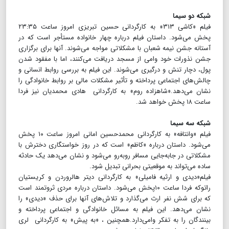
شبکه دو سیما
فیلم «کاشی ۳۱۳» به کارگردانی حسین تبریزی امروز ساعت ۲۳:۳۵
پخش می‌شود. داستان فیلم درباره چهار خانواده مستأجر است که در
آستانه جشن نیمه شعبان با مشکلاتی مواجه می‌شوند. آنها برای برگزاری
جشن نذورات خود وامی از مسجد دریافت می‌کنند، اما با مفقود شدن
پول، دچار تنش و درگیری می‌شوند. این فیلم به بررسی روابط انسانی و
چالش‌های اجتماعی پرداخته و تأثیر مشکلات مالی بر روابط خانوادگی را
نشان می‌دهد.«شاهزاده روم» به کارگردانی هادی محمدیان نیز فردا
ساعت ۱۸ پخش خواهد شد.
شبکه سه سیما
فیلم «وانتافه» به کارگردانی محمدحسین امانی امروز ساعت ۱۰ پخش
می‌شود. داستان درباره «کاظم» است که در روز خواستگاری دخترش با
مشکلاتی در جابه‌جایی مسافر روبه‌رو می‌شود و نشان می‌دهد یک حادثه
ساده می‌تواند به موقعیتی بحرانی تبدیل شود.
فیلم«دیدی و ارثیه فامیلی» به کارگردانی دیتر هالروردن و کریستیان
راتوکه فردا ساعت ۱۰پخش می‌شود. داستان درباره مردی ثروتمند است
که برای شش نفر ارث می‌گذارد و تلاش‌های آنها برای حذف «دیدی» را
نشان می‌دهد. این فیلم به مسائل خانوادگی و اجتماعی پرداخته و
بینندگان را به تفکر وامی‌دارد.همچنین ، «به پیش» به کارگردانی لری