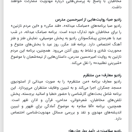
مخاطبان با پاسخ به پرسش‌هایی درباره مهدویت مشارکت خواهند
داشت.
رادیو صبا؛ روایت‌هایی از امیرحسین مدرس
رادیو صبا برنامه‌های «صبامک عیدانه»، «قند مکرر» و «این مردم نازنین»
را برای مخاطبان خود تدارک دیده است. برنامه صبامک عیدانه، در شب
عید با هنرمندی پیشکسوتان رادیو به پخش موسیقی، نمایش طنز و طنز
آهنگ اختصاص دارد. برنامه قند مکرر، روز عید با بخش‌های متنوع و
محوریت شادی و نشاط به روی آنتن می‌رود. همچنین، برنامه این مردم
نازنین به روایت امیرحسین مدرس، داستان‌هایی از نیمه‌شعبان با موضوع
«شیرینی نطلبیده» را نقل می‌کند.
رادیو معارف؛ من منتظرم
رادیو معارف برنامه «من منتظرم» را به صورت میدانی از استودیوی
مسجد جمکران اجرا می‌کند و به تبیین وظایف منتظران می‌پردازد. این
برنامه شامل بحث‌های کارشناسی با حضور خطبا و اساتید برجسته، پخش
تلفن‌های مخاطبان، شعرخوانی، مداحی، قرآن و اذان ظهر است.
همچنین، برنامه «آقا سلام» به موضوع آمادگی برای ظهور و تبیین
اندیشه‌های مهدوی و نقد و بررسی مسائل مهدویت‌شناسی اختصاص
دارد.
رادیو سلامت؛ در «آمد بهار جان‌ها»