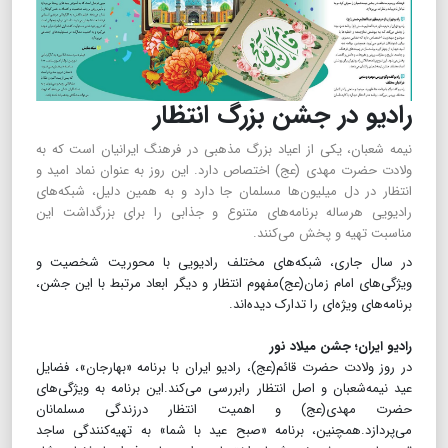
رادیو در جشن بزرگ انتظار
نیمه شعبان، یکی از اعیاد بزرگ مذهبی در فرهنگ ایرانیان است که به
ولادت حضرت مهدی (عج) اختصاص دارد. این روز به عنوان نماد امید و
انتظار در دل میلیون‌ها مسلمان جا دارد و به همین دلیل، شبکه‌های
رادیویی هرساله برنامه‌های متنوع و جذابی را برای بزرگداشت این
مناسبت تهیه و پخش می‌کنند.
در سال جاری، شبکه‌های مختلف رادیویی با محوریت شخصیت و
ویژگی‌های امام زمان(عج)مفهوم انتظار و دیگر ابعاد مرتبط با این جشن،
برنامه‌های ویژه‌ای را تدارک دیده‌اند.
رادیو ایران؛ جشن میلاد نور
در روز ولادت حضرت قائم(عج)، رادیو ایران با برنامه «بهارجان»، فضایل
عید نیمه‌شعبان و اصل انتظار رابررسی می‌کند.این برنامه به ویژگی‌های
حضرت مهدی(عج) و اهمیت انتظار درزندگی مسلمانان
می‌پردازد.همچنین، برنامه «صبح عید با شما» به تهیه‌کنندگی ساجد