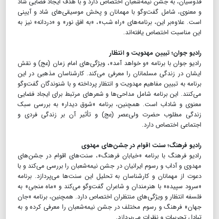
قدوسیان، به جشن نیمه‌شعبان اختصاص دارد و با هدف ایجاد فضایی شاد
و معنوی، شامل گفت‌وگو با مهمانان و پخش موسیقی‌های شاد و آیینی
است. علاوه‌بر این، برنامه‌های «راه شب»، «به افق نور» و «دردانه» نیز به
این مناسبت اختصاص یافته‌اند.
رادیو جوان؛ تبیین مهدویت و انتظار
رادیو جوان با برنامه «و خواهد آمد»، ویژگی‌های امام زمان (عج) و نقش
ایشان در زندگی مسلمانان را معرفی می‌کند. کارشناسان مذهبی در این
برنامه به تبیین مفاهیم مهدویت و انتظار پرداخته و با شنوندگان گفت‌وگو
می‌کنند. این برنامه شامل مداحی‌ها و شعرهای مرتبط برای ایجاد فضایی
معنوی و شاداب است. همچنین، برنامه «شوق دیدار» به بررسی سبک
زندگی مطلوب حضرت ولی‌عصر (عج) و تأثیر آن بر زندگی فردی و
اجتماعی اختصاص دارد.
رادیو فرهنگ؛ سنت اقوام در جشن‌های مهدوی
رادیو فرهنگ با برنامه «خیابان فرهنگ»، سنت‌های اقوام در جشن‌های
مهدوی و آداب و رسوم ایرانیان در جشن نیمه‌شعبان را بررسی می‌کند و با
دعوت از مهمانان و کارشناسان به تحلیل این سنت‌ها می‌پردازد. برنامه
«سرود سپیده» با هنرمندان و شاعران گفت‌وگو می‌کند و «ماه منجی» به
فلسفه انتظار و ویژگی‌های منتظران اختصاص دارد. همچنین، برنامه «جان
جهان» فرهنگ و رسوم مختلف در جشن نیمه‌شعبان را معرفی کرده و به
تبادل تجربیات و نظرات می‌پردازد.