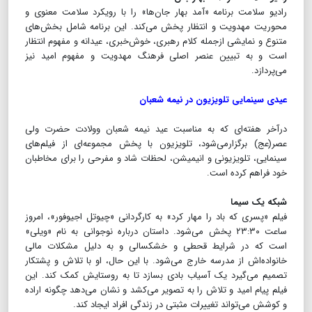
رادیو سلامت برنامه «آمد بهار جان‌ها» را با رویکرد سلامت معنوی و
محوریت مهدویت و انتظار پخش می‌کند. این برنامه شامل بخش‌های
متنوع و نمایشی ازجمله کلام رهبری، خوش‌خبری، عیدانه و مفهوم انتظار
است و به تبیین عنصر اصلی فرهنگ مهدویت و مفهوم امید نیز
می‌پردازد.
عیدی سینمایی تلویزیون در نیمه شعبان
درآخر هفته‌ای که به مناسبت عید نیمه شعبان وولادت حضرت ولی
عصر(عج) برگزارمی‌شود، تلویزیون با پخش مجموعه‌ای از فیلم‌های
سینمایی، تلویزیونی و انیمیشن، لحظات شاد و مفرحی را برای مخاطبان
خود فراهم کرده است.
شبکه یک سیما
فیلم «پسری که باد را مهار کرد» به کارگردانی «چیوتل اجیوفور»، امروز
ساعت ۲۳:۳۰ پخش می‌شود. داستان درباره نوجوانی به نام «ویلی»
است که در شرایط قحطی و خشکسالی و به دلیل مشکلات مالی
خانواده‌اش از مدرسه خارج می‌شود. با این حال، او با تلاش و پشتکار
تصمیم می‌گیرد یک آسیاب بادی بسازد تا به روستایش کمک کند. این
فیلم پیام امید و تلاش را به تصویر می‌کشد و نشان می‌دهد چگونه اراده
و کوشش می‌تواند تغییرات مثبتی در زندگی افراد ایجاد کند.