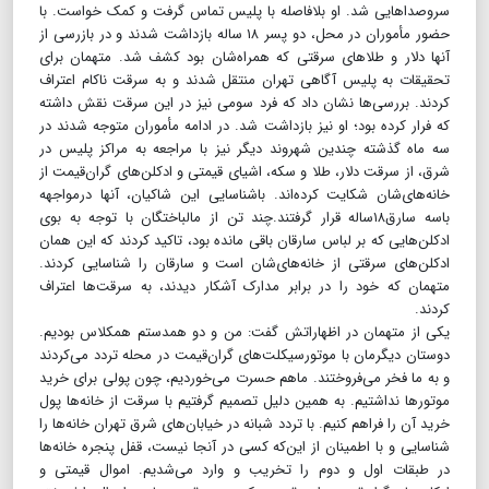
سروصداهایی شد. او بلافاصله با پلیس تماس گرفت و کمک خواست. با
حضور مأموران در محل، دو پسر ۱۸ ساله بازداشت شدند و در بازرسی از
آنها دلار و طلاهای سرقتی که همراه‌شان بود کشف شد. متهمان برای
تحقیقات به پلیس آگاهی تهران منتقل شدند و به سرقت ناکام اعتراف
کردند. بررسی‌ها نشان داد که فرد سومی نیز در این سرقت نقش داشته
که فرار کرده بود؛ او نیز بازداشت شد. در ادامه مأموران متوجه شدند در
سه ماه گذشته چندین شهروند دیگر نیز با مراجعه به مراکز پلیس در
شرق، از سرقت دلار، طلا و سکه، اشیای قیمتی و ادکلن‌های گران‌قیمت از
خانه‌های‌شان شکایت کرده‌اند. باشناسایی این شاکیان، آنها درمواجهه
باسه سارق۱۸ساله قرار گرفتند.چند تن از مالباختگان با توجه به بوی
ادکلن‌هایی که بر لباس‌ سارقان باقی مانده بود، تاکید کردند که این همان
ادکلن‌های سرقتی از خانه‌های‌شان است و سارقان را شناسایی کردند.
متهمان که خود را در برابر مدارک آشکار دیدند، به سرقت‌ها اعتراف
کردند.
یکی از متهمان در اظهاراتش گفت‌: من و دو همدستم همکلاس بودیم.
دوستان دیگرمان با موتورسیکلت‌های گران‌قیمت در محله تردد می‌کردند
و به ما فخر می‌فروختند. ماهم حسرت می‌خوردیم، چون پولی برای خرید
موتورها نداشتیم. به همین دلیل تصمیم گرفتیم با سرقت از خانه‌ها پول
خرید آن را فراهم کنیم. با تردد شبانه در خیابان‌های شرق تهران خانه‌ها را
شناسایی و با اطمینان از این‌که کسی در آنجا نیست، قفل پنجره خانه‌ها
در طبقات اول و دوم را تخریب و وارد می‌شدیم. اموال قیمتی و