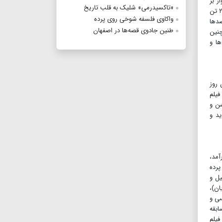
ر بر
«تاکسیدرمی» شلیک به قلب تاریخ
موج معضلات اقتصادی و فشار تورم و گرانی، خیابان‌های شهرهای ایران را عرصه جولان تروریست‌ها و تکفیری‌های خود قرار دادند تا قریب به ۲۵۰۰ تن
واکاوی فلسفه شوخی روی پرده
صدها
طنین جادوی قصه‌ها در اصفهان
چنین
ها و
 روز
فیلم
میشن و
ار گردید و
د و به نمایش درآمد،
اواخر خرداد ۱۳۹۴ صورت‌گرفت و فیلم اشنوگل در اول آذر ۱۳۹۶ روی پرده
ر برابر اسرائیل و
ان)،
یدجواد حسینی) اگرچه به همه وجوه آن ۱۲روز حماسی و
ابقه
فیلم