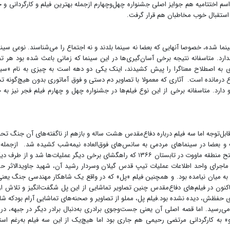
اسم اختتامیه هم جوایز اصلی جشنواره چهل‌و‌چهارم ازجمله بهترین فیلم و کارگردانی و ج
د استقبال خوب مخاطبان هم قرار گرفت.
ما شده، خصوصا آنهایی که بعضا نه سینما بلدند و نه اجتماع را می‌شناسند. نوعی سینم
دارد. متاسفانه نتیجه برخی آسان‌گیری‌ها در این سینما که زمانی باعث شده بود هر ت
مای به اصطلاح معناگرا را پیش کشیدند، اینک یکی دو دهه است به چیزی به نام «سی
ع درمانده است. آثاری که معمولا با تصاویر دم دستی و فوق آماتوری بدون هیچ‌گونه ت
دارد. متاسفانه برخی از این نوع فیلم‌ها در جشنواره چهل و چهارم فیلم فجر نیز به
 قابل‌توجه اما سه فیلم درباره دفاع‌مقدس هشت ساله و بازهم از ناگفته‌های آن جنگ تح
و بعضا در سینماهای مردمی به سانس‌های فوق‌العاده نیمه‌شب کشیده شد. ازجمله 
«جانشین» ساخته مهدی شامحمدی درباره عملیات نصر۴ و فتح منطقه ماووت در تابستان ۱۳۶۶ که راهگشای برخی دیگر عملیات‌ها شد و از 
لل انجامید، ماجرای واحد اطلاعات عملیات تیپ قدس گیلان وسردار رشید آن، شهید جاویدالاثر 
 به میان نیامده بود. و همچنین فیلم «پل» که در واقع یک شاهکار مهندسی جنگ یعن
تاکنون در فیلم‌های دفاع‌مقدس چنین تصاویر تماشایی از این پل شگفت‌انگیز و تلاش 
ی حفظش، دیده نشده بود.فیلم پل، مملو از تصاویر و صحنه‌های تماشایی آرام بودکه شای
می‌رسید. اما قصه اصلی آن یعنی جست‌وجوی برادری به‌دنبال برادر دیگر در جبهه، در 
ه کارگردانی مرتضی رحیمی هم جاری بود اما هیچ‌یک از این سه فیلم ‌به‌رغم است