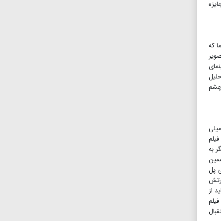
ایزه
ا که
صویر
نمای
حلیل
 چشم
میلی
فیلم
طرف دیگر به
حسین
ی پل
ارتش
د از
فیلم
قبال