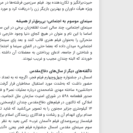
حیرت‌برانگیز و تکان‌دهنده بود. فیلم سرزمین فرشته‌ها در مر
ویژه هیأت داوران و بهترین بازیگر زن را دریافت کرد و مور
سینمای موسوم به اجتماعی؛ بی‌رمق‌تر از همیشه
سینمای اجتماعی، چند سالی است لقلقه‌زبان برخی در این سین
اساسا با این نام و عنوان در هیچ کجای دنیا وجود خارجی ن
متحرکی را به‌عنوان فیلم هنری قالب کنند و بعد پای سین
اجتماعی» میدان داده که بعضا حتی در الفبای سینما و اجتما
و شناختی از جامعه، ادعای پرداختن به معضلات آن داشته و 
خوردند که البته چندان عجیب و غریب نبودند.
ناگفته‌های دیگر از سال‌های دفاع‌مقدس
امسال در جشنواره چهل‌و‌چهارم فیلم فجر، اگرچه نه به تعداد
حضور داشت که به‌شدت مورد استقبال مخاطبان قرار گرفت 
صدور قطعنامه ۵۹۸ در شورای امنیت سازمان م
املاکی که تاکنون در فیلم‌های دفاع‌مقدس چندان ازاوسخنی
۱۴ کیلومتری جزایر مجنون را به تصویر می‌کشید که شاید 
صدام برای انهدام آن و رشادت و فداکاری رزمندگان اسلام برا
فیلمساز پر‌سر‌و‌صدای فیلم «آسمان غرب» کمی بعید به نظر 
سوم سینمای مقدس امسال جشنواره فیلم فجر یعنی «آندو» ب