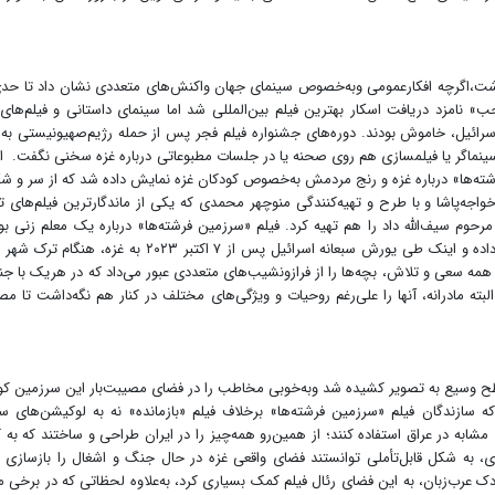
شت،اگرچه افکارعمومی وبه‌خصوص سینمای جهان واکنش‌های متعددی نشان داد تا حد
 نامزد دریافت اسکار بهترین فیلم بین‌المللی شد اما سینمای داستانی و فیلم‌های 
ائیل، خاموش بودند. دوره‌های جشنواره فیلم فجر پس از حمله رژیم‌صهیونیستی به 
 سینماگر یا فیلمسازی هم روی صحنه یا در جلسات مطبوعاتی درباره غزه سخنی نگفت. ام
شته‌‌ها» درباره غزه و رنج مردمش به‌خصوص کودکان غزه نمایش داده شد که از سر و ش
خواجه‌پاشا و با طرح و تهیه‌کنندگی منوچهر محمدی که یکی از ماندگارترین فیلم‌های ت
ی مرحوم سیف‌الله داد را هم تهیه کرد. فیلم «سرزمین فرشته‌ها» درباره یک معلم زنی بو
همسر و دو دخترش را در جریان بمباران اسرائیل از دست داده و اینک طی یورش سبعانه اسرائیل پس از ۷ اکتبر ۲۰۲۳ به غزه
مه سعی و تلاش، بچه‌ها را از فرازونشیب‌های متعددی عبور می‌داد که در هریک با ج
بته مادرانه، آنها را علی‌رغم روحیات و ویژگی‌های مختلف در کنار هم نگه‌داشت تا م
رسطح وسیع به تصویر کشیده شد وبه‌خوبی مخاطب را در فضای مصیبت‌بار این سرزمین 
که سازندگان فیلم «سرزمین فرشته‌ها» برخلاف فیلم «بازمانده» نه به لوکیشن‌های س
مشابه در عراق استفاده کنند؛ از همین‌رو همه‌چیز را در ایران طراحی و ساختند که به
، به شکل قابل‌تأملی توانستند فضای واقعی غزه در حال جنگ و اشغال را بازسازی ک
عرب‌زبان، به این فضای رئال فیلم کمک بسیاری کرد، به‌علاوه لحظاتی که در برخی م