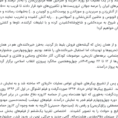
د و در یک عملیات دو روزه، آمریکا و اسرائیل همه مزدوران‌شان را به‌کار گرفتند و سوا
م از آتش‌زدن و سر‌بریدن و سوزاندن و پوست‌کندن و کوبیدن و...) به‌شهادت رسانده و 
اتوبوس و ماشین آتش‌نشانی و آمبولانس و ...رابه آتش کشیده و تخریب نمایند.در
 شروع به عربده‌کشی و شاخ‌و‌شانه‌کشیدن کرده و با تبلیغات کر‌کننده، ناوها و کشتی‌
ان خواهیم کرد!
و از همان زمان که گیشه‌های فروش بلیط باز گردید، به‌طرز خیره‌کننده‌ای هم در همان
ریم‌ها و تهدیدات اما استقبال خیره‌کننده‌ای را شاهد بودیم. چهل‌و‌چهارمین جشنواره 
ره دفاع‌مقدس۱۲روزه و ۸ساله، مسائل اجتماعی، برهه‌های تاریخی، موضوعات کودکان، آثار حادثه‌ای وجنایی و فانتزی و انی
.... در۳۳ سالن سینمایی تهران و ده‌ها سالن در شهرستان‌ها از ۱۲ تا ۲۲ بهمن۱۴۰۴در چهل‌و‌هفتمین سالگرد پیروزی انقلاب اسلامی برگز
 پرواز درآمدند.
پیش از این شاید تنها فیلمی مانند «اشنوگل» که دوسال‌ونیم پس از تشییع پیکرهای شهدای غواص عملیات «کربلای ۴» ساخته ش
یک رکورد در فیلمسازی از وقایع و بزنگاه‌های روز محسوب شد. تشییع پیکرها 
سینماها رفت. اما در جشنواره امسال، واکنشی به‌موقع صورت‌گرفت؛ به‌طوری که تنها هفت‌ماه پس از حماسه‌ ۱۲روزه‌ دفاع مقدس د
ن دوره‌ چهل‌وچهارم فیلم فجر به نمایش درآمدند. فیلم‌های نیم‌شب (محمدحسین مهدوی
سقف (ابراهیم امینی)، قمارباز (محسن بهاری)، کافه‌سلطان (مصطفی رزاق‌کریمی) و رقص باد (س
وقایع و حوادث را به تصویر کشیدند. اختصاص تقریبا یک‌ششم از فیلم‌های بخش مس
از سینمای دفاع‌مقدس هشت‌ساله، گامی جدید و حرکتی نوین در به‌روز شدن جشنواره 