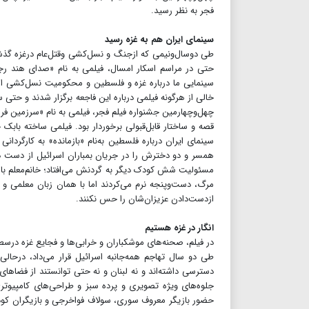
فجر به نظر رسید.
سینمای ایران هم به غزه رسید
طی دوسال‌ونیمی که ازجنگ و نسل‌کشی وقتل‌عام درغزه گذ
حتی در مراسم اسکار امسال، فیلمی به نام «صدای هند رجب»
سینمایی ما درباره غزه و فلسطین و محکومیت نسل‌کشی اسر
خالی از هرگونه فیلمی درباره این فاجعه برگزار شدند و حتی
چهل‌وچهارمین جشنواره فیلم فجر، فیلمی به نام «سرزمین فر
قصه و ساختار قابل‌قبولی برخوردار بود. فیلمی ساخته بابک 
سینمای ایران درباره فلسطین به‌نام «بازمانده» به کارگردان
مسئولیت شش کودک دیگر به گردنش می‌افتاد؛ خانم‌معلم با ه
مرگ، دست‌وپنجه نرم می‌کردند اما با همان زبان معلمی و ال
ازدست‌دادن عزیزان‌شان را حس نکنند.
انگار در غزه هستیم
در فیلم، صحنه‌های موشکباران و خرابی‌ها و فجایع غزه د
طی دو سال تهاجم همه‌جانبه اسرائیل قرار می‌داد، درحالی‌
دسترسی داشته‌اند و نه لبنان و نه حتی توانستند از فضاهای 
جلوه‌های ویژه تصویری و پرده سبز و طراحی‌های کامپیوتری
حضور بازیگر معروف سوری، سولاف فواخرجی و بازیگران کودک 