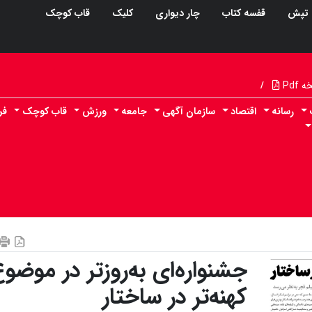
تپش
قفسه کتاب
چار دیواری
کلیک
قاب کوچک
Pdf
/
رسانه
اقتصاد
سازمان آگهی
جامعه
ورزش
قاب کوچک
فر
جشنواره‌ای به‌روزتر در موضوع
کهنه‌تر در ساختار