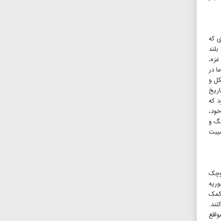
ی که
بلند
غزه،
ا در
کل و
اریخ
د که
، هنگام ترک شهر خود،
نگ و
صیبت
کوچک
وریه
 کمک
نند.
واقع