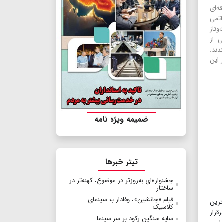
ه‌ای
اتمی
ت‌و‌تاز
 از
دند.
 این
ضمیمه ویژه نامه
تیتر خبرها
جشنواره‌ای به‌روزتر در موضوع، کهنه‌تر در
ساختار
فيلم «جانشين»، وفادار به سینمای
ترین
کلاسیک
قرار
سایه سنگین رکود بر سر سینما