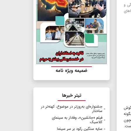
گی و
همن در سینماهای
ضمیمه ویژه نامه
تیتر خبرها
جشنواره‌ای به‌روزتر در موضوع، کهنه‌تر در
«گوش
ساختار
گونه
فيلم «جانشين»، وفادار به سینمای
مچون
کلاسیک
ست.
سایه سنگین رکود بر سر سینما