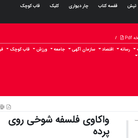
تپش
قفسه کتاب
چار دیواری
کلیک
قاب کوچک
Pdf
/
رسانه
اقتصاد
سازمان آگهی
جامعه
ورزش
قاب کوچک
فر
واکاوی فلسفه شوخی روی
پرده