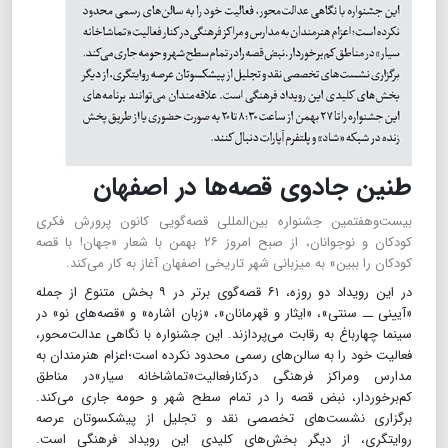
طنین جادوی قصه‌ها در اصفهان
بیست‌وهفتمین جشنواره بین‌المللی قصه‌گویی کانون پرورش فکری
کودکان و نوجوانان، از صبح امروز ۲۶ بهمن‌ با شعار «جهان! با قصه
کودکان را ببین» به میزبانی شهر تاریخی اصفهان آغاز به کار می‌کند.
در این رویداد دو روزه، ۶۱ قصه‌گوی برتر در ۹ بخش متنوع از جمله
«آیینی ــ سنتی»، «ایثار و قهرمانان»، «زبان اشاره» و «قصه‌های نو» در
سینما چهارباغ به رقابت می‌پردازند. این جشنواره با نگاهی عدالت‌محور،
فعالیت خود را به سالن‌های رسمی محدود نکرده است؛اعزام هنرمندان به
مدارس ومراکز فرهنگی درکنارفعالیت«تماشاخانه سیار»در مناطق
کم‌برخوردار، نبض قصه را در تمام سطح شهر و حومه جاری می‌کند.
برگزاری نشست‌های تخصصی نقد و تجلیل از پیشکسوتان عرصه
روایتگری، از دیگر بخش‌های کلیدی این رویداد فرهنگی است.