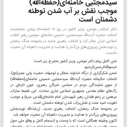
سیدمجتبی خامنه‌ای(حفظة‌الله)
موجب نقش بر آب شدن توطئه
دشمنان است
دکتر اسکندر مومنی، وزیر کشور در روز ۱۸ اسفند‌ماه پیامی به‌مناسبت
انتخاب حضرت آیت‌الله سیدمجتبی حسینی خامنه‌ای سومین رهبر انقلاب
اسلامی ایران صادر کرد و انتخاب رهبری جدید در بحبوحه جنگ رمضان
را نویدبخش پیروزی‌های بزرگ‌تر با هدایت و مدیریت داهیانه آن حضرت
دانست.
متن کامل پیام دکتر مومنی، وزیر کشور به‌شرح زیر است:
«بسم‌الله‌الرحمن‌الرحیم
ضمن شکرگزاری از درگاه خداوند متعال و توجهات حضرت ولی عصر(عج)،
انتخاب حکیمانه حضرت آیت‌الله سیدمجتبی حسینی خامنه‌ای(حفظه‌الله)
از سوی نمایندگان مردم در مجلس خبرگان رهبری، خون تازه‌ای در
رگ‌های نظام مقدس جمهوری اسلامی جاری ساخت. این طلیعه مبارک،
مرهمی بر زخم فقدان رهبر شهیدمان امام خامنه‌ای(قدس سره) و موجب
تقویت امید ملت و نقش‌بر‌آب شدن توطئه دشمنان است.
در بحبوحه جنگ رمضان، انتخاب رهبری جدید، ان‌شاءالله نویدبخش
پیروزی‌های بزرگ‌تر با هدایت و مدیریت داهیانه آن حضرت خواهد شد.
اکنون وظیفه همگانی است که با وحدت و انسجام کامل و وفاق ملی حول
محور ولایت، در پاسداری از خون شهیدان به‌ویژه امام سیدعلی خامنه‌ای