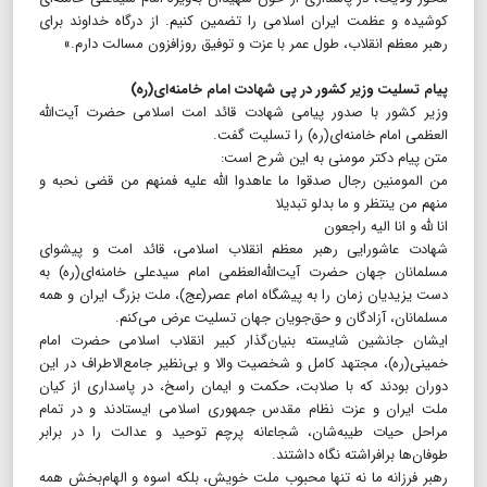
کوشیده و عظمت ایران اسلامی را تضمین کنیم. از درگاه خداوند برای
رهبر معظم انقلاب، طول عمر با عزت و توفیق روزافزون مسالت دارم.»
پیام تسلیت وزیر کشور در پی شهادت امام خامنه‌ای(ره)
وزیر کشور با صدور پیامی شهادت قائد امت اسلامی حضرت آیت‌الله
العظمی امام خامنه‌ای(ره) را تسلیت گفت.
متن پیام دکتر مومنی به این شرح است:
من المومنین رجال صدقوا ما عاهدوا الله علیه فمنهم من قضی نحبه و
منهم من ینتظر و ما بدلو تبدیلا
انا لله و انا الیه راجعون
شهادت عاشورایی رهبر معظم انقلاب اسلامی، قائد امت و پیشوای
مسلمانان جهان حضرت آیت‌الله‌العظمی امام سیدعلی خامنه‌ای(ره) به
دست یزیدیان زمان را به پیشگاه امام عصر(عج)، ملت بزرگ ایران و همه
مسلمانان، آزادگان و حق‌جویان جهان تسلیت عرض می‌کنم.
ایشان جانشین شایسته بنیان‌گذار کبیر انقلاب اسلامی حضرت امام
خمینی(ره)، مجتهد کامل و شخصیت والا و بی‌نظیر جامع‌الاطراف در این
دوران بودند که با صلابت، حکمت و ایمان راسخ، در پاسداری از کیان
ملت ایران و عزت نظام مقدس جمهوری اسلامی ایستادند و در تمام
مراحل حیات طیبه‌شان، شجاعانه پرچم توحید و عدالت را در برابر
طوفان‌ها برافراشته نگاه داشتند.
رهبر فرزانه ما نه تنها محبوب ملت خویش، بلکه اسوه و الهام‌بخش همه