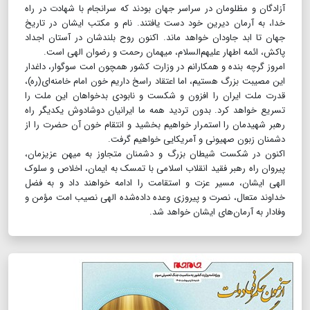
آزادگان و مظلومان در سراسر جهان بودند که سرانجام با شهادت در راه
خدا، به آرمان دیرین خود دست یافتند. نام و مکتب ایشان در تاریخ
جهان تا ابد جاودان خواهد ماند. اکنون روح بلندشان در آستان اجداد
پاکش، ائمه اطهار علیهم‌السلام، میهمان رحمت و رضوان الهی است.
امروز گرچه بنده و همکارانم در وزارت کشور همچون امت سوگوار، داغدار
این مصیبت بزرگ هستیم، اما اعتقاد راسخ داریم خون امام خامنه‌ای(ره)،
قدرت ملت ایران را افزون و شکست و نابودی بدخواهان این ملت را
تسریع خواهد کرد. بدون تردید همه ما ایرانیان دوشادوش یکدیگر راه
رهبر شهیدمان را استمرار خواهیم بخشید و انتقام خون آن حضرت را از
دشمنان زبون صهیونی و آمریکایی خواهیم گرفت.
اکنون در شکست شیطان بزرگ و دشمنان متجاوز به میهن عزیزمان،
پیروان راه رهبر فقید انقلاب اسلامی با تمسک به ایمان، اخلاص و سلوک
الهی ایشان، مسیر عزت و استقامت را ادامه خواهند داد و به فضل
خداوند متعال، نصرت و پیروزی وعده‌ داده‌شده الهی نصیب امت مؤمن و
وفادار به آرمان‌های ایشان خواهد شد.