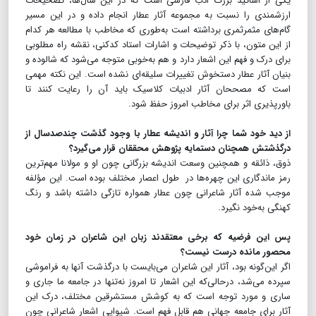
یکی از اساتید بزرگ ادب فارسی است که در این سال‌ها، تصحیحات
ارزشمندی را نسبت به مجموعه آثار عطار انجام داده و در این مسیر
گام‌های مثمرثمری برداشته است به‌طوری که مخاطب با مطالعه هر کدام
از این متون، با ذکر توضیحات و اشارات استاد کدکنی، نقشه راه مطلوبی
برای درک و فهم این اشعار دارد و هم به‌خوبی متوجه می‌شود که شالوده و
بنیان آثار عطار دستخوش تغییرات سلیقه‌ای نشده است. این نکته مهمی
است که مصححان آثار ادبیات کلاسیک باید آن را رعایت کنند تا
باورپذیری اثر برای مخاطب امروز حفظ شود.
از دید خود شما چرا آثار و اندیشه عطار با وجود گذشت چندصدسال از
درگذشتش همچنان دستمایه پژوهش محققان قرار می‌گیرد؟
ذوق، ذائقه و همچنین وسعت اندیشه بزرگانی چون او و مولانا مهم‌ترین
رمز ماندگاری این چهره‌ها در طول اعصار مختلف بوده است. این مؤلفه
موجب شده آثار شاعرانی چون عطار همواره تازگی داشته باشد و رنگ
کهنگی به‌خود نگیرد.
پس این فرضیه که برخی معتقدند زبان این شاعران در زمان خود
محصور مانده درست نیست؟
اگر این‌گونه بود، آثار این شاعران می‌بایست با درگذشت آنها به فراموشی
سپرده می‌شد، درحالی‌که این اشعار تا امروز نه‌تنها در جامعه ما جاری و
ساری و مورد توجه است که به کوشش مستشرقین مختلف، درک این
آثار برای جامعه جهانی هم قابل ‌فهم است. شیوایی اشعار شاعرانی چون