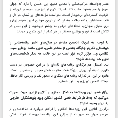
عطار به‌واسطه درآمیختگی با معانی عمیق این حسن را دارد که جوان
امروز را هم به‌خود جلب کند. ادبیات کهن ایران‌زمین علاوه بر این‌که از
ظرفیت گسترده‌ای برخوردار است، به‌واسطه مؤلفه‌های بی‌شمار، در دل و
قلب مخاطبان ریشه دوانده چندان که در درون جوانان امروز به‌رغم زرق و
‌برق دنیای مجازی، شعله‌های عرفان به چشم می‌خورد و این نسل در
تلاش است تا نور و روشنی مستتر در هر کدام از این متون را دریابد.
با توجه به این‌که انجمن مفاخر در سال‌های اخیر برنامه‌هایی را
درراستای تکریم جایگاه بعضی از مفاخر علمی، ادبی مانند بوعلی سینا،
نظامی و... برگزار کرده قرار است در این قالب به دیگر شخصیت‌های
ادبی هم پرداخته شود؟
بله، امسال هم برگزاری برنامه‌های تازه‌ای را در این خصوص در دست
داریم. نمونه آن برپایی بزرگداشت عطار به شکل مجازی و حضوری است.
علاوه بر این، در تدارک برنامه‌های دیگری با محور نقد و بررسی آثار حافظ،
مولانا، شمس تبریزی و... نیز هستیم.
برگزار شدن این رویدادها به شکل مجازی و آنلاین از این جهت صورت
می‌گیرد که به‌خاطر شرایط فعلی کشور، امکان ورود پژوهشگران خارجی
به ایران وجود ندارد؟
برگزاری آنلاین این رویدادها امکانی را فراهم می‌آورد تا علاقه‌مندان از
سراسر جهان به سهولت از ویژگی این برنامه‌ها بهره‌مند شوند. شکی