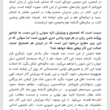
در انجمن، این دومین دوره‌ای است که منتشر شده ولی از زمان استاد
فروزانفر تا امروز چاپ‌های متعددی از این کتاب صورت گرفته است. پیش
از این، کتاب در زمان مدیران محترم وقت در انجمن مفاخر به انتشار
رسید و دیباچه‌ای هم بر این چاپ نوشته شد. هرچند چاپ‌های پیشین
کتاب در سال‌های گذشته هم به‌خودی خود ارزشمندند.
درست است که تصحیح و ویرایش تازه متونی از این دست به فراخور
روزآمد شدن زبان در هر دوره زمانی امری ضروری است اما سوالی که در
این بین مطرح می‌شود این است که در جریان هر تصحیح جدید،
اصالت این آثار چطور حفظ خواهد شد؟
طبعا متونی از این دست باید هرچند سال یک‌بار مورد بازنگری قرار
بگیرند. انتشار مجدد این آثار، صرف ‌نظر از آن‌که زمینه‌ساز آشنایی نسل
جوان با این متون را فراهم می‌آورد، باید به‌گونه‌ای شکل بگیرد که اصالت
اولیه این آثار و همین‌طور اولین تصحیحاتی که روی آن نوشته شده به‌
هیچ‌وجه مخدوش نشود. اگرچه بر این باورم که ویرایش آثار ادبیات کهن
باید به‌دست اهل فن صورت بگیرد اما بدون ‌شک قرار گرفتن نام بزرگانی
چون بدیع‌الزمان فروزانفر، عبدالحسین زرین‌کوب، مظاهر مصفا، سعید
نفیسی، سیدجعفر شهیدی و... در سال‌های گذشته روی جلد آثار شاعرانی
مانند عطار، به‌منزله تایید مهر نهایی بر صحت و سندیت مطالب این
کتاب‌ها قلمداد می‌شود. با این وجود، ارائه ویرایش تازه این آثار بنابر
مقتضیات هر برهه از زمان هم امری ضروری است. دکتر شفیعی کدکنی