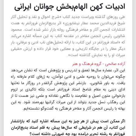
ادبیات کهن الهام‌بخش جوانان ایرانی
طی روزهای گذشته ویراست جدید کتاب «شرح احوال و نقد و تحلیل آثار
شیخ فریدالدین محمد عطار نیشابوری» اثر بدیع‌الزمان فروزانفر به همت
انتشارات انجمن آثار و مفاخر فرهنگی روانه بازار نشر شده است. محمود
شالویی رئیس انجمن مفاخر در مقدمه کتاب به این مسأله اشاره می‌کند
که «استاد فروزانفر در این کتاب، با ارائه‌ تحلیل‌های ناب ادبی و عرفانی، بار
دیگر عطار را در جایگاه تاریخی و معنایی خود قرار داده و ارزش حقیقی
میراث او را به نمایش گذاشته است».
آزاده صالحی - گروه فرهنگ و هنر
این اثر، عصاره‌ سال‌ها تعمق و تدریس و پژوهش است که نشان می‌دهد
چگونه می‌توان با روحیه‌ علمی و ادبی توأمان، به ژرفای کلام عارفانه راه
یافت. به باور شالویی، بازنشر این پژوهش گرانقدر در روزگار ما نه‌تنها
ادای دینی به مقام شامخ استاد فروزانفر است بلکه تاکیدی بر لزوم
بازخوانی متون اصیل و نظام‌مند با نگاهی نقادانه و علمی نیز هست تا از
این رهگذر، نسل جدید بتواند از این میراث گرانبها بهره‌مند شود. به این
بهانه با رئیس انجمن آثار و مفاخر فرهنگی به گفت‌وگو نشسته‌ایم.
اگر ممکن است پیش از هر چیز به این مسأله اشاره کنید که بازانتشار
این کتاب، آن هم در شرایطی که سال‌ها پیش به قلم استاد بدیع‌الزمان
فروزانفر به رشته تحریر درآمده بود چه ضرورتی داشته است؟