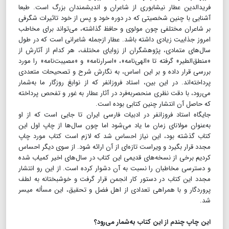
فریدالدین عطار نیشابوری از شاعران و اندیشمندان بزرگ است. طبعا
آشنایی با چنین شخصیتی که در دوره خود و پس از خود تاثیرات شگرفی
بر شاعران مختلفی چون مولوی و حافظ گذاشته، می‌تواند برای مخاطب
امروز جذابیت زیادی داشته باشد. عطار ازجمله شاعرانی است که در طول
سال‌های متمادی، پژوهشگران از زوایای مختلف، هر کدام از آثارش از
«منطق‌الطیر» گرفته تا «الهی‌نامه»، «اسرارنامه» و «مصیبت‌نامه» را مورد
بررسی قرار داده و بر این اساس، به نگارش شرح و تصحیحات متعددی
پرداخته‌اند. در این بین، استاد فروزانفر که از نوابغ روزگار ما به‌شمار
می‌رود، با دقت‌ نظری منحصربه‌فرد در آثار عطار به غور و تفحص پرداخته
که حاصل آن انتشار چنین کتابی بوده است.
جایگاه استاد فروزانفر در ادبیات فارسی ایران تا جایی است که از او
به‌عنوان مولانای زمان ما یاد می‌شود اما چون سال‌ها از چاپ اول این
کتاب گذشته بود، این نیاز احساس شد که لازم است کتاب مورد چاپ
مجدد قرار بگیرد و ویراست تازه‌ای از آن ارائه شود. از سوی دیگر احساس
کردیم برخی از نسخه‌های قدیمی این کتاب در سال‌های اخیر کمیاب شده
و دسترسی مخاطبان را نسبت به آن دشوار کرده است. از این رو انتشار
مجدد این کتاب در دستور کار انجمن قرار گرفت و خوشبختانه به لطف
پروردگار و با همراهی تعدادی از اهل فضل و تحقیق، این مسأله میسر
شد.
این چاپ چندم از این کتاب به‌شمار می‌رود؟