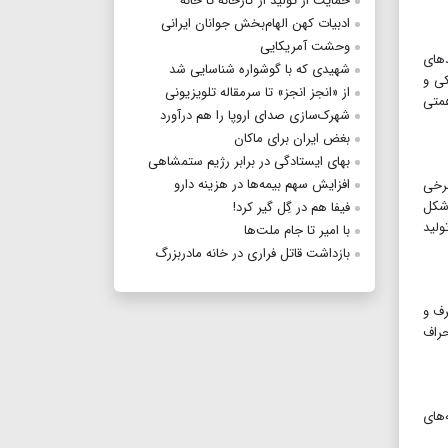
حمایت از تولید از کارخانه تا خانه
ادبیات کهن الهام‌بخش جوانان ایرانی
وحشت آمریکایی
دهای
شهیدی که با گوشواره شناسایی شد
 ۲۴شرکت تجهیزات پزشکی و
از «انجز انجز» تا سرمقاله تلویزیونی
 یک‌همتی
شهرک‌سازی صدای اروپا را هم درآورد
بغض ایران برای ماکان
بهای ایستادگی در برابر رژیم ستمشاهی
افزایش سهم بیمه‌ها در هزینه دارو
برخی
 شکل
فیفا هم در گِل گیر کرد!
ولید
با امیر تا جام ملت‌ها
بازداشت قاتل فراری در خانه مادربزرگ
ف‌ و
حراف
های