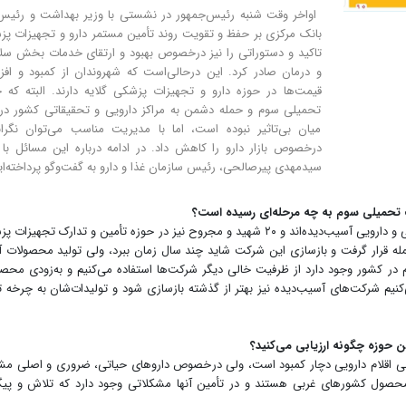
‌ اواخر وقت شنبه رئیس‌جمهور در نشستی با وزیر بهداشت و رئی
بانک مرکزی بر حفظ و تقویت روند تأمین مستمر دارو و تجهیزات پ
تاکید و دستوراتی را نیز درخصوص بهبود و ارتقای خدمات بخش س
و درمان صادر کرد. این درحالی‌است که شهروندان از کمبود و اف
قیمت‌ها در حوزه دارو و تجهیزات پزشکی گلایه دارند. البته که
تحمیلی سوم و حمله دشمن به مراکز دارویی و تحقیقاتی کشور در
میان بی‌تاثیر نبوده است، اما با مدیریت مناسب می‌توان نگران
درخصوص بازار دارو را کاهش داد. در ادامه درباره این مسائل با 
سیدمهدی پیرصالحی، رئیس سازمان غذا و دارو به گفت‌وگو پرداخته‌ای
تحمیلی سوم به چه مرحله‌ای رسیده است؟
بیش از ۵۴شرکت دارویی، تجهیزات پزشکی، غذایی، بهداشتی و دارویی آسیب‌دیده‌اند و ۲۰ شهید و مجروح نیز در حوزه تأمین و تدارک تجه
حمله قرار گرفت و بازسازی این شرکت شاید چند سال زمان ببرد، ولی تولید محصولات آن
 در کشور وجود دارد از ظرفیت خالی دیگر شرکت‌ها‌ ‌استفاده می‌کنیم‌ و به‌زودی محص
کنیم شرکت‌های آسیب‌دیده نیز بهتر از گذشته‌‌ بازسازی شود و تولیدات‌شان به چرخه ت
 این حوزه چگونه ارزیابی می‌کنید؟
 برخی اقلام دارویی دچار کمبود است، ولی درخصوص داروهای حیاتی، ضروری و اصلی م
 محصول کشورهای غربی هستند و در تأمین آنها مشکلاتی وجود د‌ارد که تلاش و پی