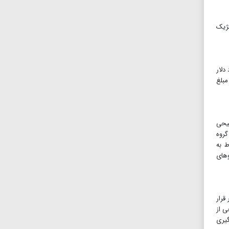
تژیک
است. از این مبلغ، سهم دارو و مواد اولیه دارویی ۱.۵میلیارد دلار
۴۰۰میلیون دلار از این مبلغ
جیحی
گروه
ط به
وهای
قرار
ی از
گیری