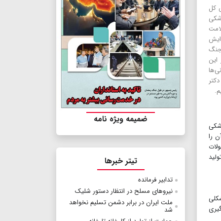
س کل
زشکی
لامت
زایش
 جنگ
 این
ی‌ها
دکتر
م.
ضمیمه ویژه نامه
یزات پزشکی
 را‌
ولات
ولید
تیتر خبرها
تدابیر فرمانده
نیرو‌های مسلح در انتظار دستور شلیک
شکلی
ملت ایران در برابر دشمن تسلیم نخواهد
گیری
شد