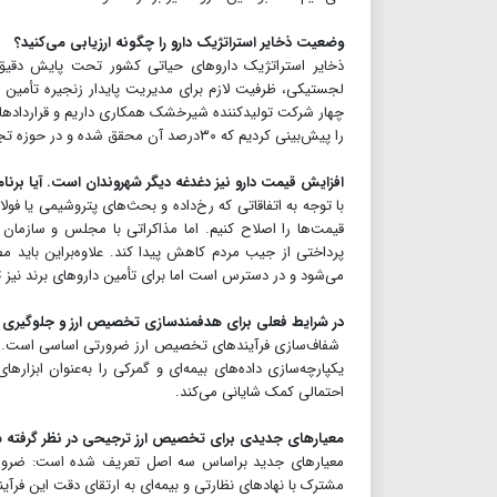
وضعیت ذخایر استراتژیک دارو را چگونه ارزیابی می‌کنید؟
ذخایر استراتژیک داروهای حیاتی کشور تحت پایش دقیق و 
را پیش‌بینی کردیم که ۳۰درصد آن محقق شده و در حوزه تجهیزات نیز ۳.۵همت قرارداد ریالی به امضا رسیده است.
افزایش قیمت‌ دارو نیز دغدغه دیگر شهروندان است. آیا برن
با توجه به اتفاقاتی که رخ‌داده و بحث‌های پتروشیمی یا فولا
قیمت‌ها را اصلاح کنیم. اما مذاکراتی با مجلس و سازمان م
پرداختی از جیب مردم کاهش پیدا کند. علاوه‌براین باید 
می‌شود و در دسترس است اما‌ برای تأمین داروهای برند نیز 
در شرایط فعلی برای هدفمندسازی تخصیص ارز و جلوگیری از 
شفاف‌سازی فرآیندهای تخصیص ارز ‌ضرورتی اساسی است. در ای
یکپارچه‌سازی داده‌های بیمه‌ای و گمرکی را به‌عنوان ابزار
احتمالی کمک شایانی می‌کند.
معیارهای جدیدی برای تخصیص ارز ترجیحی در نظر گرفته ش
معیارهای جدید براساس سه اصل تعریف شده است: ضرورت
مشترک با نهادهای نظارتی و بیمه‌ای به ارتقای دقت این فرآی