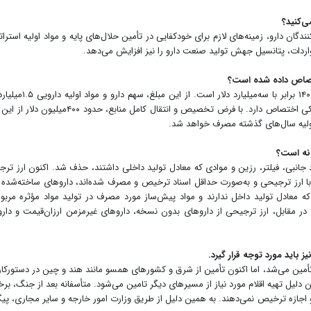
ی‌کنید؟
گان دارو، زمینه‌های لازم برای خودکفایی در تأمین حلال‌های پایه و مواد اولیه استرا
ردات، پتانسیل جهش تولید صنعت دارو را نیز افزایش می‌دهد.
ختصاص داده شده است؟
ارز تخصیص‌یافته ترجیحی به حوزه غذا و دارو برای سال ۱۴۰۵ برابر با سه‌میلیارد دلار 
بوده و بقیه به شیرخشک، تجهیزات و ملزومات مصرفی پزشکی اختصاص دارد. با فرض تخصیص و انتقال کامل منابع، حدود 
اولیه سال‌های گذشته مصرف خواهد شد.
ونه است؟
د جانبی، فیلتر، رزین و موادی که معادل تولید داخلی داشتند، حذف شد. اکنون ارز تر
بلا با ارز ترجیحی و به‌صورت حداقل اسناد ترخیص و مصرف شده‌اند، داروهای ساخته‌شده 
ه معادل تولید داخل ندارند و مواد پیش‌ساز مورد مصرف در تولید مواد مؤثره مربو
در مقابل، ارز ترجیحی از داروهای بدون نسخه، داروهای غیرمزمن ارزان‌قیمت و دار
 باید مورد توجه قرار گیرد. ‌
تأمین می‌شد، اما اکنون تأمین از شرق و کشورهای همسو مانند هند و چین در دستورکار 
لیل تهیه اقلام مورد نیاز از مسیرهای دیگر تامین می‌شود. متأسفانه بعد از جنگ، برخ
 اجازه ترخیص نمی‌دهند. به همین دلیل از طریق وزارت امور خارجه و سایر مجاری، پی