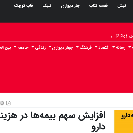
تپش
قفسه کتاب
چار دیواری
کلیک
قاب کوچک
Pdf
/
رسانه
اقتصاد
فرهنگ
چهار دیواری
زندگی
جامعه
بین الم
افزایش سهم بیمه‌ها در هزینه
دارو