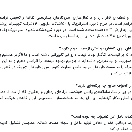
لحظه‌ای قرار دارد و با فعال‌سازی سازوکارهای پیش‌بینی تقاضا و تسهیل فرآین
لجستیکی، ظرفیت لازم برای مدیریت پایدار زنجیره تأمین فراهم است. در طرح ذخیره استراتژیک با ۱۵۲شرکت دارویی،
چهار شرکت تولیدکننده شیرخشک همکاری داریم و قراردادهایی به ارزش ۲۵.۳همت منعقد شده است. در حوزه شیرخشک، ذخیره استراتژیک
امه‌ای برای کاهش پرداختی از جیب مردم دارید؟
د که بر قیمت‌ها اثرگذار بوده، قیمت دارو نیز تغییراتی داشته است و ما ناگزیر هستیم 
دیریت و برنامه‌ریزی داشته‌ایم تا بتوانیم بودجه بیمه‌ها را افزایش دهیم و به این
مصرف را به سمت داروهای تولید داخل هدایت کنیم. امروز داروهای ژنریک در کشور ت
تلاش می‌کنیم.
انحراف منابع چه برنامه‌ای دارید؟
ن راستا، سامانه‌های پایش هوشمند، ابزارهای ردیابی و رهگیری کالا از مبدأ تا مصر
های اصلی به‌کار گرفته‌ایم. این ابزارها به هدفمندسازی تخصیص ارز و کاهش هرگونه ان
ده؛ دلیل این تغییرات چه بوده است؟
 درمانی، فقدان معادل تولید داخل و سابقه مصرف شفاف. همچنین تشکیل کمیته‌
ند کمک می‌کند.