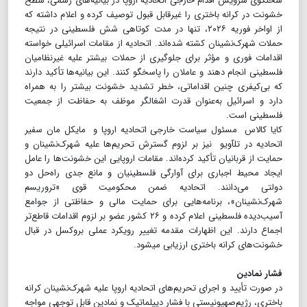
سخنگوی سرویس اقدام خارجی اتحادیه اروپا در بیانیه‌های رسمی، سطح
خشونت در کرانه باختری را غیرقابل قبول توصیف کرده و اعلام داشته که
از اواخر فوریه ۲۰۲۶، تنها در مدت کوتاهی شش فلسطینی در نتیجه
حملات شهرک‌نشینان کشته شده‌اند. اتحادیه از مقامات اسرائیلی خواسته
اقدامات فوری و مؤثر برای جلوگیری از حملات بیشتر علیه غیرنظامیان
فلسطینی انجام دهند و عاملان را پاسخگو کنند. این بیانیه‌ها تأکید دارند
که بی‌کیفری چنین اقداماتی، خطر تشدید خشونت بیشتر را به همراه
دارد و اسرائیل به‌عنوان قدرت اشغالگر موظف به حفاظت از جمعیت
فلسطینی است.
کایا کالاس مسئول سیاست خارجی اتحادیه اروپا و مایکل مان سفیر
اتحادیه در تل‎آویو نیز بر لزوم گسترش تحریم‌ها علیه شهرک‌نشینان و
حمایت از قربانیان تأکید کرده‌اند. مقامات اروپایی این خشونت‌ها را عامل
ایجاد محیط اجباری برای آوارگی فلسطینیان و مانع جدی راه‌حل دو
دولتی می‌دانند. اتحادیه ضمن محکومیت قوی «تروریسم
شهرک‌نشینان»، برنامه‌هایی برای حمایت مالی و حفاظتی از جوامع
آسیب‌دیده فلسطینی اعلام کرده و ۲۶ کشور عضو بر لزوم اقدامات قاطع‌تر
اجماع دارند. این اظهارات مقدمه تغییر رویکرد عملی بروکسل در قبال
خشونت‌های کرانه باختری ارزیابی می‎شود.
فشار نمادین
در صورت تأیید و اجرای تحریم‌های اتحادیه اروپا علیه شهرک‌نشینان کرانه
باختری، رژیم‌صهیونیستی با فشار دیپلماتیک و نمادین قابل توجهی مواجه