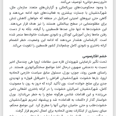
«تروریسم دولتی» توصیف می‌کنند.
با وجود محکومیت‌های بین‌المللی و گزارش‌های متعدد سازمان ملل،
شهرک‌نشینان با جسارت بیشتری به فعالیت‌های خود ادامه می‌دهند و
گاهی حتی نیروهای امنیتی اسرائیل در منطقه که خواهان کاهش تنش
برای مظلوم‎نمایی در سطح بین‎المللی هستند را نیز هدف قرار می‌دهند.
این خشونت‌ها نه تنها جان صدها فلسطینی را گرفته، بلکه ‌به از دست
رفتن ماه‌ها زمان آموزشی کودکان و نابودی معیشت خانواده‌ها منجر شده
است. کارشناسان هشدار می‌دهند که ادامه این وضعیت، خطر انضمام
کرانه باختری و نابودی کامل چشم‌انداز کشور فلسطین را تقویت می‌کند.
خشم افکارعمومی
تحت تأثیر نارضایتی شهروندان قاره سبز، مقامات اروپا طی چندسال اخیر
نسبت به ددمنشی صهیون درحال اخذ مواضع سختگیرانه‎تری هستند. در
راستای همین روند، جوزپ بورل، مسئول سابق سیاست خارجی اتحادیه
اروپا، بارها خشونت شهرک‌نشینان افراطی را «غیرقابل قبول» و تهدیدی
جدی برای صلح خوانده است. وی تأکید کرده که «روز به روز، با مصونیت
کامل، شهرک‌نشینان اسرائیلی خشونت را در کرانه باختری اشغالی دامن
می‌زنند» و این اقدامات شانس هرگونه صلح را به خطر می‌اندازد. بورل
خواستار ‌گذار از «کلمات به اقدامات» شد و پیشنهاد تحریم شهرک‌نشینان
خشونت‌طلب و حتی حامیان دولتی آنها را مطرح کرد. این موضع محکم،
مبنای بسیاری از ابتکارات بعدی اتحادیه برای اعمال تحریم قرار گرفت.