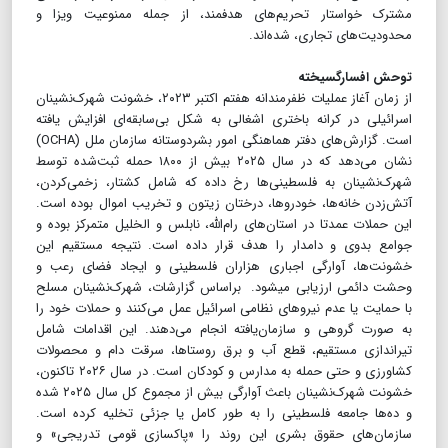
مشترک خواستار تحریم‌های هدفمند، از جمله ممنوعیت ویزا و
محدودیت‌های تجاری، شده‌اند.
توحش افسارگسیخته
از زمان آغاز عملیات ظفرمندانه هفتم اکتبر ۲۰۲۳، خشونت شهرک‌نشینان
اسرائیلی در کرانه باختری اشغالی به شکل بی‌سابقه‌ای افزایش یافته
است. گزارش‌های دفتر هماهنگی امور بشردوستانه سازمان ملل (OCHA)
نشان می‌دهد که در سال ۲۰۲۵ بیش از ۱۸۰۰ حمله ثبت‌شده توسط
شهرک‌نشینان به فلسطینی‌ها رخ داده که شامل کشتار، زخمی‌کردن،
آتش‌زدن خانه‌ها، خودروها، درختان زیتون و تخریب اموال بوده است.
این حملات عمدتا در استان‌های رام‌الله، نابلس و الخلیل متمرکز بوده و
جوامع بدوی و دامدار را هدف قرار داده است. نتیجه مستقیم این
خشونت‌ها، آوارگی اجباری هزاران فلسطینی و ایجاد فضای رعب و
وحشت دائمی ارزیابی می‎شود. براساس گزارشات، شهرک‌نشینان مسلح
با حمایت یا عدم نیروهای نظامی اسرائیل عمل می‌کنند و حملات خود را
به صورت گروهی و سازمان‌یافته انجام می‌دهند. این اقدامات شامل
تیراندازی مستقیم، قطع آب و برق روستاها، سرقت دام و محصولات
کشاورزی و حتی حمله به مدارس و کودکان است. در سال ۲۰۲۶ تاکنون،
خشونت شهرک‌نشینان باعث آوارگی بیش از مجموع کل سال ۲۰۲۵ شده
و ده‌ها جامعه فلسطینی را به طور کامل یا جزئی تخلیه کرده است.
سازمان‌های حقوق بشری این روند را «پاکسازی قومی تدریجی» و