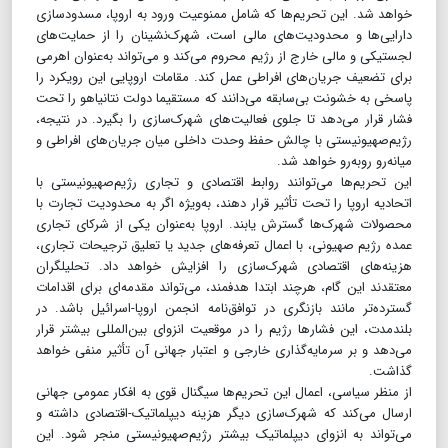
خواهد شد. این تحریم‌ها که شامل ممنوعیت ورود به اروپا، مسدودسازی
دارایی‌ها و محدودیت‌های مالی است، شهرک‌نشینان را از حمایت‌های
لجستیکی و مالی خارج از رژیم محروم می‌کند و می‌تواند به‌عنوان اهرمی
برای تضعیف جریان‌های افراطی عمل کند. مقامات اروپایی این رویکرد را
پاسخی به خشونت بی‌سابقه می‌دانند که مستقیما دولت نتانیاهو را تحت
فشار قرار می‌دهد تا جلوی فعالیت‌های شهرک‌سازی را بگیرد. در نتیجه،
رژیم‌صهیونیستی با چالش حفظ وحدت داخلی میان جریان‌های افراطی و
میانه‌رو روبه‌رو خواهد شد.
این تحریم‌ها می‌توانند روابط اقتصادی و تجاری رژیم‌صهیونیستی با
اتحادیه اروپا را تحت تأثیر قرار دهند، به‌ویژه اگر به محدودیت تجارت با
محصولات شهرک‌ها گسترش یابند. اروپا به‌عنوان یکی از شرکای تجاری
عمده رژیم صهیونی، با اعمال تعرفه‌های جدید یا تعلیق ترجیحات تجاری،
هزینه‌های اقتصادی شهرک‌سازی را افزایش خواهد داد. تحلیلگران
معتقدند این گام، هرچند ابتدا هدفمند، می‌تواند مقدمه‌ای برای اقدامات
گسترده‌تر مانند بازنگری در توافق‌نامه انجمن اروپا-اسرائیل باشد. در
بلندمدت، این فشارها رژیم را در موقعیت انزوای بین‌المللی بیشتر قرار
می‌دهد و بر سرمایه‌گذاری خارجی و اعتبار جهانی آن تأثیر منفی خواهد
گذاشت.
از منظر سیاسی، اعمال این تحریم‌ها سیگنال قوی به افکار عمومی جهانی
ارسال می‌کند که شهرک‌سازی دیگر هزینه دیپلماتیک-اقتصادی داشته و
می‌تواند به انزوای دیپلماتیک بیشتر رژیم‌صهیونیستی منجر شود. این